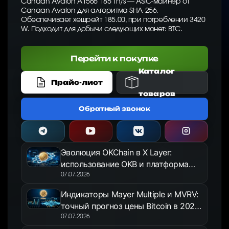
Canaan Avalon A1566 185 Th/s — ASIC-майнер от
Canaan Avalon для алгоритма SHA-256.
Обеспечивает хешрейт 185.00, при потреблении 3420
W. Подходит для добычи следующих монет: BTC.
Перейти к покупке
Каталог
Прайс-лист
товаров
Обратный звонок
Эволюция OKChain в X Layer:
использование OKB и платформа
OKX Jumpstart в 2026 году
07.07.2026
Индикаторы Mayer Multiple и MVRV:
точный прогноз цены Bitcoin в 2026
году
07.07.2026