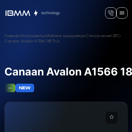
Главная
Инструменты
Майнинг калькулятор
Список монет
BTC
Canaan Avalon A1566 185 Th/s
Canaan Avalon A1566 18
—
NEW