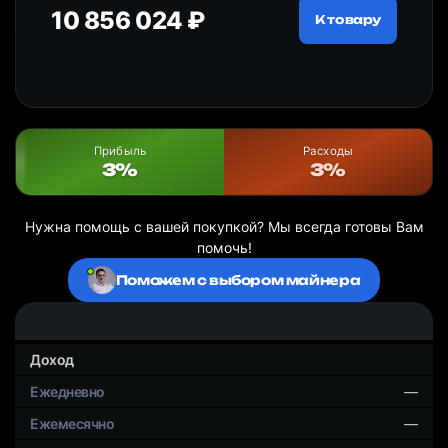
10 856 024 ₽
18
ру
К товару
Прибыль
Расходы
3%
3%
Нужна помощь с вашей покупкой? Мы всегда готовы Вам
помочь!
Поможем с выбором майнера
Доход
—
—