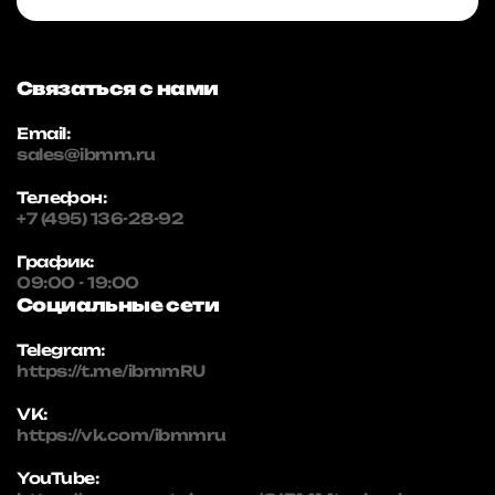
Связаться с нами
Email:
sales@ibmm.ru
Телефон:
+7 (495) 136-28-92
График:
09:00 - 19:00
Социальные сети
Telegram:
https://t.me/ibmmRU
VK:
https://vk.com/ibmmru
YouTube: