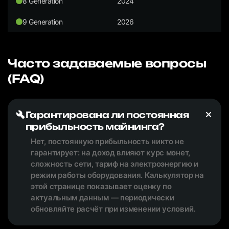
8 Generation
2024
9 Generation
2026
Часто задаваемые вопросы
(FAQ)
Гарантирована ли постоянная
прибыльность майнинга?
Нет, постоянную прибыльность никто не
гарантирует: на доход влияют курс монет,
сложность сети, тариф на электроэнергию и
режим работы оборудования. Калькулятор на
этой странице показывает оценку по
актуальным данным — периодически
обновляйте расчёт при изменении условий.