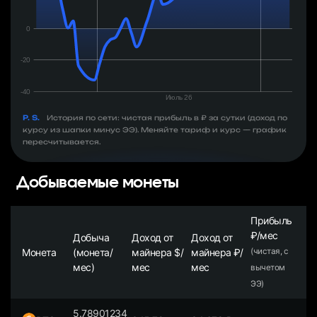
P. S.
История по сети: чистая прибыль в ₽ за сутки (доход по
курсу из шапки минус ЭЭ). Меняйте тариф и курс — график
пересчитывается.
Добываемые монеты
Прибыль
₽/мес
Добыча
Доход от
Доход от
Монета
(монета/
майнера $/
майнера ₽/
(чистая, с
мес)
мес
мес
вычетом
ЭЭ)
5.78901234