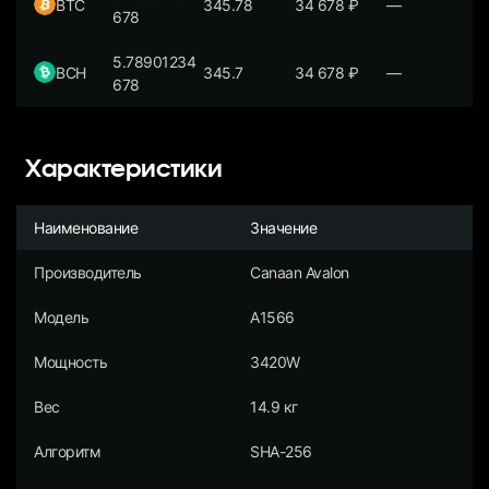
BTC
345.78
34 678
₽
—
678
5.78901234
BCH
345.7
34 678
₽
—
678
Характеристики
Наименование
Значение
Производитель
Canaan Avalon
Модель
A1566
Мощность
3420W
Вес
14.9 кг
Алгоритм
SHA-256