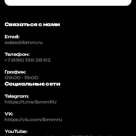
Связаться с нами
Email:
sales@ibmm.ru
Телефон:
+7 (495) 136-28-92
График:
09:00 - 19:00
Социальные сети
Telegram:
https://t.me/ibmmRU
VK:
https://vk.com/ibmmru
YouTube: