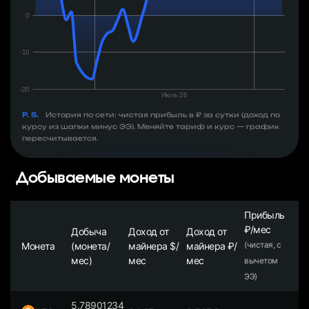
P. S.
История по сети: чистая прибыль в ₽ за сутки (доход по
курсу из шапки минус ЭЭ). Меняйте тариф и курс — график
пересчитывается.
Добываемые монеты
Прибыль
₽/мес
Добыча
Доход от
Доход от
Монета
(монета/
майнера $/
майнера ₽/
(чистая, с
мес)
мес
мес
вычетом
ЭЭ)
5.78901234