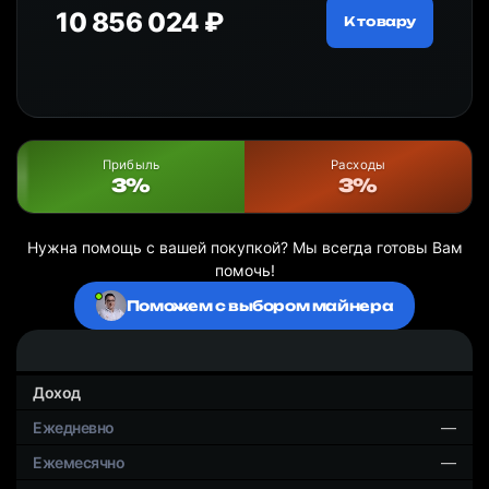
10 856 024 ₽
20
ру
К товару
Прибыль
Расходы
3%
3%
Нужна помощь с вашей покупкой? Мы всегда готовы Вам
помочь!
Поможем с выбором майнера
Доход
—
—