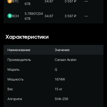
BTC
34.67
3 567
₽
—
678
5.78901234
BCH
34.67
3 567
₽
—
678
Характеристики
Наименование
Значение
Производитель
Canaan Avalon
Модель
Q
Мощность
1674W
Вес
15 кг
Алгоритм
SHA-256