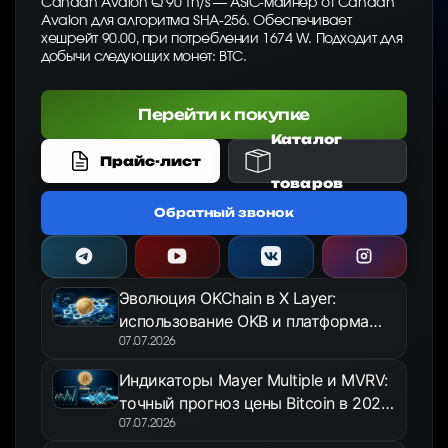
Canaan Avalon Q 90 Th/s — ASIC-майнер от Canaan
Avalon для алгоритма SHA-256. Обеспечивает
хешрейт 90.00, при потреблении 1674 W. Подходит для
добычи следующих монет: BTC.
Перейти к покупке
Каталог
Прайс-лист
товаров
Обратный звонок
Эволюция OKChain в X Layer:
использование OKB и платформа
OKX Jumpstart в 2026 году
07.07.2026
Индикаторы Mayer Multiple и MVRV:
точный прогноз цены Bitcoin в 2026
году
07.07.2026