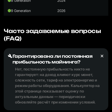
8 Generation
2024
9 Generation
2026
Часто задаваемые вопросы
(FAQ)
Гарантирована ли постоянная
прибыльность майнинга?
Нет, постоянную прибыльность никто не
гарантирует: на доход влияют курс монет,
сложность сети, тариф на электроэнергию и
режим работы оборудования. Калькулятор на
этой странице показывает оценку по
актуальным данным — периодически
обновляйте расчёт при изменении условий.