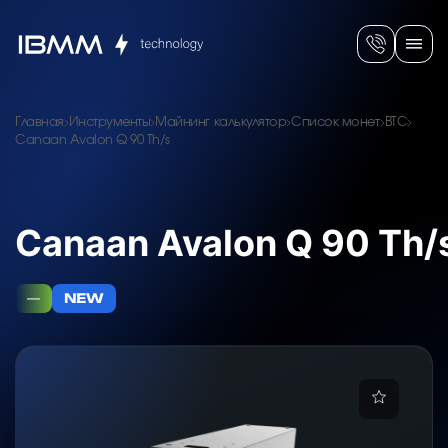
Главная
Инструменты
Майнинг калькулятор
Список монет
BTC
Canaan Avalon Q 90 Th/s
Canaan Avalon Q 90 Th/
—
NEW