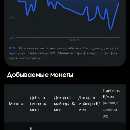
P. S.
История по сети: чистая прибыль в ₽ за сутки (доход по
курсу из шапки минус ЭЭ). Меняйте тариф и курс — график
пересчитывается.
Добываемые монеты
Прибыль
₽/мес
Добыча
Доход от
Доход от
Монета
(монета/
майнера $/
майнера ₽/
(чистая, с
мес)
мес
мес
вычетом
ЭЭ)
6