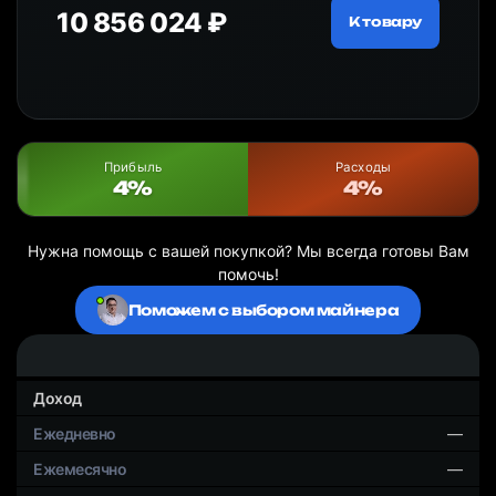
10 856 024 ₽
18
ру
К товару
Прибыль
Расходы
4%
4%
Нужна помощь с вашей покупкой? Мы всегда готовы Вам
помочь!
Поможем с выбором майнера
Доход
—
—