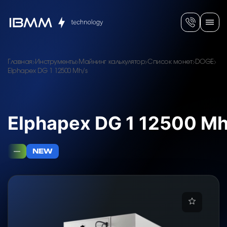
Главная
Инструменты
Майнинг калькулятор
Список монет
DOGE
Elphapex DG 1 12500 Mh/s
Elphapex DG 1 12500 Mh
—
NEW