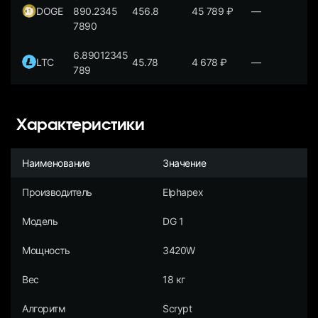
DOGE
890.2345
456.8
45 789
₽
—
7890
6.89012345
LTC
45.78
4 678
₽
—
789
Характеристики
Наименование
Значение
Производитель
Elphapex
Модель
DG 1
Мощность
3420W
Вес
18 кг
Алгоритм
Scrypt