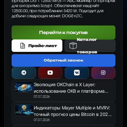
Elphapex DG 1 12500 Mh/s — ASIC-майнер от Elphapex
для алгоритма Scrypt. Обеспечивает хешрейт
12500.00, при потреблении 3420 W. Подходит для
добычи следующих монет: DOGE+LTC.
Перейти к покупке
Каталог
Прайс-лист
товаров
Обратный звонок
Эволюция OKChain в X Layer:
использование OKB и платформа
OKX Jumpstart в 2026 году
07.07.2026
Индикаторы Mayer Multiple и MVRV:
точный прогноз цены Bitcoin в 2026
году
07.07.2026