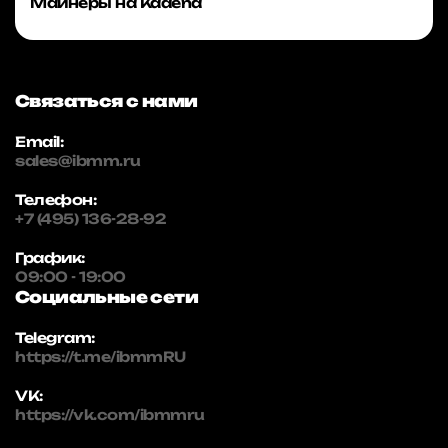
Майнеры на Kadena
Связаться с нами
Email:
sales@ibmm.ru
Телефон:
+7 (495) 136-28-92
График:
09:00 - 19:00
Социальные сети
Telegram:
https://t.me/ibmmRU
VK:
https://vk.com/ibmmru