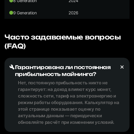
8 Generation
2024
9 Generation
2026
Часто задаваемые вопросы
(FAQ)
Гарантирована ли постоянная
прибыльность майнинга?
Нет, постоянную прибыльность никто не
гарантирует: на доход влияют курс монет,
сложность сети, тариф на электроэнергию и
режим работы оборудования. Калькулятор на
этой странице показывает оценку по
актуальным данным — периодически
обновляйте расчёт при изменении условий.