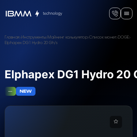
Главная
Инструменты
Майнинг калькулятор
Список монет
DOGE
Elphapex DG1 Hydro 20 Gh/s
Elphapex DG1 Hydro 20 
—
NEW