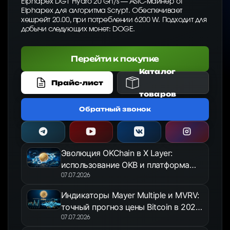
Elphapex DG1 Hydro 20 Gh/s — ASIC-майнер от
Elphapex для алгоритма Scrypt. Обеспечивает
хешрейт 20.00, при потреблении 6200 W. Подходит для
добычи следующих монет: DOGE.
Перейти к покупке
Каталог
Прайс-лист
товаров
Обратный звонок
Эволюция OKChain в X Layer:
использование OKB и платформа
OKX Jumpstart в 2026 году
07.07.2026
Индикаторы Mayer Multiple и MVRV:
точный прогноз цены Bitcoin в 2026
году
07.07.2026