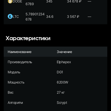
DOGE
345
34 678
₽
—
6789
5.78901234
LTC
34.6
3 567
₽
—
678
Характеристики
Наименование
Значение
Производитель
Elphapex
Модель
DG1
Мощность
6200W
Вес
27 кг
Алгоритм
Scrypt