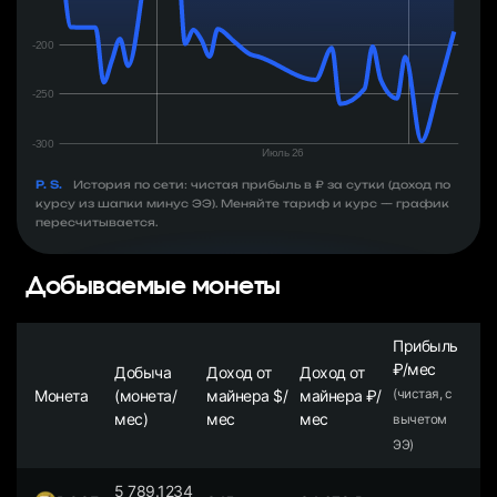
P. S.
История по сети: чистая прибыль в ₽ за сутки (доход по
курсу из шапки минус ЭЭ). Меняйте тариф и курс — график
пересчитывается.
Добываемые монеты
Прибыль
₽/мес
Добыча
Доход от
Доход от
Монета
(монета/
майнера $/
майнера ₽/
(чистая, с
мес)
мес
мес
вычетом
ЭЭ)
5 789.1234