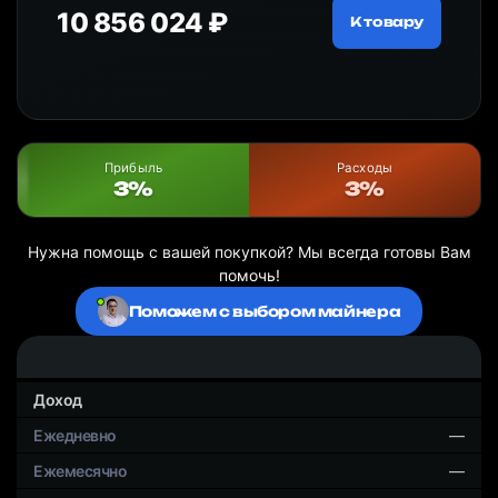
10 856 024 ₽
20
ру
К товару
Прибыль
Расходы
3%
3%
Нужна помощь с вашей покупкой? Мы всегда готовы Вам
помочь!
Поможем с выбором майнера
Доход
—
—