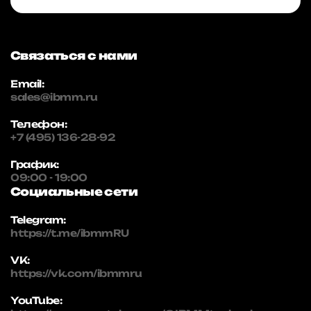
Связаться с нами
Email:
sales@ibmm.ru
Телефон:
+7 (495) 136-28-92
График:
09:00 - 19:00
Социальные сети
Telegram:
https://t.me/ibmmRU
VK:
https://vk.com/ibmmru
YouTube: