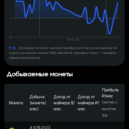
P. S.
История по сети: чистая прибыль в ₽ за сутки (доход по
курсу из шапки минус ЭЭ). Меняйте тариф и курс — график
пересчитывается.
Добываемые монеты
Прибыль
₽/мес
Добыча
Доход от
Доход от
Монета
(монета/
майнера $/
майнера ₽/
(чистая, с
мес)
мес
мес
вычетом
ЭЭ)
4 678.0123