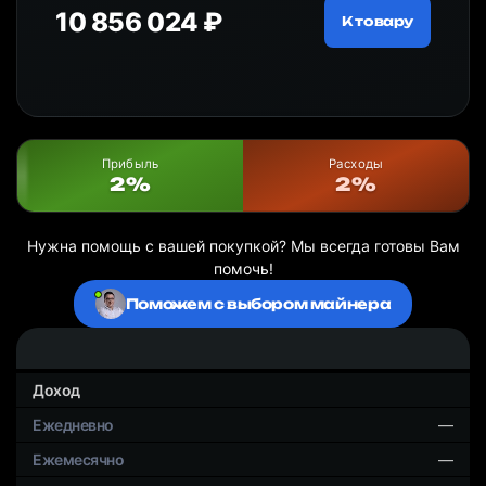
10 856 024 ₽
18
ру
К товару
Прибыль
Расходы
2%
2%
Нужна помощь с вашей покупкой? Мы всегда готовы Вам
помочь!
Поможем с выбором майнера
Доход
—
—