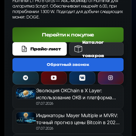
Fluminer L1 Pro 6 Gh/s — ASIC-майнер от Fluminer для
алгоритма Scrypt. Обеспечивает хешрейт 6.00, при
потреблении 1300 W. Подходит для добычи следующих
монет: DOGE.
Перейти к покупке
Каталог
Прайс-лист
товаров
Обратный звонок
Эволюция OKChain в X Layer:
использование OKB и платформа
OKX Jumpstart в 2026 году
07.07.2026
Индикаторы Mayer Multiple и MVRV:
точный прогноз цены Bitcoin в 2026
году
07.07.2026