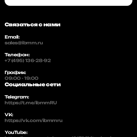
Связаться с нами
Email:
sales@ibmm.ru
Телефон:
+7 (495) 136-28-92
График:
09:00 - 19:00
Социальные сети
Telegram:
https://t.me/ibmmRU
VK:
https://vk.com/ibmmru
YouTube: