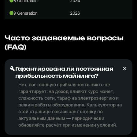
8 Generation
2024
9 Generation
2026
Часто задаваемые вопросы
(FAQ)
Гарантирована ли постоянная
прибыльность майнинга?
Нет, постоянную прибыльность никто не
гарантирует: на доход влияют курс монет,
сложность сети, тариф на электроэнергию и
режим работы оборудования. Калькулятор на
этой странице показывает оценку по
актуальным данным — периодически
обновляйте расчёт при изменении условий.