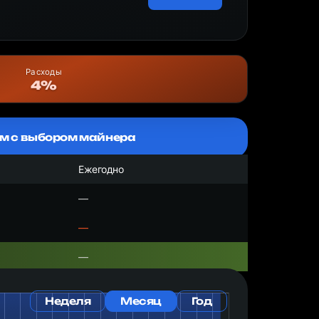
Расходы
4%
м с выбором майнера
Ежегодно
—
—
—
Неделя
Месяц
Год