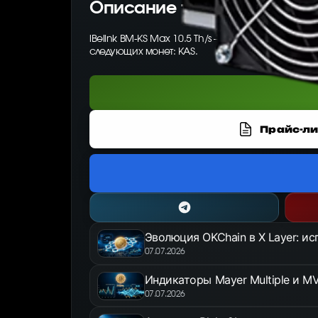
Описание товара
iBelink BM-KS Max 10.5 Th/s — ASIC-майнер от 
следующих монет: KAS.
Прайс-ли
Эволюция OKChain в X Layer: и
07.07.2026
Индикаторы Mayer Multiple и MV
07.07.2026