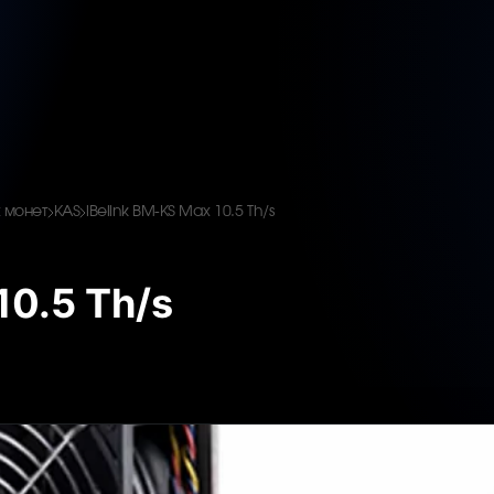
 монет
KAS
iBelink BM-KS Max 10.5 Th/s
10.5 Th/s