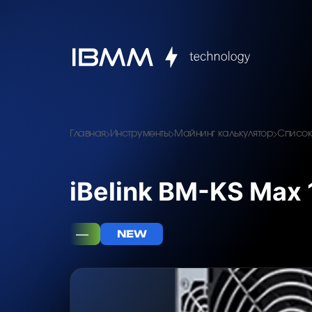
Главная
Инструменты
Майнинг калькулятор
Список
iBelink BM-KS Max 
—
NEW