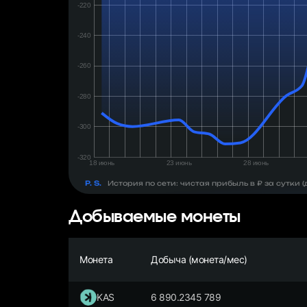
день:
₽
P. S.
История по сети: чистая прибыль в ₽ за сутки
Добываемые монеты
Монета
Добыча (монета/мес)
KAS
6 890.2345 789