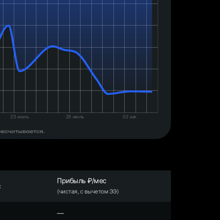
ресчитывается.
Прибыль ₽/мес
с
(чистая, с вычетом ЭЭ)
—