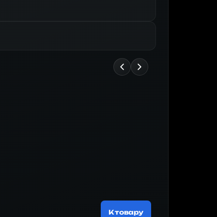
Майнер
196 781 ₽
К товару