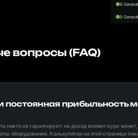
8 Generat
9 Generat
е вопросы (FAQ)
и постоянная прибыльность 
ь никто не гарантирует: на доход влияют курс монет,
оты оборудования. Калькулятор на этой странице по