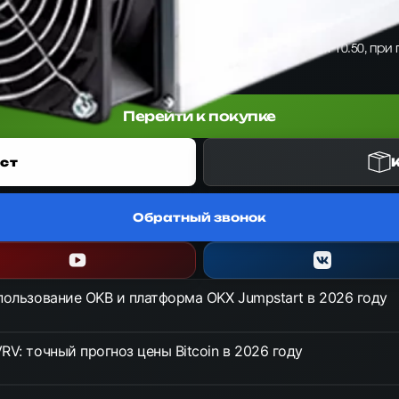
iBelink для алгоритма KHeavyHash. Обеспечивает хешрейт 10.50, пр
Перейти к покупке
ст
Обратный звонок
спользование OKB и платформа OKX Jumpstart в 2026 году
RV: точный прогноз цены Bitcoin в 2026 году