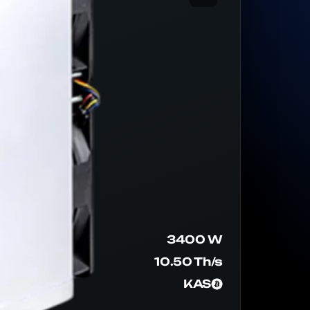
3400 W
10.50 Th/s
KAS