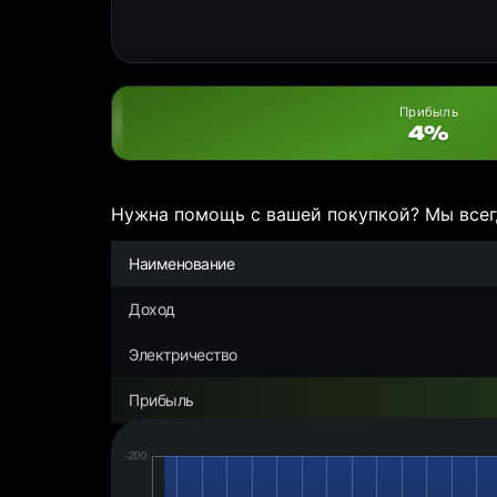
Прибыль
4%
Нужна помощь с вашей покупкой? Мы всег
Наименование
Доход
Электричество
Прибыль
Дата:
Чистая
прибыль/