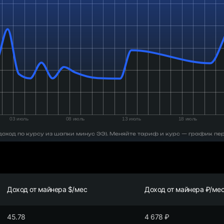
 (доход по курсу из шапки минус ЭЭ). Меняйте тариф и курс — график пе
Доход от майнера $/мес
Доход от майнера ₽/ме
45.78
4 678
₽