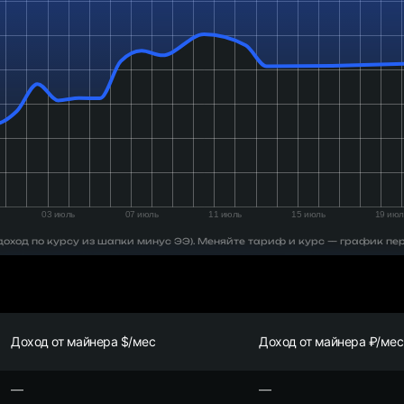
 (доход по курсу из шапки минус ЭЭ). Меняйте тариф и курс — график пе
Доход от майнера $/мес
Доход от майнера ₽/мес
—
—