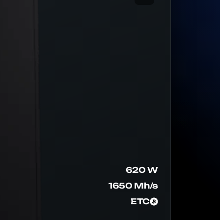
620 W
1650 Mh/s
ETC