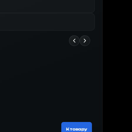
Майнер
185 674 ₽
К товару