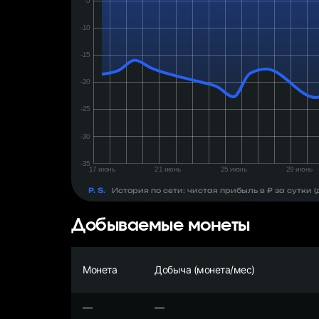
день:
₽
P. S.
История по сети: чистая прибыль в ₽ за сутки
Добываемые монеты
Монета
Добыча (монета/мес)
—
—