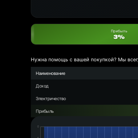
Прибыль
3%
Нужна помощь с вашей покупкой? Мы всег
Наименование
Доход
Электричество
Прибыль
Дата:
Чистая
прибыль/