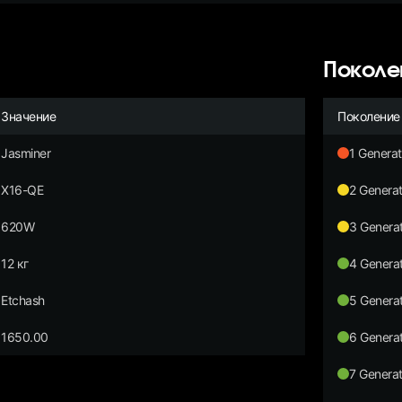
Поколе
Значение
Поколение
Jasminer
1 Generat
X16-QE
2 Generat
620W
3 Generat
12 кг
4 Generat
Etchash
5 Generat
1650.00
6 Generat
7 Generat