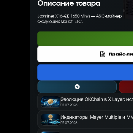
Описание товара
Jasminer X16-QE 1650 Mh/s — ASIC-майнер от Ja
следующих монет: ETC.
Прайс-ли
Эволюция OKChain в X Layer: и
07.07.2026
Индикаторы Mayer Multiple и MV
07.07.2026