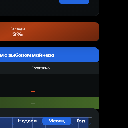
Расходы
3%
м с выбором майнера
Ежегодно
—
—
—
Неделя
Месяц
Год