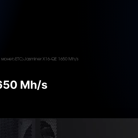
 монет
ETC
Jasminer X16-QE 1650 Mh/s
650 Mh/s