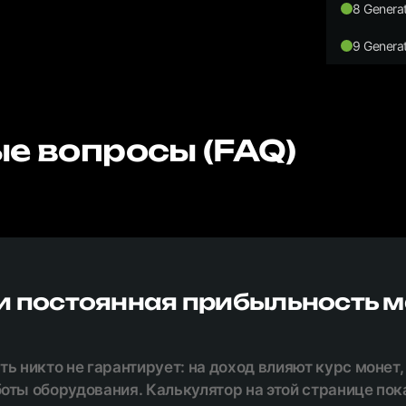
8 Generat
9 Generat
е вопросы (FAQ)
и постоянная прибыльность 
ь никто не гарантирует: на доход влияют курс монет,
оты оборудования. Калькулятор на этой странице по