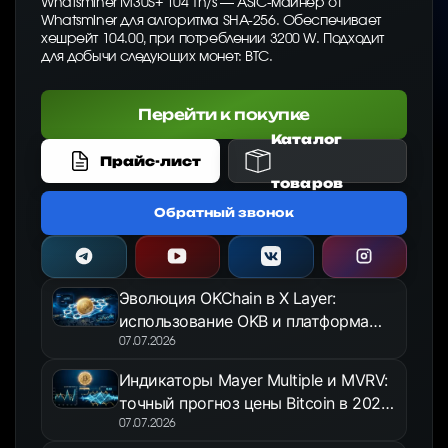
Whatsminer M30S+ 104 Th/s — ASIC-майнер от
Whatsminer для алгоритма SHA-256. Обеспечивает
хешрейт 104.00, при потреблении 3200 W. Подходит
для добычи следующих монет: BTC.
Перейти к покупке
Каталог
Прайс-лист
товаров
Обратный звонок
Эволюция OKChain в X Layer:
использование OKB и платформа
OKX Jumpstart в 2026 году
07.07.2026
Индикаторы Mayer Multiple и MVRV:
точный прогноз цены Bitcoin в 2026
году
07.07.2026