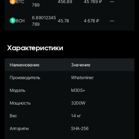
BTC
456.89
45 789
₽
—
789
6.89012345
BCH
45.78
4 678
₽
—
789
Характеристики
Наименование
Значение
Производитель
Whatsminer
Модель
M30S+
Мощность
3200W
Вес
14 кг
Алгоритм
SHA-256