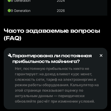
8 Generation
2024
9 Generation
2026
Часто задаваемые вопросы
(FAQ)
Гарантирована ли постоянная
прибыльность майнинга?
Нет, постоянную прибыльность никто не
гарантирует: на доход влияют курс монет,
сложность сети, тариф на электроэнергию и
режим работы оборудования. Калькулятор на
этой странице показывает оценку по
актуальным данным — периодически
обновляйте расчёт при изменении условий.