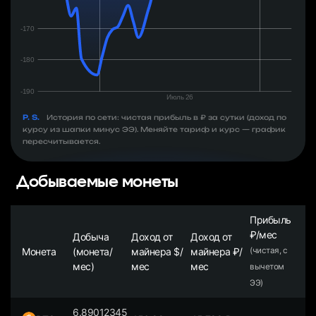
P. S.
История по сети: чистая прибыль в ₽ за сутки (доход по
курсу из шапки минус ЭЭ). Меняйте тариф и курс — график
пересчитывается.
Добываемые монеты
Прибыль
₽/мес
Добыча
Доход от
Доход от
Монета
(монета/
майнера $/
майнера ₽/
(чистая, с
мес)
мес
мес
вычетом
ЭЭ)
6.89012345