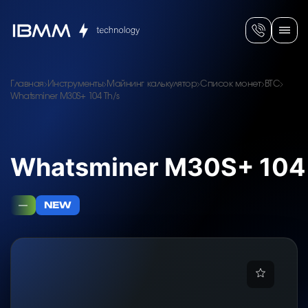
Главная
Инструменты
Майнинг калькулятор
Список монет
BTC
Whatsminer M30S+ 104 Th/s
Whatsminer M30S+ 104
—
NEW