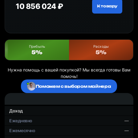
10 856 024 ₽
20
ру
К товару
Прибыль
Расходы
5%
5%
Нужна помощь с вашей покупкой? Мы всегда готовы Вам
помочь!
Поможем с выбором майнера
Доход
—
—