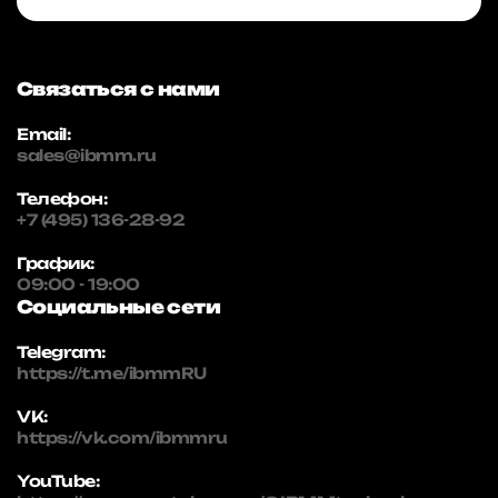
Связаться с нами
Email:
sales@ibmm.ru
Телефон:
+7 (495) 136-28-92
График:
09:00 - 19:00
Социальные сети
Telegram:
https://t.me/ibmmRU
VK:
https://vk.com/ibmmru
YouTube: