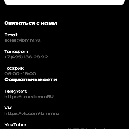
Связаться с нами
Email:
sales@ibmm.ru
Телефон:
+7 (495) 136-28-92
График:
09:00 - 19:00
Социальные сети
Telegram:
https://t.me/ibmmRU
VK:
https://vk.com/ibmmru
YouTube: