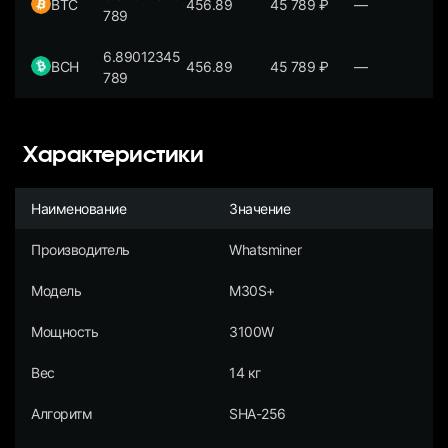
BTC
456.89
45 789
₽
—
789
6.89012345
BCH
456.89
45 789
₽
—
789
Характеристики
Наименование
Значение
Производитель
Whatsminer
Модель
M30S+
Мощность
3100W
Вес
14 кг
Алгоритм
SHA-256