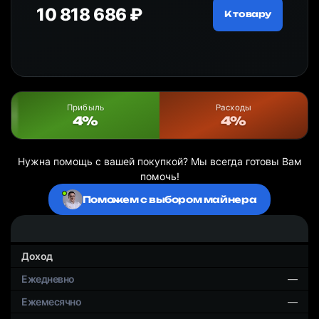
10 818 686 ₽
19
ру
К товару
Прибыль
Расходы
4%
4%
Нужна помощь с вашей покупкой? Мы всегда готовы Вам
помочь!
Поможем с выбором майнера
Доход
—
—