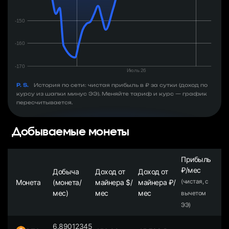
P. S.
История по сети: чистая прибыль в ₽ за сутки (доход по
курсу из шапки минус ЭЭ). Меняйте тариф и курс — график
пересчитывается.
Добываемые монеты
Прибыль
₽/мес
Добыча
Доход от
Доход от
Монета
(монета/
майнера $/
майнера ₽/
(чистая, с
мес)
мес
мес
вычетом
ЭЭ)
6.89012345