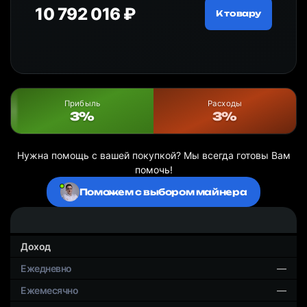
10 792 016 ₽
18
ру
К товару
Прибыль
Расходы
3%
3%
Нужна помощь с вашей покупкой? Мы всегда готовы Вам
помочь!
Поможем с выбором майнера
Доход
—
—