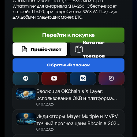
Whatsminer M30S+ 116 Th/s — ASIC-майнер от
Whatsminer для алгоритма SHA-256. Обеспечивает
хешрейт 116.00, при потреблении 3268 W. Подходит
для добычи следующих монет: BTC.
Перейти к покупке
Каталог
Прайс-лист
товаров
Обратный звонок
Эволюция OKChain в X Layer:
использование OKB и платформа
OKX Jumpstart в 2026 году
07.07.2026
Индикаторы Mayer Multiple и MVRV:
точный прогноз цены Bitcoin в 2026
году
07.07.2026