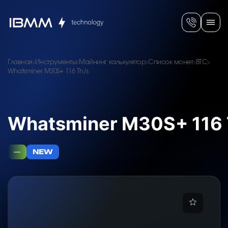
Главная
Инструменты
Майнинг калькулятор
Список монет
BTC
Whatsminer M30S+ 116 Th/s
Whatsminer M30S+ 116 
—
NEW