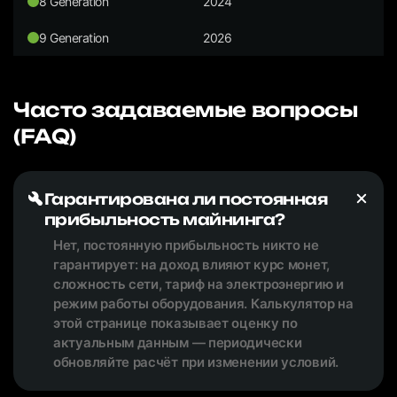
8 Generation
2024
9 Generation
2026
Часто задаваемые вопросы
(FAQ)
Гарантирована ли постоянная
прибыльность майнинга?
Нет, постоянную прибыльность никто не
гарантирует: на доход влияют курс монет,
сложность сети, тариф на электроэнергию и
режим работы оборудования. Калькулятор на
этой странице показывает оценку по
актуальным данным — периодически
обновляйте расчёт при изменении условий.