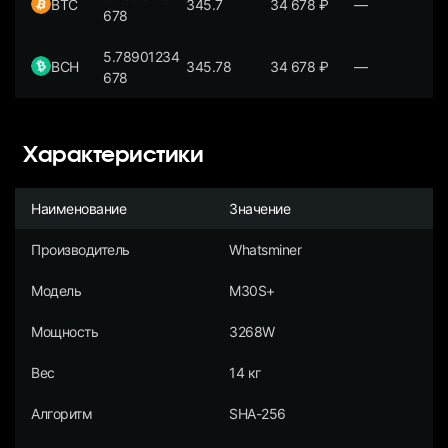
BTC
345.7
34 678
₽
—
678
5.78901234
BCH
345.78
34 678
₽
—
678
Характеристики
Наименование
Значение
Производитель
Whatsminer
Модель
M30S+
Мощность
3268W
Вес
14 кг
Алгоритм
SHA-256