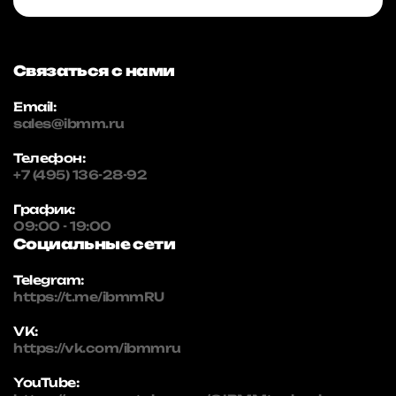
Связаться с нами
Email:
sales@ibmm.ru
Телефон:
+7 (495) 136-28-92
График:
09:00 - 19:00
Социальные сети
Telegram:
https://t.me/ibmmRU
VK:
https://vk.com/ibmmru
YouTube: