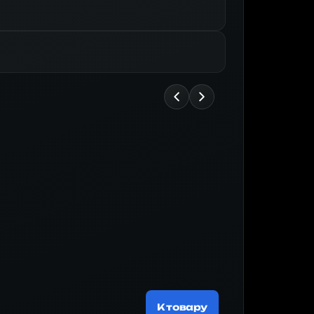
Майнер
185 674 ₽
К товару