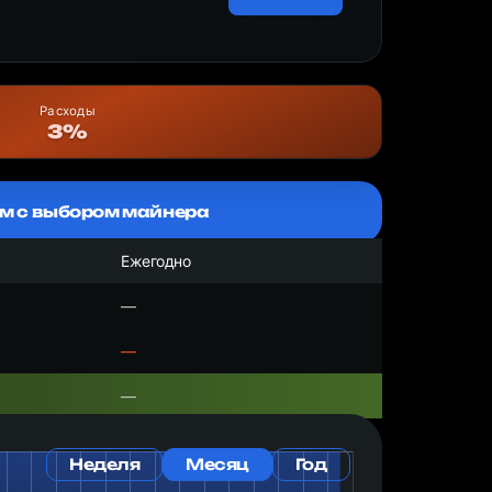
Расходы
3%
м с выбором майнера
Ежегодно
—
—
—
Неделя
Месяц
Год