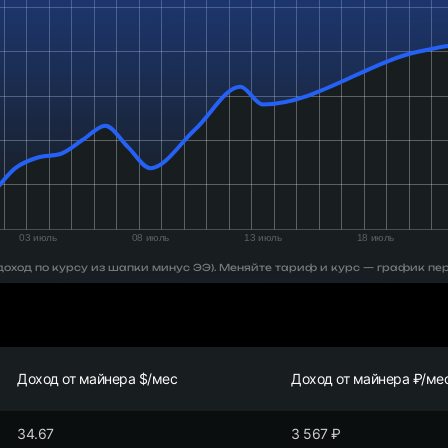
 (доход по курсу из шапки минус ЭЭ). Меняйте тариф и курс — график пе
Доход от майнера $/мес
Доход от майнера ₽/ме
34.67
3 567
₽