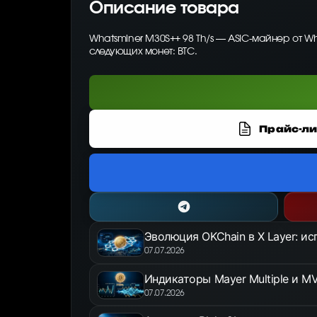
Описание товара
Whatsminer M30S++ 98 Th/s — ASIC-майнер от W
следующих монет: BTC.
Прайс-ли
Эволюция OKChain в X Layer: и
07.07.2026
Индикаторы Mayer Multiple и MV
07.07.2026