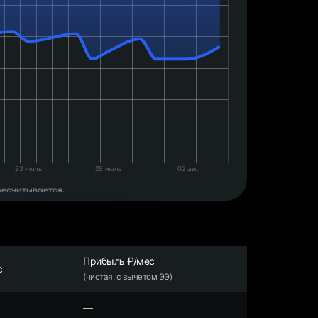
ресчитывается.
Прибыль ₽/мес
с
(чистая, с вычетом ЭЭ)
—