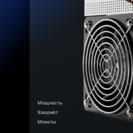
Мощность
Хешрейт
Монеты