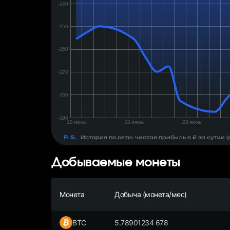
день:
₽
P. S.
История по сети: чистая прибыль в ₽ за сутки
Добываемые монеты
Монета
Добыча (монета/мес)
BTC
5.78901234 678