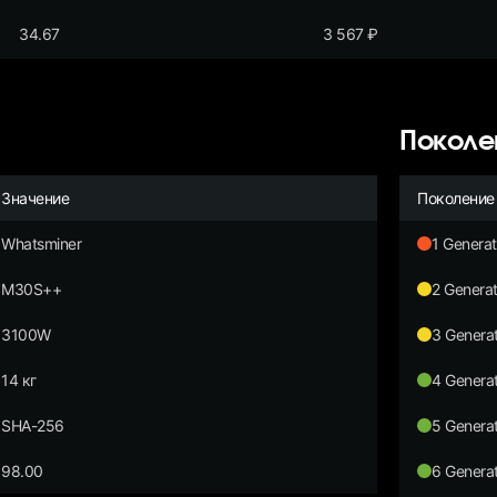
34.67
3 567
₽
Поколе
Значение
Поколение
Whatsminer
1 Generat
M30S++
2 Generat
3100W
3 Generat
14 кг
4 Generat
SHA-256
5 Generat
98.00
6 Generat