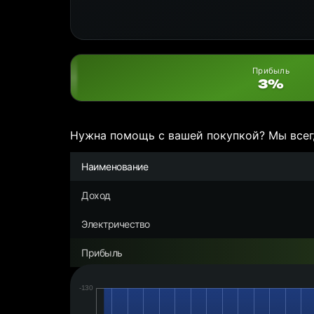
Прибыль
3%
Нужна помощь с вашей покупкой? Мы всег
Наименование
Доход
Электричество
Прибыль
Дата:
Чистая
прибыль/