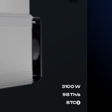
3100 W
98 Th/s
BTC