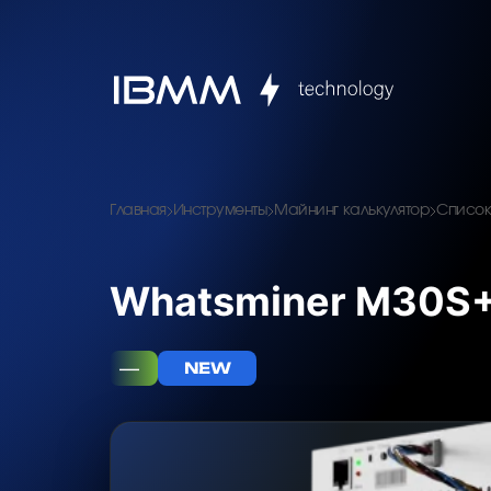
Главная
Инструменты
Майнинг калькулятор
Список
Whatsminer M30S+
—
NEW