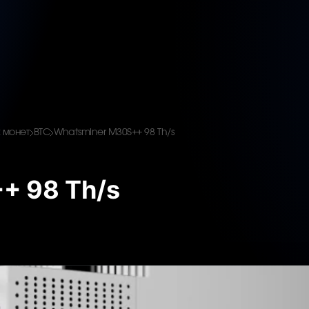
 монет
BTC
Whatsminer M30S++ 98 Th/s
+ 98 Th/s