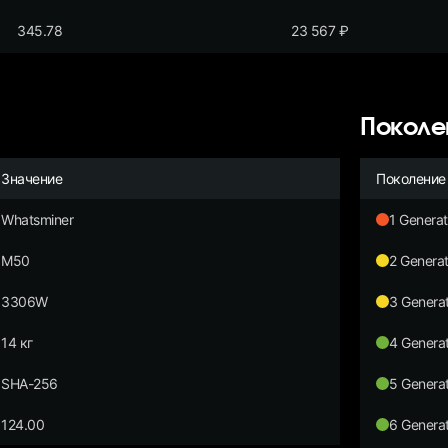
345.78
23 567
₽
Поколе
Значение
Поколение
Whatsminer
1 Generat
M50
2 Generat
3306W
3 Generat
14 кг
4 Generat
SHA-256
5 Generat
124.00
6 Generat