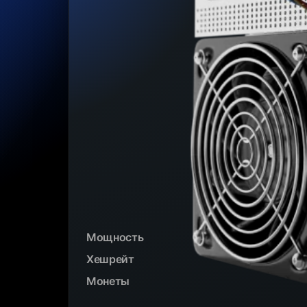
Мощность
Хешрейт
Монеты