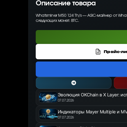
Описание товара
Whatsminer M50 124 Th/s — ASIC-майнер от Wha
следующих монет: BTC.
Прайс-ли
Эволюция OKChain в X Layer: и
07.07.2026
Индикаторы Mayer Multiple и MV
07.07.2026