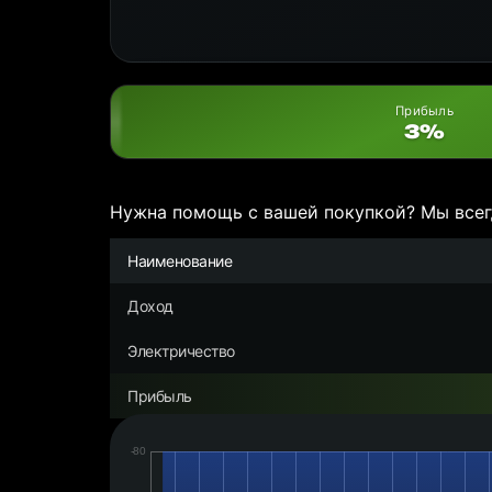
Прибыль
3%
Нужна помощь с вашей покупкой? Мы всег
Наименование
Доход
Электричество
Прибыль
Дата:
Чистая
прибыль/