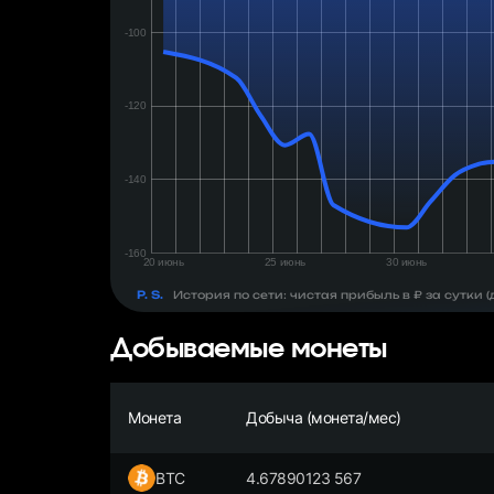
день:
₽
P. S.
История по сети: чистая прибыль в ₽ за сутки
Добываемые монеты
Монета
Добыча (монета/мес)
BTC
4.67890123 567