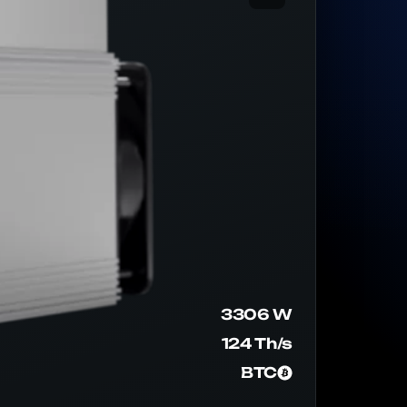
3306 W
124 Th/s
BTC