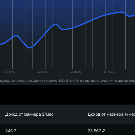
 (доход по курсу из шапки минус ЭЭ). Меняйте тариф и курс — график пе
Доход от майнера $/мес
Доход от майнера ₽/ме
345.7
23 567
₽