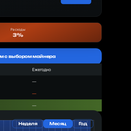
Расходы
3%
м с выбором майнера
Ежегодно
—
—
—
Неделя
Месяц
Год