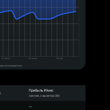
ресчитывается.
Прибыль ₽/мес
с
(чистая, с вычетом ЭЭ)
—