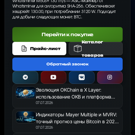
Whatsminer M50S+ 130 Th/s — ASIC-майнер от
Whatsminer для алгоритма SHA-256. Обеспечивает
хешрейт 130.00, при потреблении 3120 W. Подходит
для добычи следующих монет: BTC.
Перейти к покупке
Каталог
Прайс-лист
товаров
Обратный звонок
Эволюция OKChain в X Layer:
использование OKB и платформа
OKX Jumpstart в 2026 году
07.07.2026
Индикаторы Mayer Multiple и MVRV:
точный прогноз цены Bitcoin в 2026
году
07.07.2026