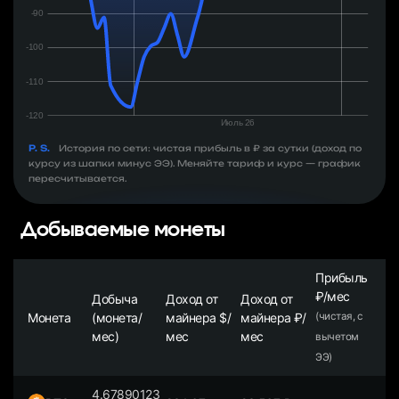
P. S.
История по сети: чистая прибыль в ₽ за сутки (доход по
курсу из шапки минус ЭЭ). Меняйте тариф и курс — график
пересчитывается.
Добываемые монеты
Прибыль
₽/мес
Добыча
Доход от
Доход от
Монета
(монета/
майнера $/
майнера ₽/
(чистая, с
мес)
мес
мес
вычетом
ЭЭ)
4.67890123