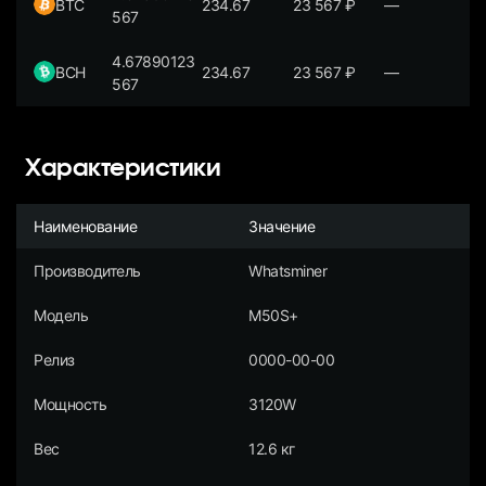
BTC
234.67
23 567
₽
—
567
4.67890123
BCH
234.67
23 567
₽
—
567
Характеристики
Наименование
Значение
Производитель
Whatsminer
Модель
M50S+
Релиз
0000-00-00
Мощность
3120W
Вес
12.6 кг