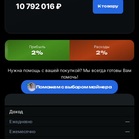
10 792 016 ₽
18
ру
К товару
Прибыль
Расходы
2%
2%
Нужна помощь с вашей покупкой? Мы всегда готовы Вам
помочь!
Поможем с выбором майнера
Доход
—
—