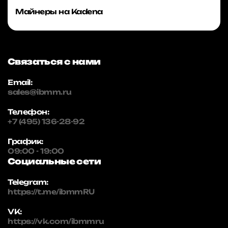
Майнеры на Kadena
Связаться с нами
Email:
sales@ibmm.ru
Телефон:
+7 (495) 136-28-92
График:
09:00 - 19:00
Социальные сети
Telegram:
https://t.me/ibmmRU
VK:
https://vk.com/ibmmru