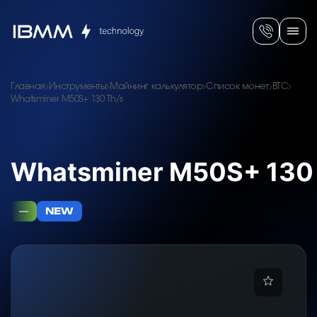
Главная
Инструменты
Майнинг калькулятор
Список монет
BTC
Whatsminer M50S+ 130 Th/s
Whatsminer M50S+ 130
—
NEW