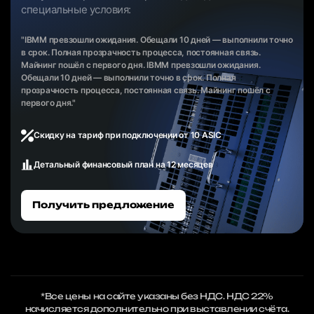
специальные условия:
"IBMM превзошли ожидания. Обещали 10 дней — выполнили точно
в срок. Полная прозрачность процесса, постоянная связь.
Майнинг пошёл с первого дня. IBMM превзошли ожидания.
Обещали 10 дней — выполнили точно в срок. Полная
прозрачность процесса, постоянная связь. Майнинг пошёл с
первого дня."
Скидку на тариф при подключении от 10 ASIC
Детальный финансовый план на 12 месяцев
Получить предложение
*Все цены на сайте указаны без НДС. НДС 22%
начисляется дополнительно при выставлении счёта.