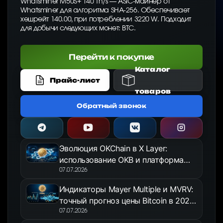
Whatsminer M50S+ 140 Th/s — ASIC-майнер от
Whatsminer для алгоритма SHA-256. Обеспечивает
хешрейт 140.00, при потреблении 3220 W. Подходит
для добычи следующих монет: BTC.
Перейти к покупке
Каталог
Прайс-лист
товаров
Обратный звонок
Эволюция OKChain в X Layer:
использование OKB и платформа
OKX Jumpstart в 2026 году
07.07.2026
Индикаторы Mayer Multiple и MVRV:
точный прогноз цены Bitcoin в 2026
году
07.07.2026