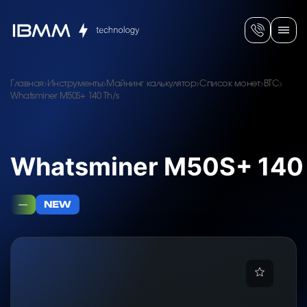
Главная
Инструменты
Майнинг калькулятор
Список монет
BTC
Whatsminer M50S+ 140 Th/s
Whatsminer M50S+ 140
—
NEW