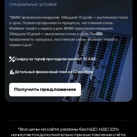
специальные условия:
"IBMM превзошли ожидания. Обещали 10 дней — выполнили точно
в срок. Полная прозрачность процесса, постоянная связь.
Майнинг пошёл с первого дня. IBMM превзошли ожидания.
Обещали 10 дней — выполнили точно в срок. Полная
прозрачность процесса, постоянная связь. Майнинг пошёл с
первого дня."
Скидку на тариф при подключении от 10 ASIC
Детальный финансовый план на 12 месяцев
Получить предложение
*Все цены на сайте указаны без НДС. НДС 22%
начисляется дополнительно при выставлении счёта.