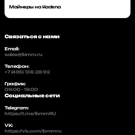
Майнеры на Kadena
Связаться с нами
Email:
sales@ibmm.ru
Телефон:
+7 (495) 136-28-92
График:
09:00 - 19:00
Социальные сети
Telegram:
https://t.me/ibmmRU
VK:
https://vk.com/ibmmru