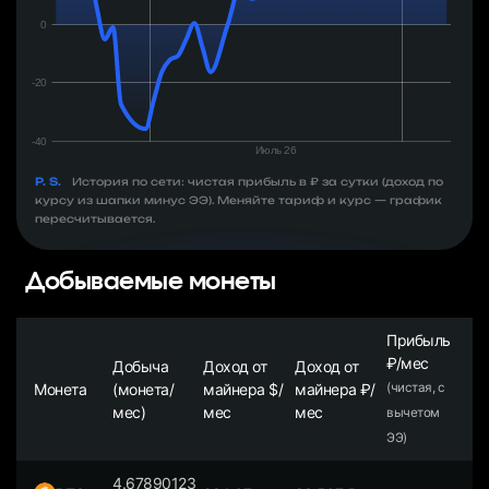
P. S.
История по сети: чистая прибыль в ₽ за сутки (доход по
курсу из шапки минус ЭЭ). Меняйте тариф и курс — график
пересчитывается.
Добываемые монеты
Прибыль
₽/мес
Добыча
Доход от
Доход от
Монета
(монета/
майнера $/
майнера ₽/
(чистая, с
мес)
мес
мес
вычетом
ЭЭ)
4.67890123