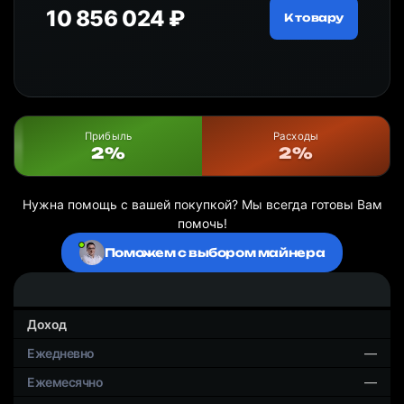
10 856 024 ₽
20
ру
К товару
Прибыль
Расходы
2%
2%
Нужна помощь с вашей покупкой? Мы всегда готовы Вам
помочь!
Поможем с выбором майнера
Доход
—
—