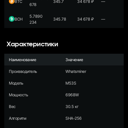
BTC
345.7
34 678
₽
—
678
5.7890
BCH
345.78
34 678
₽
—
234
Характеристики
Наименование
Значение
Производитель
Whatsminer
Модель
M53S
Мощность
6968W
Вес
30.5 кг
Алгоритм
SHA-256