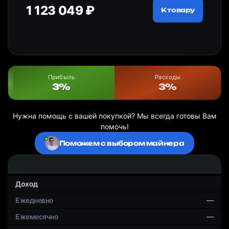
1 123 049 ₽
12
ру
К товару
Прибыль
Расходы
3%
3%
Нужна помощь с вашей покупкой? Мы всегда готовы Вам
помочь!
Поможем с выбором майнера
Доход
—
—