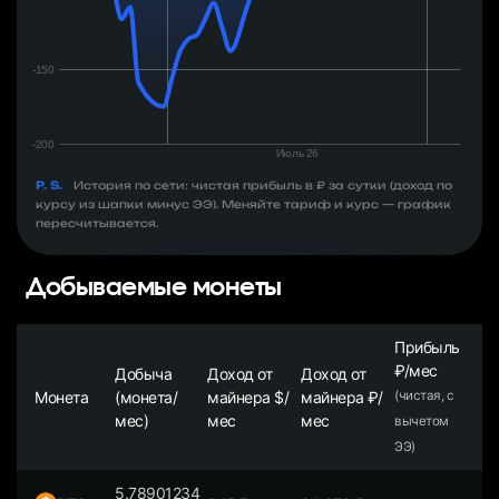
P. S.
История по сети: чистая прибыль в ₽ за сутки (доход по
курсу из шапки минус ЭЭ). Меняйте тариф и курс — график
пересчитывается.
Добываемые монеты
Прибыль
₽/мес
Добыча
Доход от
Доход от
Монета
(монета/
майнера $/
майнера ₽/
(чистая, с
мес)
мес
мес
вычетом
ЭЭ)
5.78901234