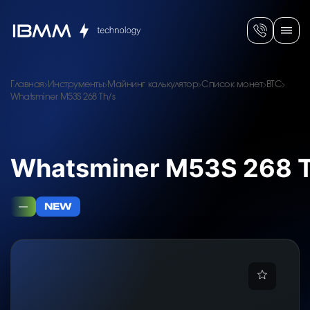
Главная
Инструменты
Майнинг калькулятор
Список монет
BTC
Whatsminer M53S 268 Th/s
Whatsminer M53S 268 
—
NEW