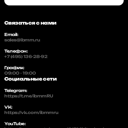
Связаться с нами
Email:
sales@ibmm.ru
Телефон:
+7 (495) 136-28-92
График:
09:00 - 19:00
Социальные сети
Telegram:
https://t.me/ibmmRU
VK:
https://vk.com/ibmmru
YouTube: