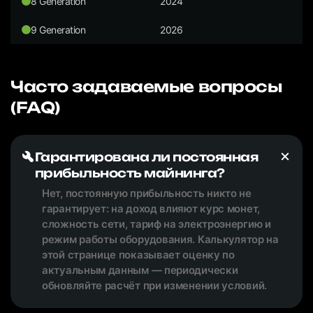
8 Generation
2024
9 Generation
2026
Часто задаваемые вопросы
(FAQ)
Гарантирована ли постоянная
прибыльность майнинга?
Нет, постоянную прибыльность никто не
гарантирует: на доход влияют курс монет,
сложность сети, тариф на электроэнергию и
режим работы оборудования. Калькулятор на
этой странице показывает оценку по
актуальным данным — периодически
обновляйте расчёт при изменении условий.