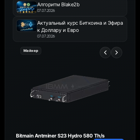
Алгоритм Blake2b
07.07.2026
Актуальный курс Биткоина и Эфира
к Доллару и Евро
07.07.2026
Майнер
Bitmain Antminer S23 Hydro 580 Th/s
HC4