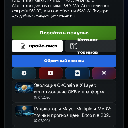
Whatsminer M53S 268 Th/s — ASIC-майнер от
Whatsminer для алгоритма SHA-256. Обеспечивает
хешрейт 268.00, при потреблении 6968 W. Подходит
для добычи следующих монет: BTC.
Перейти к покупке
Каталог
Прайс-лист
товаров
Обратный звонок
Эволюция OKChain в X Layer:
использование OKB и платформа
OKX Jumpstart в 2026 году
07.07.2026
Индикаторы Mayer Multiple и MVRV:
точный прогноз цены Bitcoin в 2026
году
07.07.2026