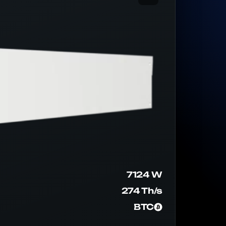
7124 W
274 Th/s
BTC