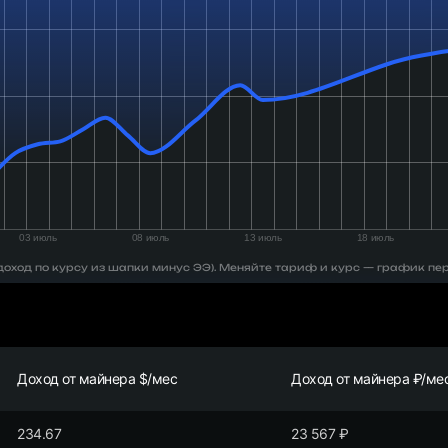
 (доход по курсу из шапки минус ЭЭ). Меняйте тариф и курс — график пе
Доход от майнера $/мес
Доход от майнера ₽/ме
234.67
23 567
₽