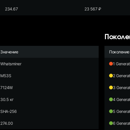
234.67
23 567
₽
Поколе
Значение
Поколение
Whatsminer
1 Generat
M53S
2 Generat
7124W
3 Generat
30.5 кг
4 Generat
SHA-256
5 Generat
274.00
6 Generat