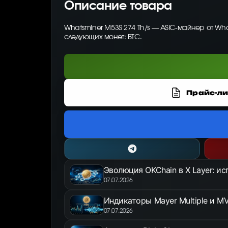
Описание товара
Whatsminer M53S 274 Th/s — ASIC-майнер от Wh
следующих монет: BTC.
Прайс-ли
Эволюция OKChain в X Layer: и
07.07.2026
Индикаторы Mayer Multiple и MV
07.07.2026