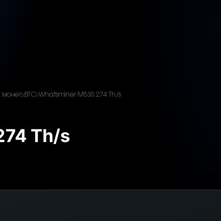
 монет
BTC
Whatsminer M53S 274 Th/s
74 Th/s