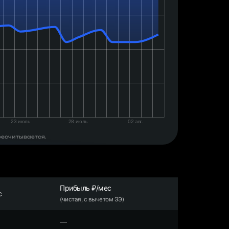
ресчитывается.
Прибыль ₽/мес
с
(чистая, с вычетом ЭЭ)
—