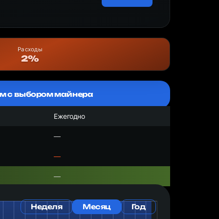
Расходы
2%
м с выбором майнера
Ежегодно
—
—
—
Неделя
Месяц
Год