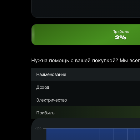
Прибыль
2%
Нужна помощь с вашей покупкой? Мы всег
Наименование
Доход
Электричество
Прибыль
Дата:
Чистая
прибыль/