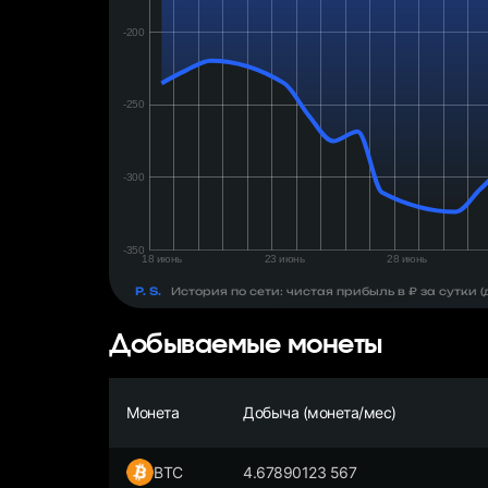
день:
₽
P. S.
История по сети: чистая прибыль в ₽ за сутки
Добываемые монеты
Монета
Добыча (монета/мес)
BTC
4.67890123 567