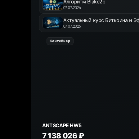
Алгоритм Blake2b
07.07.2026
Актуальный курс Биткоина и Эф
07.07.2026
Контейнер
ANTSPACE HD5
10 792 016 ₽
К товару