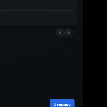
Майнер
185 674 ₽
К товару