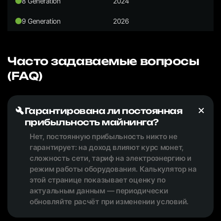
8 Generation
2024
9 Generation
2026
Часто задаваемые вопросы
(FAQ)
Гарантирована ли постоянная
прибыльность майнинга?
Нет, постоянную прибыльность никто не
гарантирует: на доход влияют курс монет,
сложность сети, тариф на электроэнергию и
режим работы оборудования. Калькулятор на
этой странице показывает оценку по
актуальным данным — периодически
обновляйте расчёт при изменении условий.