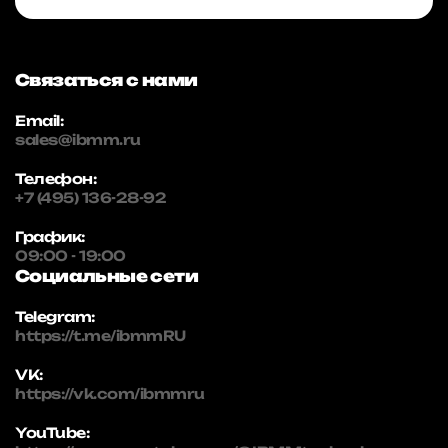
Связаться с нами
Email:
sales@ibmm.ru
Телефон:
+7 (495) 136-28-92
График:
09:00 - 19:00
Социальные сети
Telegram:
https://t.me/ibmmRU
VK:
https://vk.com/ibmmru
YouTube: