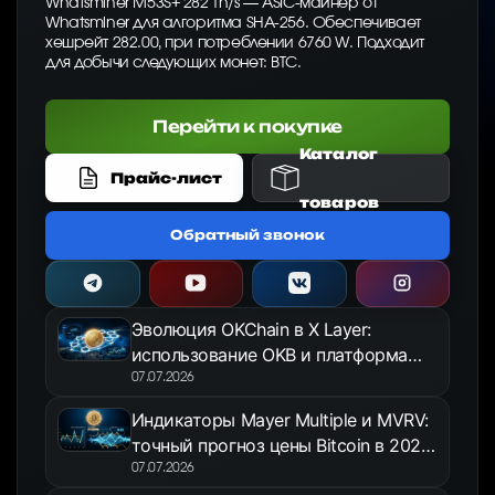
Whatsminer M53S+ 282 Th/s — ASIC-майнер от
Whatsminer для алгоритма SHA-256. Обеспечивает
хешрейт 282.00, при потреблении 6760 W. Подходит
для добычи следующих монет: BTC.
Перейти к покупке
Каталог
Прайс-лист
товаров
Обратный звонок
Эволюция OKChain в X Layer:
использование OKB и платформа
OKX Jumpstart в 2026 году
07.07.2026
Индикаторы Mayer Multiple и MVRV:
точный прогноз цены Bitcoin в 2026
году
07.07.2026