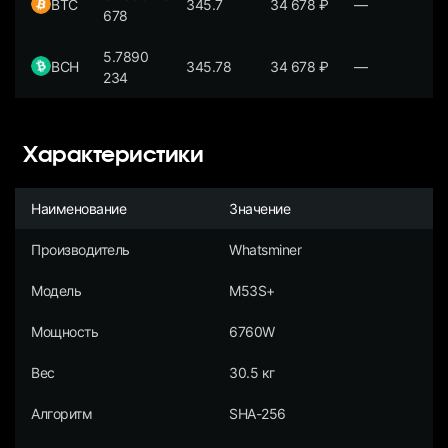
BTC
345.7
34 678
₽
—
678
5.7890
BCH
345.78
34 678
₽
—
234
Характеристики
Наименование
Значение
Производитель
Whatsminer
Модель
M53S+
Мощность
6760W
Вес
30.5 кг
Алгоритм
SHA-256