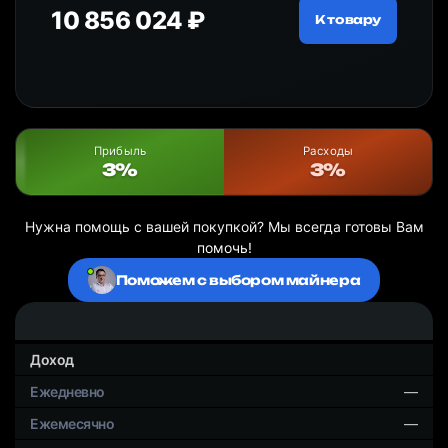
10 856 024 ₽
18
ру
К товару
Прибыль
Расходы
3%
3%
Нужна помощь с вашей покупкой? Мы всегда готовы Вам
помочь!
Поможем с выбором майнера
Доход
—
—