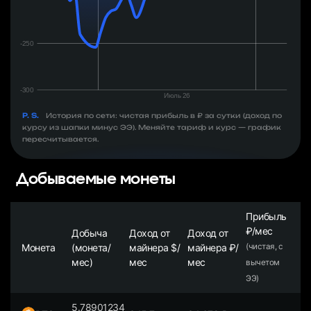
P. S.
История по сети: чистая прибыль в ₽ за сутки (доход по
курсу из шапки минус ЭЭ). Меняйте тариф и курс — график
пересчитывается.
Добываемые монеты
Прибыль
₽/мес
Добыча
Доход от
Доход от
Монета
(монета/
майнера $/
майнера ₽/
(чистая, с
мес)
мес
мес
вычетом
ЭЭ)
5.78901234