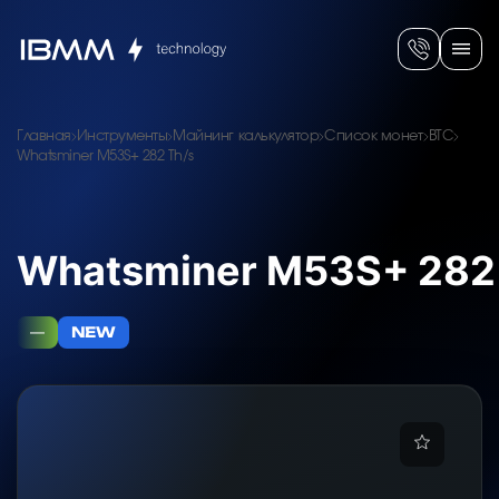
Главная
Инструменты
Майнинг калькулятор
Список монет
BTC
Whatsminer M53S+ 282 Th/s
Whatsminer M53S+ 282
—
NEW