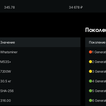
345.78
34 678
₽
Поколе
Значение
Поколение
Whatsminer
1 Generat
M53S+
2 Generat
7200W
3 Generat
30.5 кг
4 Generat
SHA-256
5 Generat
316.00
6 Generat