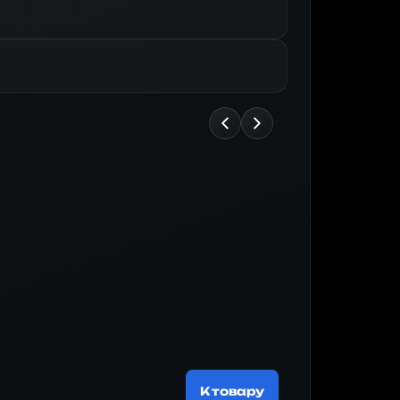
Майнер
200 537 
К товару