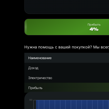
Прибыль
4%
Нужна помощь с вашей покупкой? Мы всег
Наименование
Доход
Электричество
Прибыль
Дата:
Чистая
прибыль/