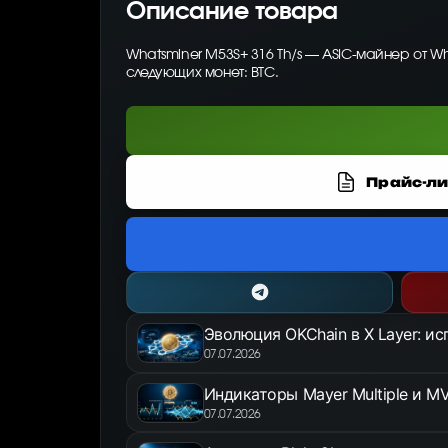
Описание товара
Whatsminer M53S+ 316 Th/s — ASIC-майнер от W
следующих монет: BTC.
Прайс-ли
Эволюция OKChain в X Layer: и
07.07.2026
Индикаторы Mayer Multiple и MV
07.07.2026