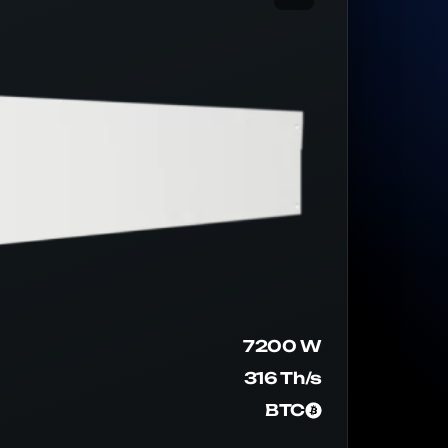
7200 W
316 Th/s
BTC