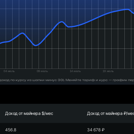
 (доход по курсу из шапки минус ЭЭ). Меняйте тариф и курс — график пе
Доход от майнера $/мес
Доход от майнера ₽/ме
456.8
34 678
₽