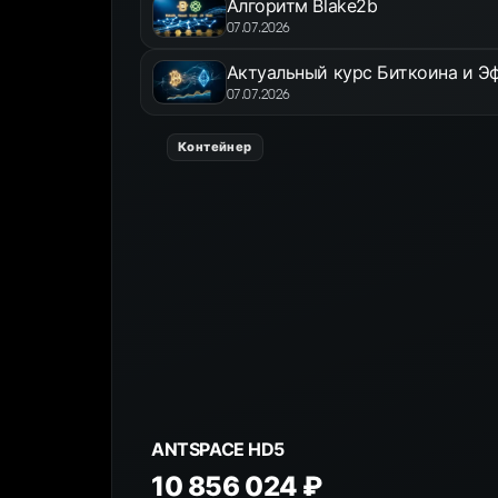
Алгоритм Blake2b
07.07.2026
Актуальный курс Биткоина и Эф
07.07.2026
Контейнер
ANTSPACE HD5
10 856 024 ₽
К товару