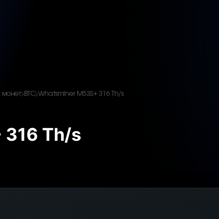
 монет
BTC
Whatsminer M53S+ 316 Th/s
 316 Th/s