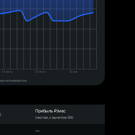
ресчитывается.
Прибыль ₽/мес
с
(чистая, с вычетом ЭЭ)
—