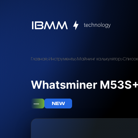
Главная
Инструменты
Майнинг калькулятор
Список
Whatsminer M53S+
—
NEW