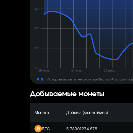
день:
₽
P. S.
История по сети: чистая прибыль в ₽ за сутки
Добываемые монеты
Монета
Добыча (монета/мес)
BTC
5.78901234 678