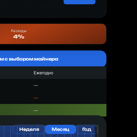
Расходы
4%
м с выбором майнера
Ежегодно
—
—
—
Неделя
Месяц
Год