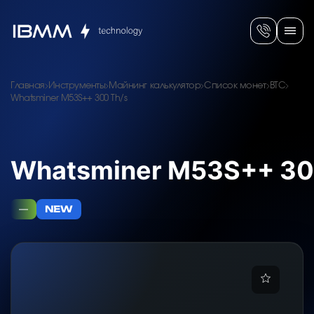
Главная
Инструменты
Майнинг калькулятор
Список монет
BTC
Whatsminer M53S++ 300 Th/s
Whatsminer M53S++ 30
—
NEW