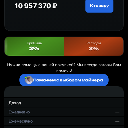
10 957 370 ₽
18
ру
К товару
Прибыль
Расходы
3%
3%
Нужна помощь с вашей покупкой? Мы всегда готовы Вам
помочь!
Поможем с выбором майнера
Доход
—
—