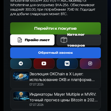
Whatsminer M53S++ 300 Th/s — ASIC-майнер от
Whatsminer для алгоритма SHA-256. Обеспечивает
хешрейт 300.00, при потреблении 7040 W. Подходит
для добычи следующих монет: BTC.
Перейти к покупке
Каталог
Прайс-лист
товаров
Обратный звонок
Эволюция OKChain в X Layer:
использование OKB и платформа
OKX Jumpstart в 2026 году
07.07.2026
Индикаторы Mayer Multiple и MVRV:
точный прогноз цены Bitcoin в 2026
году
07.07.2026