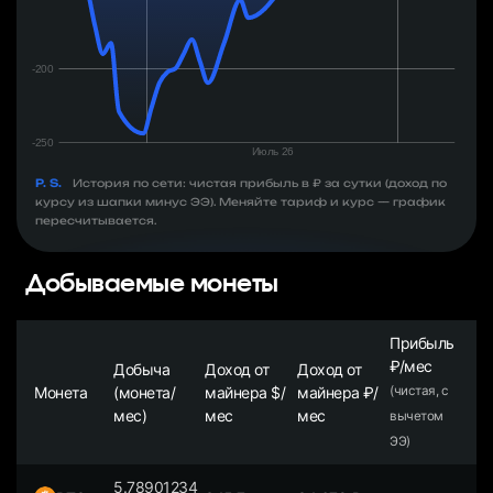
P. S.
История по сети: чистая прибыль в ₽ за сутки (доход по
курсу из шапки минус ЭЭ). Меняйте тариф и курс — график
пересчитывается.
Добываемые монеты
Прибыль
₽/мес
Добыча
Доход от
Доход от
Монета
(монета/
майнера $/
майнера ₽/
(чистая, с
мес)
мес
мес
вычетом
ЭЭ)
5.78901234