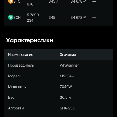
BTC
345.7
34 678
₽
—
678
5.7890
BCH
345
34 678
₽
—
234
Характеристики
Наименование
Значение
Производитель
Whatsminer
Модель
M53S++
Мощность
7040W
Вес
30.5 кг
Алгоритм
SHA-256