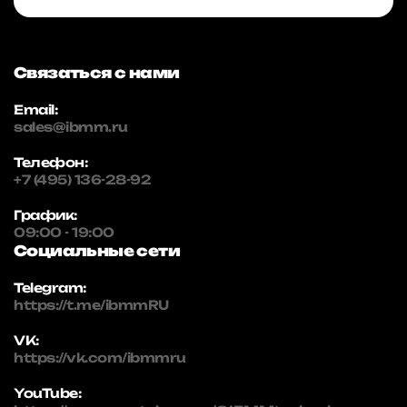
Связаться с нами
Email:
sales@ibmm.ru
Телефон:
+7 (495) 136-28-92
График:
09:00 - 19:00
Социальные сети
Telegram:
https://t.me/ibmmRU
VK:
https://vk.com/ibmmru
YouTube: