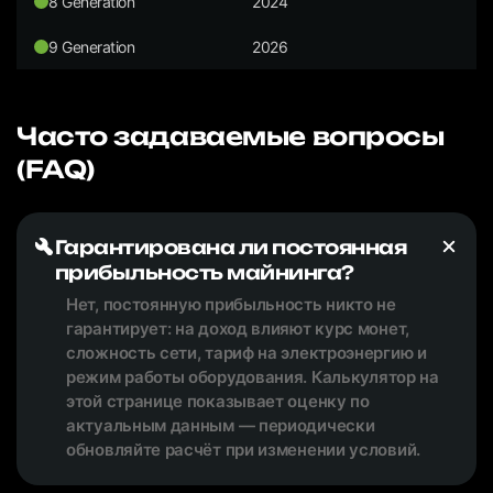
8 Generation
2024
9 Generation
2026
Часто задаваемые вопросы
(FAQ)
Гарантирована ли постоянная
прибыльность майнинга?
Нет, постоянную прибыльность никто не
гарантирует: на доход влияют курс монет,
сложность сети, тариф на электроэнергию и
режим работы оборудования. Калькулятор на
этой странице показывает оценку по
актуальным данным — периодически
обновляйте расчёт при изменении условий.