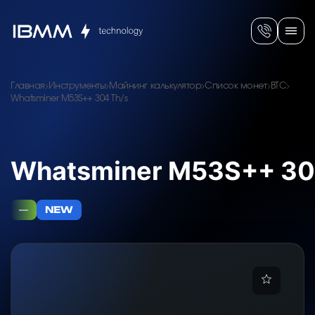
Главная
Инструменты
Майнинг калькулятор
Список монет
BTC
Whatsminer M53S++ 304 Th/s
Whatsminer M53S++ 30
—
NEW