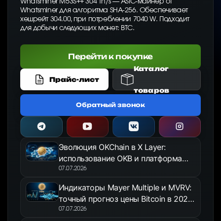
Whatsminer M53S++ 304 Th/s — ASIC-майнер от
Whatsminer для алгоритма SHA-256. Обеспечивает
хешрейт 304.00, при потреблении 7040 W. Подходит
для добычи следующих монет: BTC.
Перейти к покупке
Каталог
Прайс-лист
товаров
Обратный звонок
Эволюция OKChain в X Layer:
использование OKB и платформа
OKX Jumpstart в 2026 году
07.07.2026
Индикаторы Mayer Multiple и MVRV:
точный прогноз цены Bitcoin в 2026
году
07.07.2026