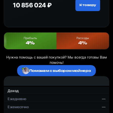
10 856 024 ₽
18
ру
К товару
Прибыль
Расходы
4%
4%
Нужна помощь с вашей покупкой? Мы всегда готовы Вам
помочь!
Поможем с выбором майнера
Доход
—
—