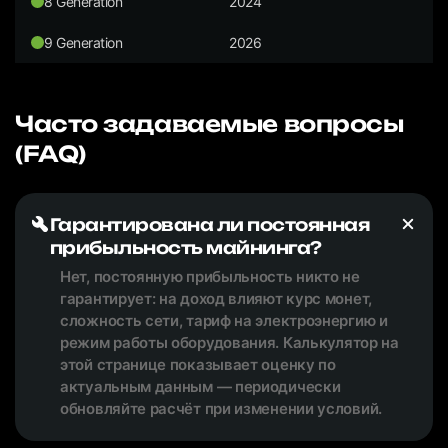
8 Generation
2024
9 Generation
2026
Часто задаваемые вопросы
(FAQ)
Гарантирована ли постоянная
прибыльность майнинга?
Нет, постоянную прибыльность никто не
гарантирует: на доход влияют курс монет,
сложность сети, тариф на электроэнергию и
режим работы оборудования. Калькулятор на
этой странице показывает оценку по
актуальным данным — периодически
обновляйте расчёт при изменении условий.