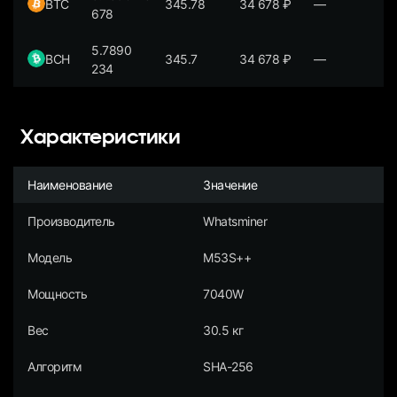
BTC
345.78
34 678
₽
—
678
5.7890
BCH
345.7
34 678
₽
—
234
Характеристики
Наименование
Значение
Производитель
Whatsminer
Модель
M53S++
Мощность
7040W
Вес
30.5 кг
Алгоритм
SHA-256