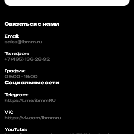
Связаться с нами
Email:
sales@ibmm.ru
Телефон:
+7 (495) 136-28-92
График:
09:00 - 19:00
Социальные сети
Telegram:
https://t.me/ibmmRU
VK:
https://vk.com/ibmmru
YouTube: