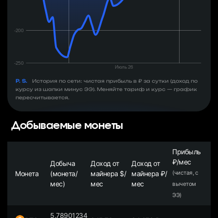
P. S.
История по сети: чистая прибыль в ₽ за сутки (доход по
курсу из шапки минус ЭЭ). Меняйте тариф и курс — график
пересчитывается.
Добываемые монеты
Прибыль
₽/мес
Добыча
Доход от
Доход от
Монета
(монета/
майнера $/
майнера ₽/
(чистая, с
мес)
мес
мес
вычетом
ЭЭ)
5.78901234