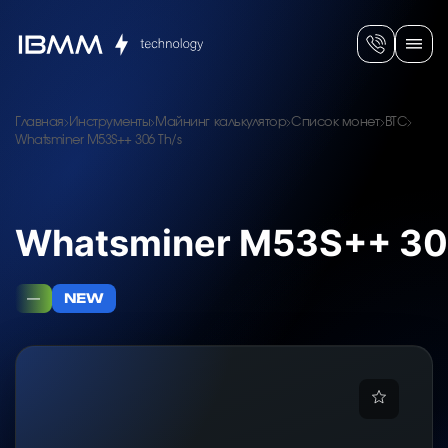
Главная
Инструменты
Майнинг калькулятор
Список монет
BTC
Whatsminer M53S++ 306 Th/s
Whatsminer M53S++ 30
—
NEW