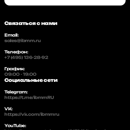
Связаться с нами
Email:
sales@ibmm.ru
Телефон:
+7 (495) 136-28-92
График:
09:00 - 19:00
Социальные сети
Telegram:
https://t.me/ibmmRU
VK:
https://vk.com/ibmmru
YouTube: