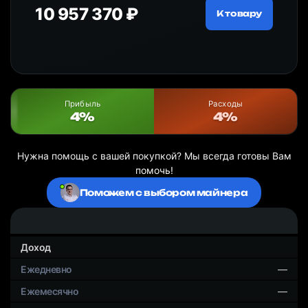
10 957 370 ₽
18
ру
К товару
Прибыль
Расходы
4%
4%
Нужна помощь с вашей покупкой? Мы всегда готовы Вам
помочь!
Поможем с выбором майнера
Доход
—
—