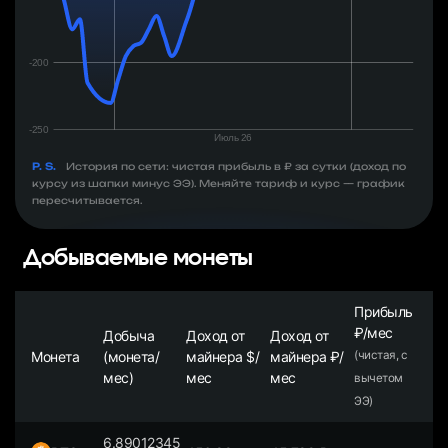
P. S.
История по сети: чистая прибыль в ₽ за сутки (доход по
курсу из шапки минус ЭЭ). Меняйте тариф и курс — график
пересчитывается.
Добываемые монеты
Прибыль
₽/мес
Добыча
Доход от
Доход от
Монета
(монета/
майнера $/
майнера ₽/
(чистая, с
мес)
мес
мес
вычетом
ЭЭ)
6.89012345