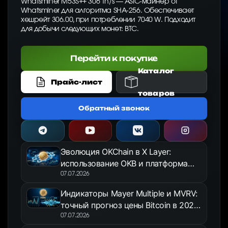
Whatsminer M53S++ 306 Th/s — ASIC-майнер от
Whatsminer для алгоритма SHA-256. Обеспечивает
хешрейт 306.00, при потреблении 7040 W. Подходит
для добычи следующих монет: BTC.
Перейти к покупке
Каталог
Прайс-лист
товаров
Обратный звонок
Эволюция OKChain в X Layer:
использование OKB и платформа
OKX Jumpstart в 2026 году
07.07.2026
Индикаторы Mayer Multiple и MVRV:
точный прогноз цены Bitcoin в 2026
году
07.07.2026