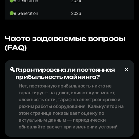
8 Generation
2024
9 Generation
2026
Часто задаваемые вопросы
(FAQ)
Гарантирована ли постоянная
прибыльность майнинга?
Нет, постоянную прибыльность никто не
гарантирует: на доход влияют курс монет,
сложность сети, тариф на электроэнергию и
режим работы оборудования. Калькулятор на
этой странице показывает оценку по
актуальным данным — периодически
обновляйте расчёт при изменении условий.