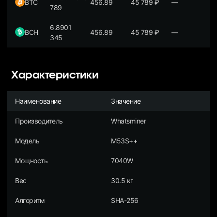
BTC
456.89
45 789
₽
—
789
6.8901
BCH
456.89
45 789
₽
—
345
Характеристики
Наименование
Значение
Производитель
Whatsminer
Модель
M53S++
Мощность
7040W
Вес
30.5 кг
Алгоритм
SHA-256