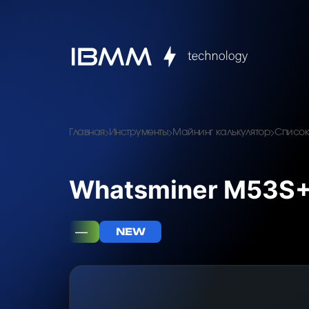
Главная
Инструменты
Майнинг калькулятор
Список
Whatsminer M53S+
—
NEW