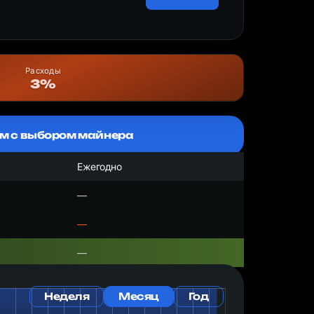
Расходы
3%
м с выбором майнера
Ежегодно
—
—
—
Неделя
Месяц
Год