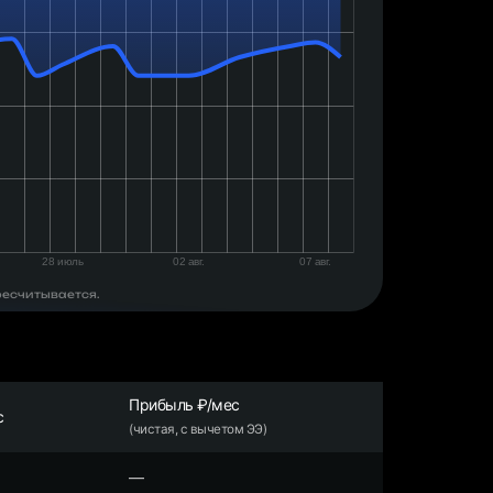
ресчитывается.
Прибыль ₽/мес
с
(чистая, с вычетом ЭЭ)
—