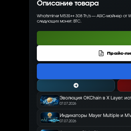
Описание товара
Whatsminer M53S++ 308 Th/s — ASIC-майнер от 
следующих монет: BTC.
Прайс-ли
Эволюция OKChain в X Layer: и
07.07.2026
Индикаторы Mayer Multiple и MV
07.07.2026