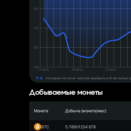
день:
₽
P. S.
История по сети: чистая прибыль в ₽ за сутки
Добываемые монеты
Монета
Добыча (монета/мес)
BTC
5.78901234 678