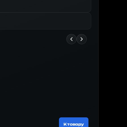
Майнер
188 519 ₽
К товару