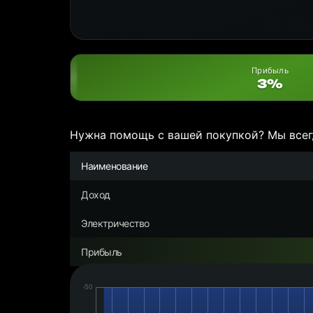
Прибыль
3%
Нужна помощь с вашей покупкой? Мы всег
Наименование
Доход
Электричество
Прибыль
Дата:
Чистая
прибыль/