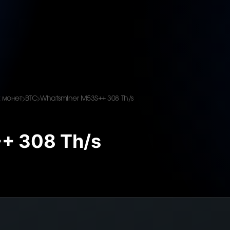
 монет
BTC
Whatsminer M53S++ 308 Th/s
+ 308 Th/s