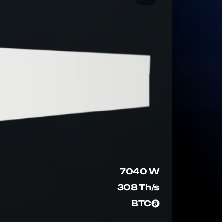
7040 W
308 Th/s
BTC