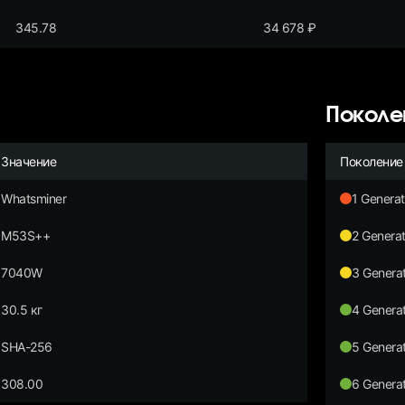
345.78
34 678
₽
Поколе
Значение
Поколение
Whatsminer
1 Generat
M53S++
2 Generat
7040W
3 Generat
30.5 кг
4 Generat
SHA-256
5 Generat
308.00
6 Generat