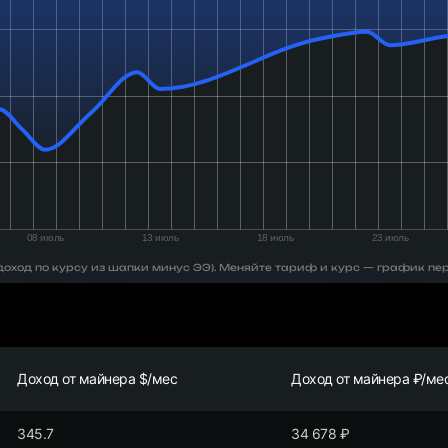
 (доход по курсу из шапки минус ЭЭ). Меняйте тариф и курс — график пе
Доход от майнера $/мес
Доход от майнера ₽/ме
345.7
34 678
₽