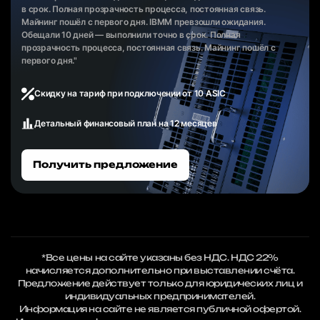
в срок. Полная прозрачность процесса, постоянная связь.
Майнинг пошёл с первого дня. IBMM превзошли ожидания.
Обещали 10 дней — выполнили точно в срок. Полная
прозрачность процесса, постоянная связь. Майнинг пошёл с
первого дня."
Скидку на тариф при подключении от 10 ASIC
Детальный финансовый план на 12 месяцев
Получить предложение
*Все цены на сайте указаны без НДС. НДС 22%
начисляется дополнительно при выставлении счёта.
Предложение действует только для юридических лиц и
индивидуальных предпринимателей.
Информация на сайте не является публичной офертой.