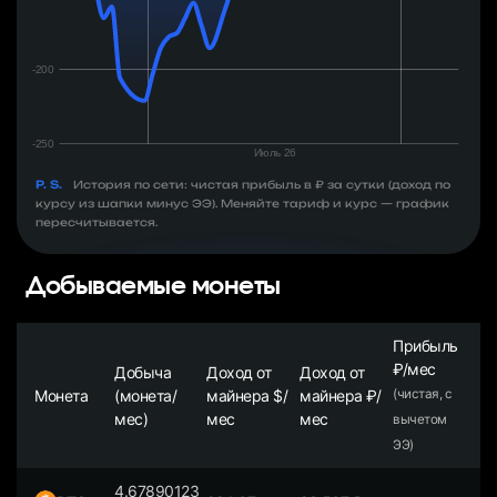
P. S.
История по сети: чистая прибыль в ₽ за сутки (доход по
курсу из шапки минус ЭЭ). Меняйте тариф и курс — график
пересчитывается.
Добываемые монеты
Прибыль
₽/мес
Добыча
Доход от
Доход от
Монета
(монета/
майнера $/
майнера ₽/
(чистая, с
мес)
мес
мес
вычетом
ЭЭ)
4.67890123