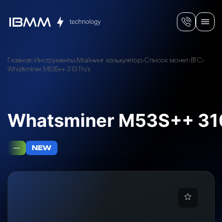
Главная
Инструменты
Майнинг калькулятор
Список монет
BTC
Whatsminer M53S++ 310 Th/s
Whatsminer M53S++ 31
—
NEW