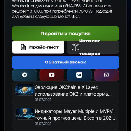
Whatsminer M53S++ 310 Th/s — ASIC-майнер от
Whatsminer для алгоритма SHA-256. Обеспечивает
хешрейт 310.00, при потреблении 7040 W. Подходит
для добычи следующих монет: BTC.
Перейти к покупке
Каталог
Прайс-лист
товаров
Обратный звонок
Эволюция OKChain в X Layer:
использование OKB и платформа
OKX Jumpstart в 2026 году
07.07.2026
Индикаторы Mayer Multiple и MVRV:
точный прогноз цены Bitcoin в 2026
году
07.07.2026