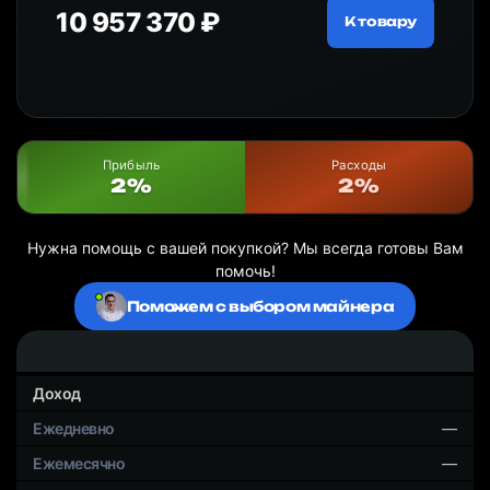
10 957 370 ₽
18
ру
К товару
Прибыль
Расходы
2%
2%
Нужна помощь с вашей покупкой? Мы всегда готовы Вам
помочь!
Поможем с выбором майнера
Доход
—
—