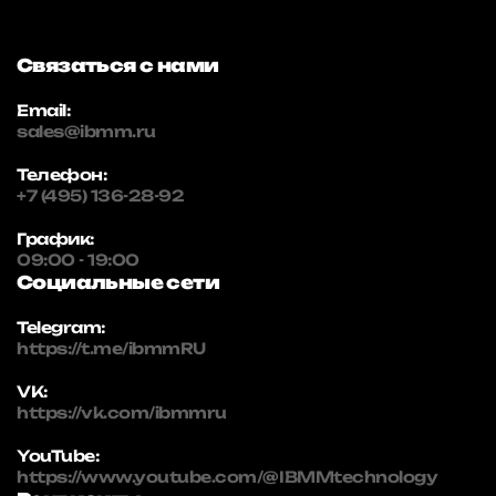
Связаться с нами
Email:
sales@ibmm.ru
Телефон:
+7 (495) 136-28-92
График:
09:00 - 19:00
Социальные сети
Telegram:
https://t.me/ibmmRU
VK:
https://vk.com/ibmmru
YouTube:
https://www.youtube.com/@IBMMtechnology