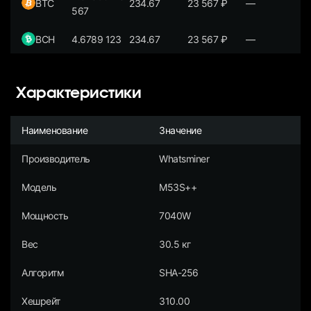
BTC
234.67
23 567
₽
—
567
BCH
4.6789 123
234.67
23 567
₽
—
Характеристики
Наименование
Значение
Производитель
Whatsminer
Модель
M53S++
Мощность
7040W
Вес
30.5 кг
Алгоритм
SHA-256
Хешрейт
310.00