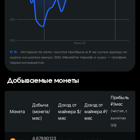
P. S.
История по сети: чистая прибыль в ₽ за сутки (доход по
курсу из шапки минус ЭЭ). Меняйте тариф и курс — график
пересчитывается.
Добываемые монеты
Прибыль
₽/мес
Добыча
Доход от
Доход от
Монета
(монета/
майнера $/
майнера ₽/
(чистая, с
мес)
мес
мес
вычетом
ЭЭ)
4.67890123