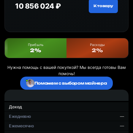
10 856 024 ₽
20
ру
К товару
Прибыль
Расходы
2%
2%
Нужна помощь с вашей покупкой? Мы всегда готовы Вам
помочь!
Поможем с выбором майнера
Доход
—
—