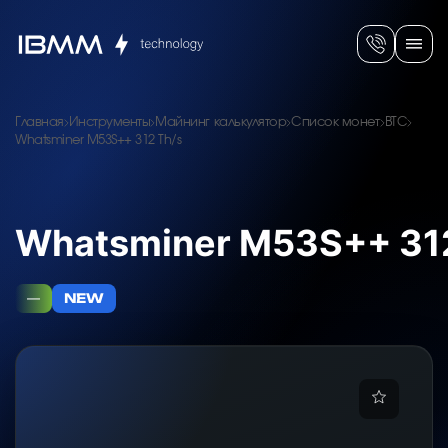
Главная
Инструменты
Майнинг калькулятор
Список монет
BTC
Whatsminer M53S++ 312 Th/s
Whatsminer M53S++ 31
—
NEW