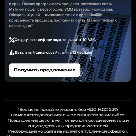
в срок. Полная прозрачность процесса, постоянная связь.
Майнинг пошёл с первого дня. IBMM превзошли ожидания.
Обещали 10 дней — выполнили точно в срок. Полная
прозрачность процесса, постоянная связь. Майнинг пошёл с
первого дня."
Скидку на тариф при подключении от 10 ASIC
Детальный финансовый план на 12 месяцев
Получить предложение
*Все цены на сайте указаны без НДС. НДС 22%
начисляется дополнительно при выставлении счёта.
Предложение действует только для юридических лиц и
индивидуальных предпринимателей.
Информация на сайте не является публичной офертой.