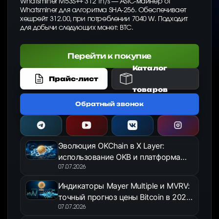
Whatsminer M53S++ 312 Th/s — ASIC-майнер от
Whatsminer для алгоритма SHA-256. Обеспечивает
хешрейт 312.00, при потреблении 7040 W. Подходит
для добычи следующих монет: BTC.
Перейти к покупке
Каталог
Прайс-лист
товаров
Обратный звонок
Эволюция OKChain в X Layer:
использование OKB и платформа
OKX Jumpstart в 2026 году
07.07.2026
Индикаторы Mayer Multiple и MVRV:
точный прогноз цены Bitcoin в 2026
году
07.07.2026