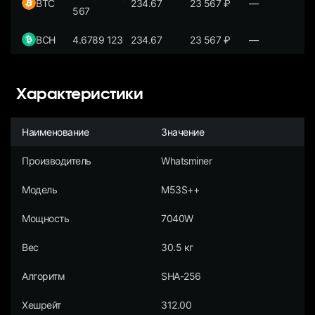
BTC
234.67
23 567
₽
—
567
BCH
4.6789 123
234.67
23 567
₽
—
Характеристики
Наименование
Значение
Производитель
Whatsminer
Модель
M53S++
Мощность
7040W
Вес
30.5 кг
Алгоритм
SHA-256
Хешрейт
312.00