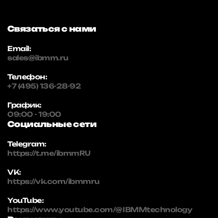
Связаться с нами
Email:
sales@ibmm.ru
Телефон:
+7 (495) 136-28-92
График:
09:00 - 19:00
Социальные сети
Telegram:
https://t.me/ibmmRU
VK:
https://vk.com/ibmmru
YouTube:
https://www.youtube.com/@IBMMtechnology