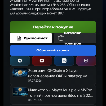
Whatsminer M56S 184 Th/s — ASIC-майнер от
Whatsminer для алгоритма SHA-256. Обеспечивает
хешрейт 184.00, при потреблении 5400 W. Подходит
для добычи следующих монет: BTC.
Перейти к покупке
Каталог
Прайс-лист
товаров
Обратный звонок
Эволюция OKChain в X Layer:
использование OKB и платформа
OKX Jumpstart в 2026 году
07.07.2026
Индикаторы Mayer Multiple и MVRV:
точный прогноз цены Bitcoin в 2026
году
07.07.2026