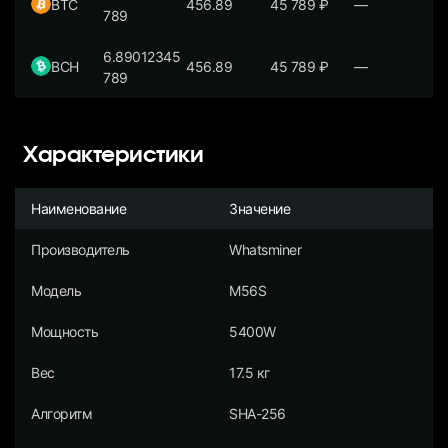
BTC
456.89
45 789
₽
—
789
6.89012345
BCH
456.89
45 789
₽
—
789
Характеристики
Наименование
Значение
Производитель
Whatsminer
Модель
M56S
Мощность
5400W
Вес
17.5 кг
Алгоритм
SHA-256