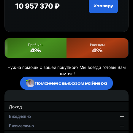
10 957 370 ₽
18
ру
К товару
Прибыль
Расходы
4%
4%
Нужна помощь с вашей покупкой? Мы всегда готовы Вам
помочь!
Поможем с выбором майнера
Доход
—
—