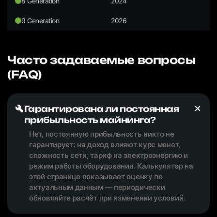
8 Generation
2024
9 Generation
2026
Часто задаваемые вопросы
(FAQ)
Гарантирована ли постоянная
прибыльность майнинга?
Нет, постоянную прибыльность никто не
гарантирует: на доход влияют курс монет,
сложность сети, тариф на электроэнергию и
режим работы оборудования. Калькулятор на
этой странице показывает оценку по
актуальным данным — периодически
обновляйте расчёт при изменении условий.