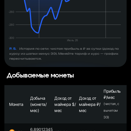
P. S.
История по сети: чистая прибыль в ₽ за сутки (доход по
курсу из шапки минус ЭЭ). Меняйте тариф и курс — график
пересчитывается.
Добываемые монеты
Прибыль
₽/мес
Добыча
Доход от
Доход от
Монета
(монета/
майнера $/
майнера ₽/
(чистая, с
мес)
мес
мес
вычетом
ЭЭ)
6.89012345