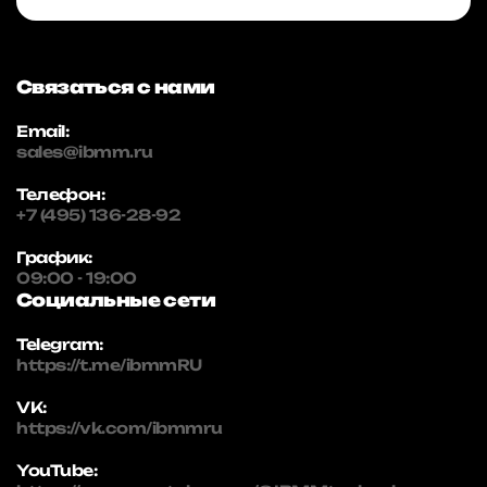
Связаться с нами
Email:
sales@ibmm.ru
Телефон:
+7 (495) 136-28-92
График:
09:00 - 19:00
Социальные сети
Telegram:
https://t.me/ibmmRU
VK:
https://vk.com/ibmmru
YouTube: