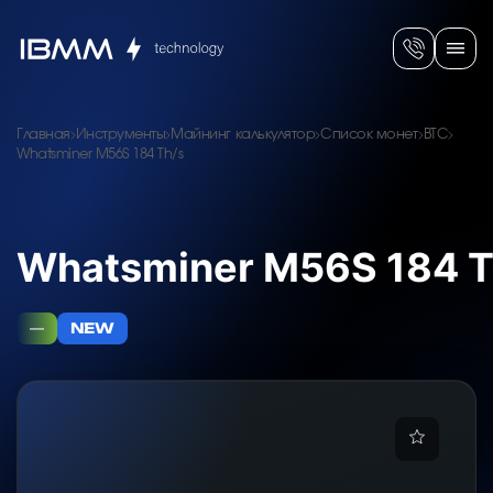
Главная
Инструменты
Майнинг калькулятор
Список монет
BTC
Whatsminer M56S 184 Th/s
Whatsminer M56S 184 T
—
NEW