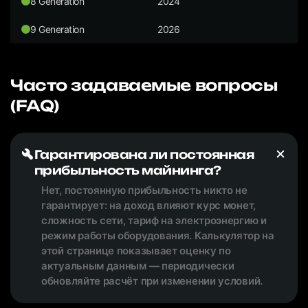
8 Generation
2024
9 Generation
2026
Часто задаваемые вопросы
(FAQ)
Гарантирована ли постоянная
прибыльность майнинга?
Нет, постоянную прибыльность никто не
гарантирует: на доход влияют курс монет,
сложность сети, тариф на электроэнергию и
режим работы оборудования. Калькулятор на
этой странице показывает оценку по
актуальным данным — периодически
обновляйте расчёт при изменении условий.