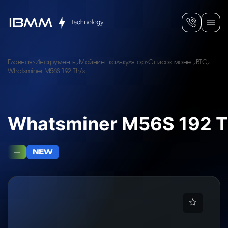
Главная
Инструменты
Майнинг калькулятор
Список монет
BTC
Whatsminer M56S 192 Th/s
Whatsminer M56S 192 T
—
NEW