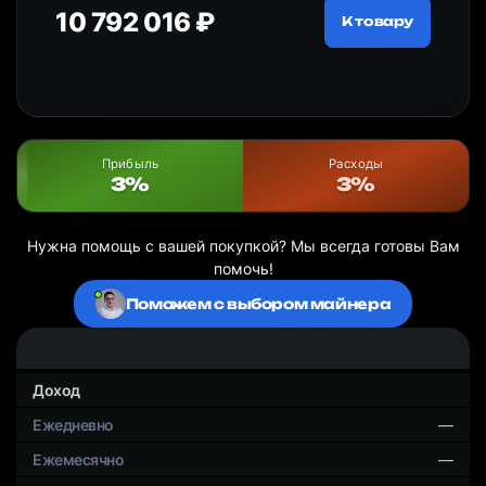
10 792 016 ₽
18
ру
К товару
Прибыль
Расходы
3%
3%
Нужна помощь с вашей покупкой? Мы всегда готовы Вам
помочь!
Поможем с выбором майнера
Доход
—
—