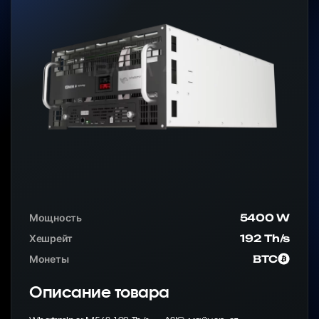
Мощность
5400 W
Хешрейт
192 Th/s
Монеты
BTC
Описание товара