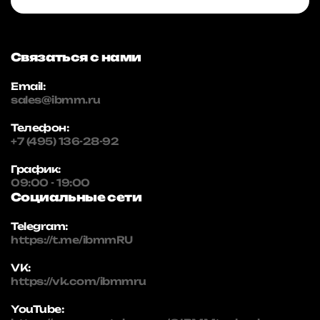
Связаться с нами
Email:
sales@ibmm.ru
Телефон:
+7 (495) 136-28-92
График:
09:00 - 19:00
Социальные сети
Telegram:
https://t.me/ibmmRU
VK:
https://vk.com/ibmmru
YouTube: