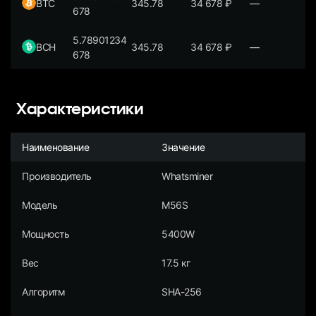
BTC
345.78
34 678
₽
—
678
5.78901234
BCH
345.78
34 678
₽
—
678
Характеристики
Наименование
Значение
Производитель
Whatsminer
Модель
M56S
Мощность
5400W
Вес
17.5 кг
Алгоритм
SHA-256