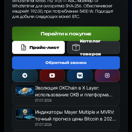
Whatsminer M56S 192 Th/s — ASIC-майнер от
Whatsminer для алгоритма SHA-256. Обеспечивает
хешрейт 192.00, при потреблении 5400 W. Подходит
для добычи следующих монет: BTC.
Перейти к покупке
Каталог
Прайс-лист
товаров
Обратный звонок
Эволюция OKChain в X Layer:
использование OKB и платформа
OKX Jumpstart в 2026 году
07.07.2026
Индикаторы Mayer Multiple и MVRV:
точный прогноз цены Bitcoin в 2026
году
07.07.2026