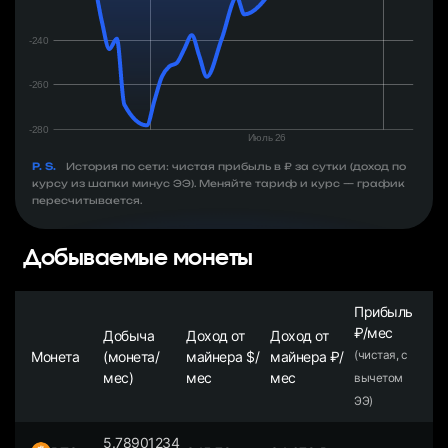
P. S.
История по сети: чистая прибыль в ₽ за сутки (доход по
курсу из шапки минус ЭЭ). Меняйте тариф и курс — график
пересчитывается.
Добываемые монеты
Прибыль
₽/мес
Добыча
Доход от
Доход от
Монета
(монета/
майнера $/
майнера ₽/
(чистая, с
мес)
мес
мес
вычетом
ЭЭ)
5.78901234