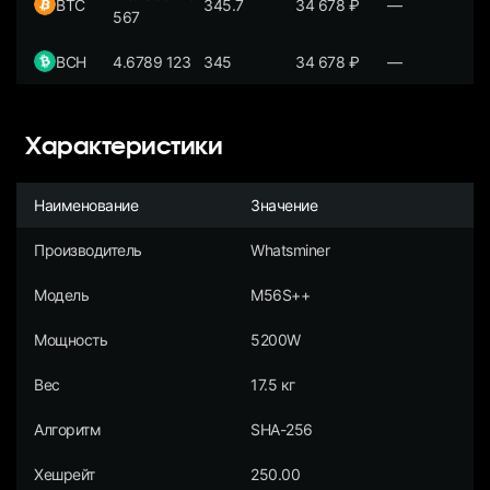
BTC
345.7
34 678
₽
—
567
BCH
4.6789 123
345
34 678
₽
—
Характеристики
Наименование
Значение
Производитель
Whatsminer
Модель
M56S++
Мощность
5200W
Вес
17.5 кг
Алгоритм
SHA-256
Хешрейт
250.00