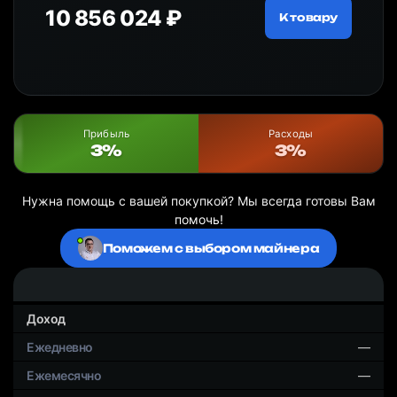
10 856 024 ₽
20
ру
К товару
Прибыль
Расходы
3%
3%
Нужна помощь с вашей покупкой? Мы всегда готовы Вам
помочь!
Поможем с выбором майнера
Доход
—
—