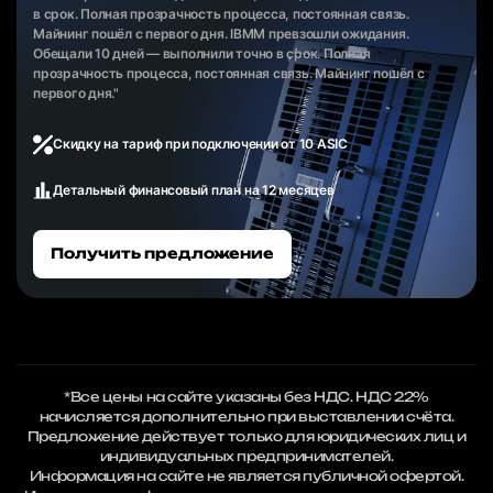
в срок. Полная прозрачность процесса, постоянная связь.
Майнинг пошёл с первого дня. IBMM превзошли ожидания.
Обещали 10 дней — выполнили точно в срок. Полная
прозрачность процесса, постоянная связь. Майнинг пошёл с
первого дня."
Скидку на тариф при подключении от 10 ASIC
Детальный финансовый план на 12 месяцев
Получить предложение
*Все цены на сайте указаны без НДС. НДС 22%
начисляется дополнительно при выставлении счёта.
Предложение действует только для юридических лиц и
индивидуальных предпринимателей.
Информация на сайте не является публичной офертой.