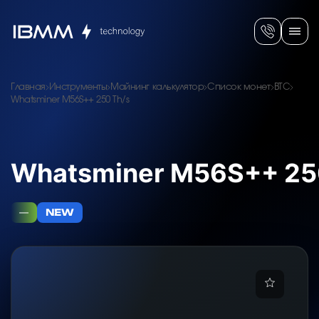
Главная
Инструменты
Майнинг калькулятор
Список монет
BTC
Whatsminer M56S++ 250 Th/s
Whatsminer M56S++ 25
—
NEW