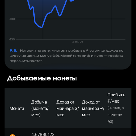
P. S.
История по сети: чистая прибыль в ₽ за сутки (доход по
курсу из шапки минус ЭЭ). Меняйте тариф и курс — график
пересчитывается.
Добываемые монеты
Прибыль
₽/мес
Добыча
Доход от
Доход от
Монета
(монета/
майнера $/
майнера ₽/
(чистая, с
мес)
мес
мес
вычетом
ЭЭ)
4.67890123