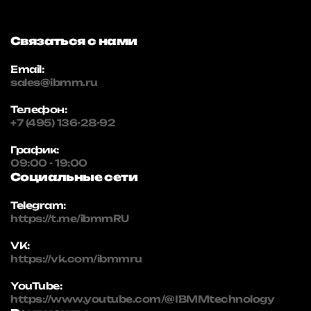
Связаться с нами
Email:
sales@ibmm.ru
Телефон:
+7 (495) 136-28-92
График:
09:00 - 19:00
Социальные сети
Telegram:
https://t.me/ibmmRU
VK:
https://vk.com/ibmmru
YouTube:
https://www.youtube.com/@IBMMtechnology