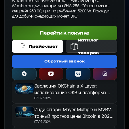
Whatsminer M56S++ 250 Th/s — ASIC-майнер от
Whatsminer для алгоритма SHA-256. Обеспечивает
хешрейт 250.00, при потреблении 5200 W. Подходит
для добычи следующих монет: BTC.
Перейти к покупке
Каталог
Прайс-лист
товаров
Обратный звонок
Эволюция OKChain в X Layer:
использование OKB и платформа
OKX Jumpstart в 2026 году
07.07.2026
Индикаторы Mayer Multiple и MVRV:
точный прогноз цены Bitcoin в 2026
году
07.07.2026