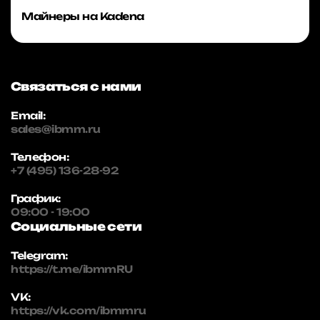
Майнеры на Kadena
Связаться с нами
Email:
sales@ibmm.ru
Телефон:
+7 (495) 136-28-92
График:
09:00 - 19:00
Социальные сети
Telegram:
https://t.me/ibmmRU
VK:
https://vk.com/ibmmru