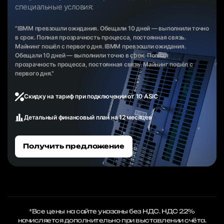
специальные условия:
"IBMM превзошли ожидания. Обещали 10 дней — выполнили точно
в срок. Полная прозрачность процесса, постоянная связь.
Майнинг пошёл с первого дня. IBMM превзошли ожидания.
Обещали 10 дней — выполнили точно в срок. Полная
прозрачность процесса, постоянная связь. Майнинг пошёл с
первого дня."
Скидку на тариф при подключении от 10 ASIC
Детальный финансовый план на 12 месяцев
Получить предложение
*Все цены на сайте указаны без НДС. НДС 22%
начисляется дополнительно при выставлении счёта.