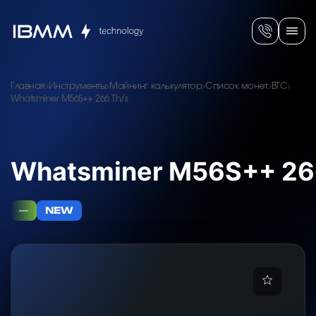
Главная
Инструменты
Майнинг калькулятор
Список монет
BTC
Whatsminer M56S++ 266 Th/s
Whatsminer M56S++ 26
—
NEW