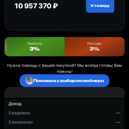
10 957 370 ₽
18
ру
К товару
Прибыль
Расходы
3%
3%
Нужна помощь с вашей покупкой? Мы всегда готовы Вам
помочь!
Поможем с выбором майнера
Доход
—
—