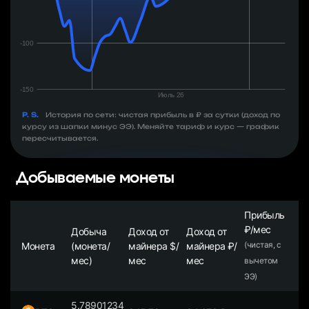
P. S.
История по сети: чистая прибыль в ₽ за сутки (доход по
курсу из шапки минус ЭЭ). Меняйте тариф и курс — график
пересчитывается.
Добываемые монеты
Прибыль
₽/мес
Добыча
Доход от
Доход от
Монета
(монета/
майнера $/
майнера ₽/
(чистая, с
мес)
мес
мес
вычетом
ЭЭ)
5.78901234