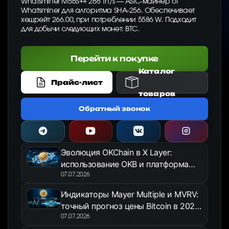
Whatsminer M56S++ 266 Th/s — ASIC-майнер от
Whatsminer для алгоритма SHA-256. Обеспечивает
хешрейт 266.00, при потреблении 5586 W. Подходит
для добычи следующих монет: BTC.
Перейти к покупке
Каталог
Прайс-лист
товаров
Обратный звонок
Эволюция OKChain в X Layer:
использование OKB и платформа
OKX Jumpstart в 2026 году
07.07.2026
Индикаторы Mayer Multiple и MVRV:
точный прогноз цены Bitcoin в 2026
году
07.07.2026