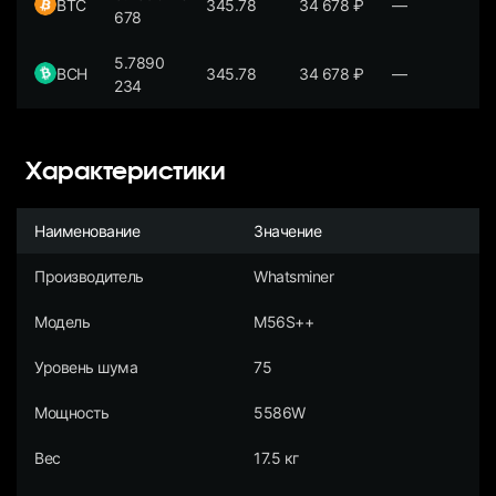
BTC
345.78
34 678
₽
—
678
5.7890
BCH
345.78
34 678
₽
—
234
Характеристики
Наименование
Значение
Производитель
Whatsminer
Модель
M56S++
Уровень шума
75
Мощность
5586W
Вес
17.5 кг