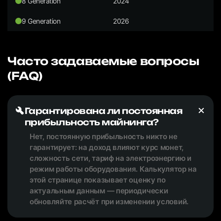
8 Generation
2024
9 Generation
2026
Часто задаваемые вопросы
(FAQ)
Гарантирована ли постоянная
прибыльность майнинга?
Нет, постоянную прибыльность никто не
гарантирует: на доход влияют курс монет,
сложность сети, тариф на электроэнергию и
режим работы оборудования. Калькулятор на
этой странице показывает оценку по
актуальным данным — периодически
обновляйте расчёт при изменении условий.