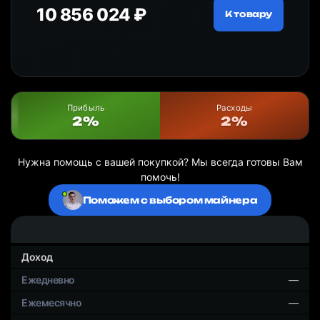
10 856 024 ₽
20
ру
К товару
Прибыль
Расходы
2%
2%
Нужна помощь с вашей покупкой? Мы всегда готовы Вам
помочь!
Поможем с выбором майнера
Доход
—
—