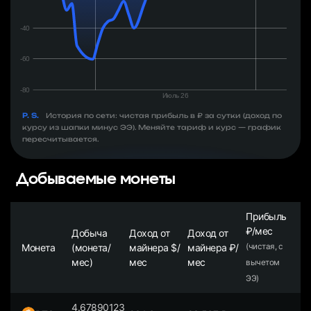
P. S.
История по сети: чистая прибыль в ₽ за сутки (доход по
курсу из шапки минус ЭЭ). Меняйте тариф и курс — график
пересчитывается.
Добываемые монеты
Прибыль
₽/мес
Добыча
Доход от
Доход от
Монета
(монета/
майнера $/
майнера ₽/
(чистая, с
мес)
мес
мес
вычетом
ЭЭ)
4.67890123