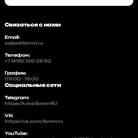
Связаться с нами
Email:
sales@ibmm.ru
Телефон:
+7 (495) 136-28-92
График:
09:00 - 19:00
Социальные сети
Telegram:
https://t.me/ibmmRU
VK:
https://vk.com/ibmmru
YouTube: