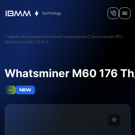
Главная
Инструменты
Майнинг калькулятор
Список монет
BTC
Whatsminer M60 176 Th/s
Whatsminer M60 176 Th
—
NEW