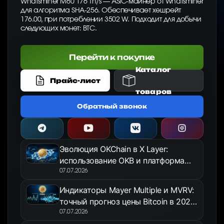
Whatsminer M60 176 Th/s — ASIC-майнер от Whatsminer
для алгоритма SHA-256. Обеспечивает хешрейт
176.00, при потреблении 3502 W. Подходит для добычи
следующих монет: BTC.
Перейти к покупке
Каталог
Прайс-лист
товаров
Обратный звонок
Эволюция OKChain в X Layer:
использование OKB и платформа
OKX Jumpstart в 2026 году
07.07.2026
Индикаторы Mayer Multiple и MVRV:
точный прогноз цены Bitcoin в 2026
году
07.07.2026