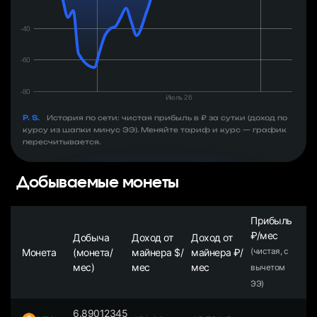
P. S.
История по сети: чистая прибыль в ₽ за сутки (доход по
курсу из шапки минус ЭЭ). Меняйте тариф и курс — график
пересчитывается.
Добываемые монеты
Прибыль
₽/мес
Добыча
Доход от
Доход от
Монета
(монета/
майнера $/
майнера ₽/
(чистая, с
мес)
мес
мес
вычетом
ЭЭ)
6.89012345