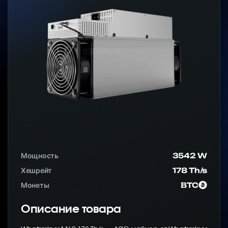
Мощность
3542 W
Хешрейт
178 Th/s
Монеты
BTC
Описание товара