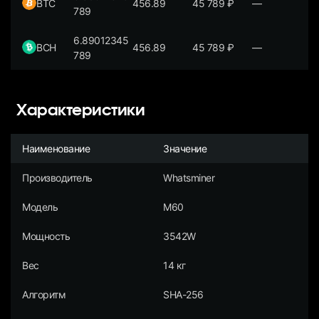
BTC
456.89
45 789
₽
—
789
6.89012345
BCH
456.89
45 789
₽
—
789
Характеристики
Наименование
Значение
Производитель
Whatsminer
Модель
M60
Мощность
3542W
Вес
14 кг
Алгоритм
SHA-256