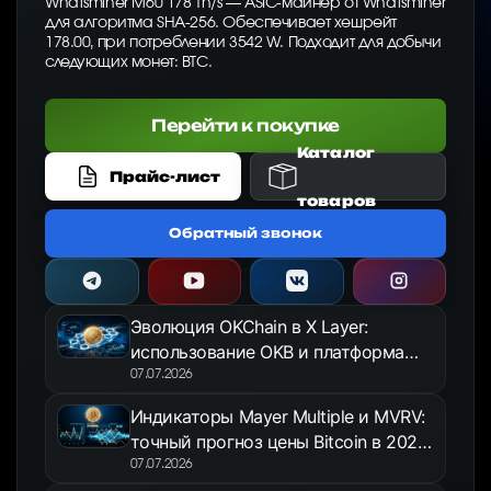
Whatsminer M60 178 Th/s — ASIC-майнер от Whatsminer
для алгоритма SHA-256. Обеспечивает хешрейт
178.00, при потреблении 3542 W. Подходит для добычи
следующих монет: BTC.
Перейти к покупке
Каталог
Прайс-лист
товаров
Обратный звонок
Эволюция OKChain в X Layer:
использование OKB и платформа
OKX Jumpstart в 2026 году
07.07.2026
Индикаторы Mayer Multiple и MVRV:
точный прогноз цены Bitcoin в 2026
году
07.07.2026