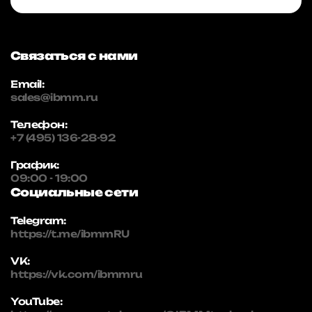
Связаться с нами
Email:
sales@ibmm.ru
Телефон:
+7 (495) 136-28-92
График:
09:00 - 19:00
Социальные сети
Telegram:
https://t.me/ibmmRU
VK:
https://vk.com/ibmmru
YouTube: