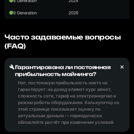
8 Generation
2024
9 Generation
2026
Часто задаваемые вопросы
(FAQ)
Гарантирована ли постоянная
прибыльность майнинга?
Нет, постоянную прибыльность никто не
гарантирует: на доход влияют курс монет,
сложность сети, тариф на электроэнергию и
режим работы оборудования. Калькулятор на
этой странице показывает оценку по
актуальным данным — периодически
обновляйте расчёт при изменении условий.