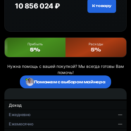
10 856 024 ₽
20
ру
К товару
Прибыль
Расходы
5%
5%
Нужна помощь с вашей покупкой? Мы всегда готовы Вам
помочь!
Поможем с выбором майнера
Доход
—
—