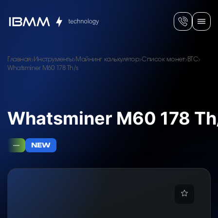
Главная
Инструменты
Майнинг калькулятор
Список монет
BTC
Whatsminer M60 178 Th/s
Whatsminer M60 178 Th
—
NEW