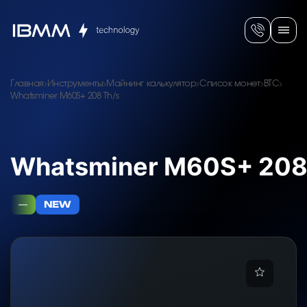
Главная
Инструменты
Майнинг калькулятор
Список монет
BTC
Whatsminer M60S+ 208 Th/s
Whatsminer M60S+ 208
—
NEW