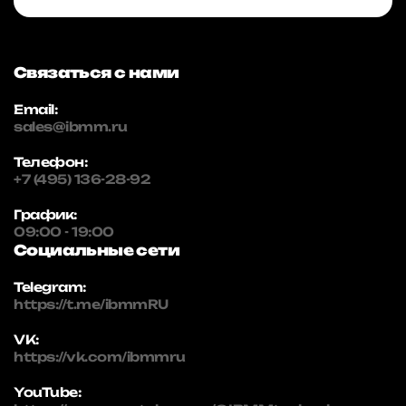
Связаться с нами
Email:
sales@ibmm.ru
Телефон:
+7 (495) 136-28-92
График:
09:00 - 19:00
Социальные сети
Telegram:
https://t.me/ibmmRU
VK:
https://vk.com/ibmmru
YouTube: