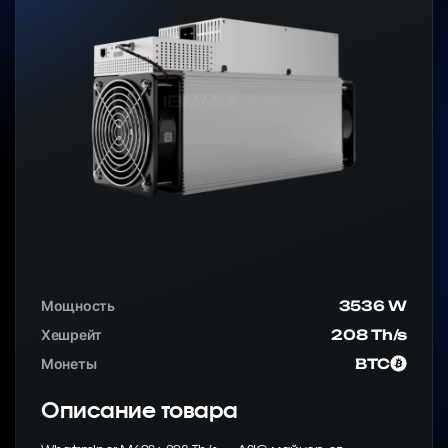
Мощность
3536 W
Хешрейт
208 Th/s
Монеты
BTC
Описание товара