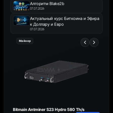
Алгоритм Blake2b
07.07.2026
Актуальный курс Биткоина и Эфира
к Доллару и Евро
07.07.2026
Майнер
Bitmain Antminer S23 Hydro 580 Th/s
HC4