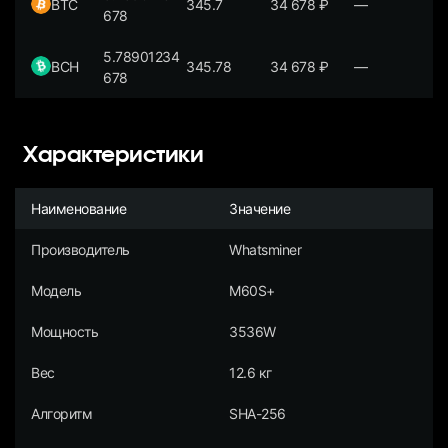
BTC
345.7
34 678
₽
—
678
5.78901234
BCH
345.78
34 678
₽
—
678
Характеристики
Наименование
Значение
Производитель
Whatsminer
Модель
M60S+
Мощность
3536W
Вес
12.6 кг
Алгоритм
SHA-256