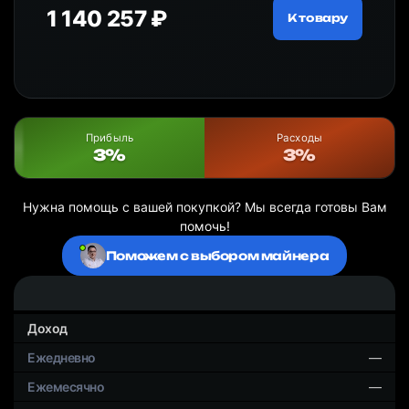
1 140 257 ₽
13
ру
К товару
Прибыль
Расходы
3%
3%
Нужна помощь с вашей покупкой? Мы всегда готовы Вам
помочь!
Поможем с выбором майнера
Доход
—
—