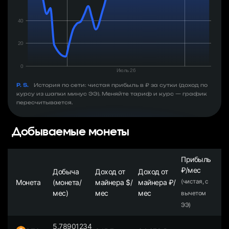
P. S.
История по сети: чистая прибыль в ₽ за сутки (доход по
курсу из шапки минус ЭЭ). Меняйте тариф и курс — график
пересчитывается.
Добываемые монеты
Прибыль
₽/мес
Добыча
Доход от
Доход от
Монета
(монета/
майнера $/
майнера ₽/
(чистая, с
мес)
мес
мес
вычетом
ЭЭ)
5.78901234