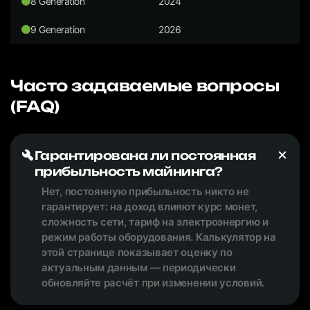
8 Generation
2024
9 Generation
2026
Часто задаваемые вопросы
(FAQ)
Гарантирована ли постоянная
прибыльность майнинга?
Нет, постоянную прибыльность никто не
гарантирует: на доход влияют курс монет,
сложность сети, тариф на электроэнергию и
режим работы оборудования. Калькулятор на
этой странице показывает оценку по
актуальным данным — периодически
обновляйте расчёт при изменении условий.