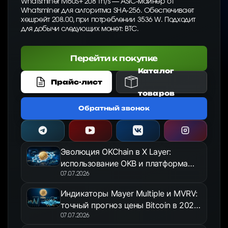
Whatsminer M60S+ 208 Th/s — ASIC-майнер от
Whatsminer для алгоритма SHA-256. Обеспечивает
хешрейт 208.00, при потреблении 3536 W. Подходит
для добычи следующих монет: BTC.
Перейти к покупке
Каталог
Прайс-лист
товаров
Обратный звонок
Эволюция OKChain в X Layer:
использование OKB и платформа
OKX Jumpstart в 2026 году
07.07.2026
Индикаторы Mayer Multiple и MVRV:
точный прогноз цены Bitcoin в 2026
году
07.07.2026