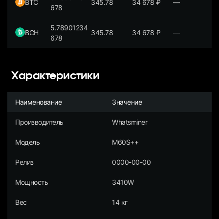
BTC
345.78
34 678
₽
—
678
5.78901234
BCH
345.78
34 678
₽
—
678
Характеристики
Наименование
Значение
Производитель
Whatsminer
Модель
M60S++
Релиз
0000-00-00
Мощность
3410W
Вес
14 кг