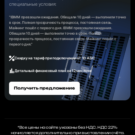
специальные условия:
"IBMM превзошли ожидания. Обещали 10 дней — выполнили точно
в срок. Полная прозрачность процесса, постоянная связь.
Майнинг пошёл с первого дня. IBMM превзошли ожидания.
Обещали 10 дней — выполнили точно в срок. Полная
прозрачность процесса, постоянная связь. Майнинг пошёл с
первого дня."
Скидку на тариф при подключении от 10 ASIC
Детальный финансовый план на 12 месяцев
Получить предложение
*Все цены на сайте указаны без НДС. НДС 22%
начисляется дополнительно при выставлении счёта.