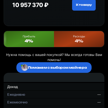
10 957 370 ₽
18
ру
К товару
Прибыль
Расходы
4%
4%
Нужна помощь с вашей покупкой? Мы всегда готовы Вам
помочь!
Поможем с выбором майнера
Доход
—
—