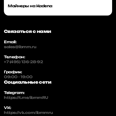
Майнеры на Kadena
Связаться с нами
Email:
sales@ibmm.ru
Телефон:
+7 (495) 136-28-92
График:
09:00 - 19:00
Социальные сети
Telegram:
https://t.me/ibmmRU
VK:
https://vk.com/ibmmru