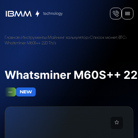
Главная
Инструменты
Майнинг калькулятор
Список монет
BTC
Whatsminer M60S++ 220 Th/s
Whatsminer M60S++ 22
—
NEW