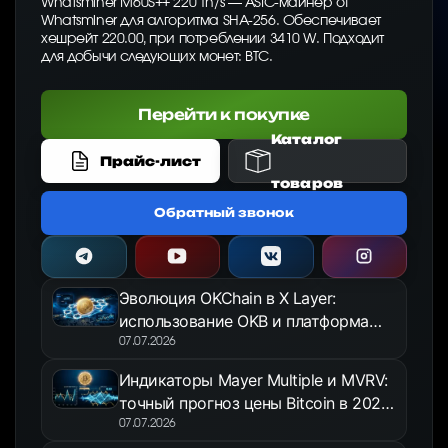
Whatsminer M60S++ 220 Th/s — ASIC-майнер от
Whatsminer для алгоритма SHA-256. Обеспечивает
хешрейт 220.00, при потреблении 3410 W. Подходит
для добычи следующих монет: BTC.
Перейти к покупке
Каталог
Прайс-лист
товаров
Обратный звонок
Эволюция OKChain в X Layer:
использование OKB и платформа
OKX Jumpstart в 2026 году
07.07.2026
Индикаторы Mayer Multiple и MVRV:
точный прогноз цены Bitcoin в 2026
году
07.07.2026