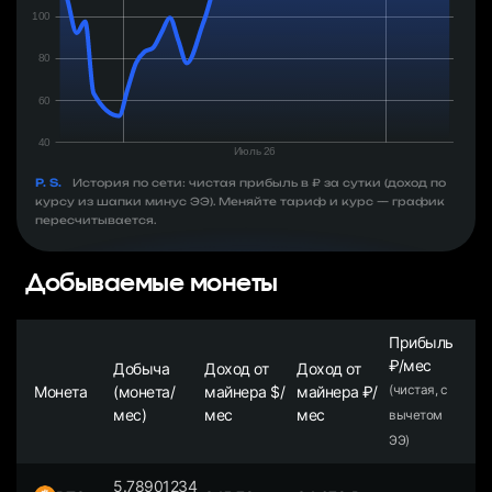
P. S.
История по сети: чистая прибыль в ₽ за сутки (доход по
курсу из шапки минус ЭЭ). Меняйте тариф и курс — график
пересчитывается.
Добываемые монеты
Прибыль
₽/мес
Добыча
Доход от
Доход от
Монета
(монета/
майнера $/
майнера ₽/
(чистая, с
мес)
мес
мес
вычетом
ЭЭ)
5.78901234