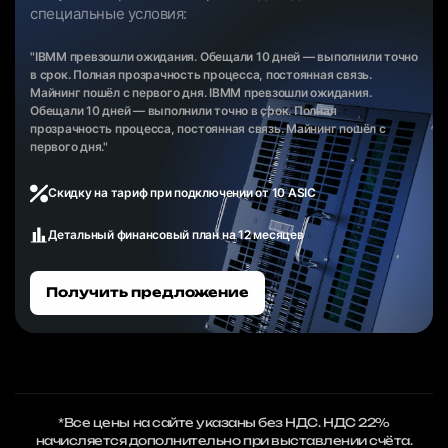
специальные условия:
"IBMM превзошли ожидания. Обещали 10 дней — выполнили точно
в срок. Полная прозрачность процесса, постоянная связь.
Майнинг пошёл с первого дня. IBMM превзошли ожидания.
Обещали 10 дней — выполнили точно в срок. Полная
прозрачность процесса, постоянная связь. Майнинг пошёл с
первого дня."
Скидку на тариф при подключении от 10 ASIC
Детальный финансовый план на 12 месяцев
Получить предложение
*Все цены на сайте указаны без НДС. НДС 22%
начисляется дополнительно при выставлении счёта.