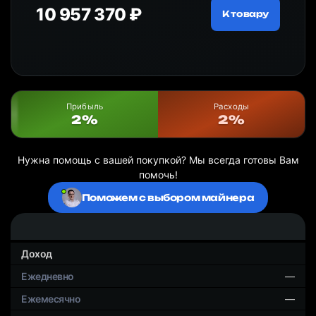
10 957 370 ₽
18
ру
К товару
Прибыль
Расходы
2%
2%
Нужна помощь с вашей покупкой? Мы всегда готовы Вам
помочь!
Поможем с выбором майнера
Доход
—
—