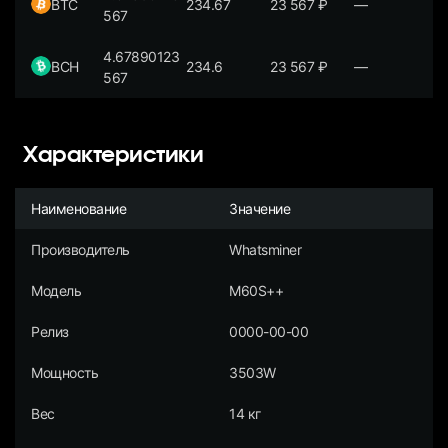
BTC
234.67
23 567
₽
—
567
4.67890123
BCH
234.6
23 567
₽
—
567
Характеристики
Наименование
Значение
Производитель
Whatsminer
Модель
M60S++
Релиз
0000-00-00
Мощность
3503W
Вес
14 кг