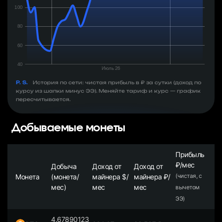
P. S.
История по сети: чистая прибыль в ₽ за сутки (доход по
курсу из шапки минус ЭЭ). Меняйте тариф и курс — график
пересчитывается.
Добываемые монеты
Прибыль
₽/мес
Добыча
Доход от
Доход от
Монета
(монета/
майнера $/
майнера ₽/
(чистая, с
мес)
мес
мес
вычетом
ЭЭ)
4.67890123