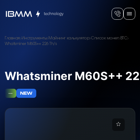
Главная
Инструменты
Майнинг калькулятор
Список монет
BTC
Whatsminer M60S++ 226 Th/s
Whatsminer M60S++ 22
—
NEW