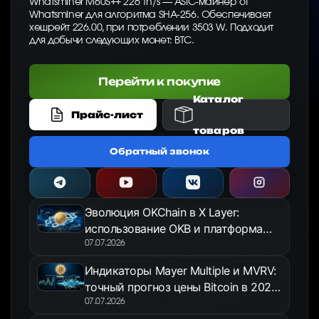
Whatsminer M60S++ 226 Th/s — ASIC-майнер от
Whatsminer для алгоритма SHA-256. Обеспечивает
хешрейт 226.00, при потреблении 3503 W. Подходит
для добычи следующих монет: BTC.
Перейти к покупке
Каталог
Прайс-лист
товаров
Обратный звонок
Эволюция OKChain в X Layer:
использование OKB и платформа
OKX Jumpstart в 2026 году
07.07.2026
Индикаторы Mayer Multiple и MVRV:
точный прогноз цены Bitcoin в 2026
году
07.07.2026