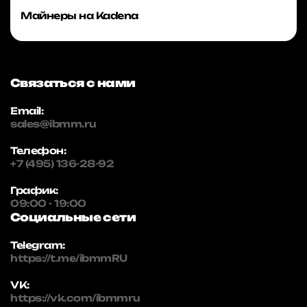
Майнеры на Kadena
Связаться с нами
Email:
sales@ibmm.ru
Телефон:
+7 (495) 136-28-92
График:
09:00 - 19:00
Социальные сети
Telegram:
https://t.me/ibmmRU
VK:
https://vk.com/ibmmru