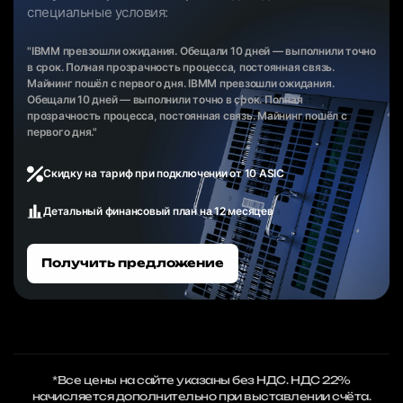
специальные условия:
"IBMM превзошли ожидания. Обещали 10 дней — выполнили точно
в срок. Полная прозрачность процесса, постоянная связь.
Майнинг пошёл с первого дня. IBMM превзошли ожидания.
Обещали 10 дней — выполнили точно в срок. Полная
прозрачность процесса, постоянная связь. Майнинг пошёл с
первого дня."
Скидку на тариф при подключении от 10 ASIC
Детальный финансовый план на 12 месяцев
Получить предложение
*Все цены на сайте указаны без НДС. НДС 22%
начисляется дополнительно при выставлении счёта.