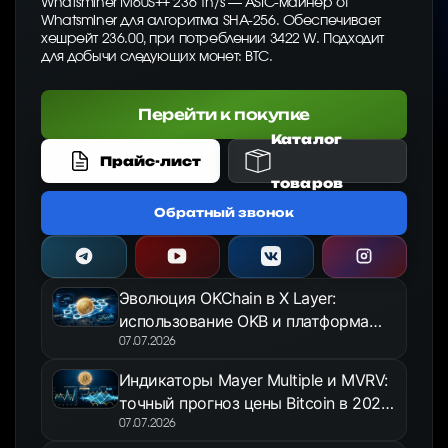
Whatsminer M60S++ 236 Th/s — ASIC-майнер от
Whatsminer для алгоритма SHA-256. Обеспечивает
хешрейт 236.00, при потреблении 3422 W. Подходит
для добычи следующих монет: BTC.
Перейти к покупке
Каталог
Прайс-лист
товаров
Обратный звонок
Эволюция OKChain в X Layer:
использование OKB и платформа
OKX Jumpstart в 2026 году
07.07.2026
Индикаторы Mayer Multiple и MVRV:
точный прогноз цены Bitcoin в 2026
году
07.07.2026