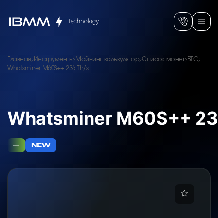
Главная
Инструменты
Майнинг калькулятор
Список монет
BTC
Whatsminer M60S++ 236 Th/s
Whatsminer M60S++ 23
—
NEW