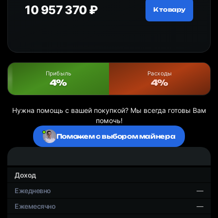
10 957 370 ₽
18
ру
К товару
Прибыль
Расходы
4%
4%
Нужна помощь с вашей покупкой? Мы всегда готовы Вам
помочь!
Поможем с выбором майнера
Доход
—
—