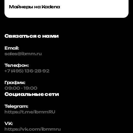
Майнеры на Kadena
Связаться с нами
Email:
sales@ibmm.ru
Телефон:
+7 (495) 136-28-92
График:
09:00 - 19:00
Социальные сети
Telegram:
https://t.me/ibmmRU
VK:
https://vk.com/ibmmru