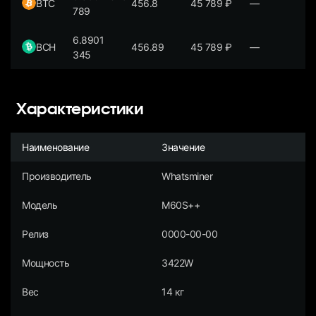
BTC
456.8
45 789
₽
—
789
6.8901
BCH
456.89
45 789
₽
—
345
Характеристики
Наименование
Значение
Производитель
Whatsminer
Модель
M60S++
Релиз
0000-00-00
Мощность
3422W
Вес
14 кг