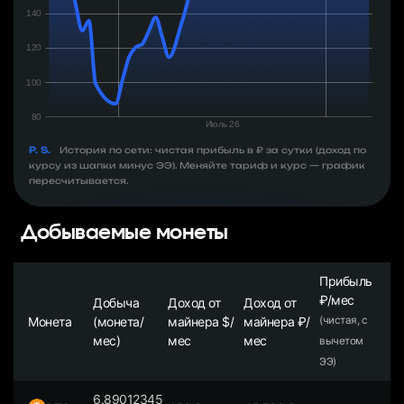
P. S.
История по сети: чистая прибыль в ₽ за сутки (доход по
курсу из шапки минус ЭЭ). Меняйте тариф и курс — график
пересчитывается.
Добываемые монеты
Прибыль
₽/мес
Добыча
Доход от
Доход от
Монета
(монета/
майнера $/
майнера ₽/
(чистая, с
мес)
мес
мес
вычетом
ЭЭ)
6.89012345