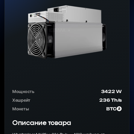
Мощность
3422 W
Хешрейт
236 Th/s
Монеты
BTC
Описание товара