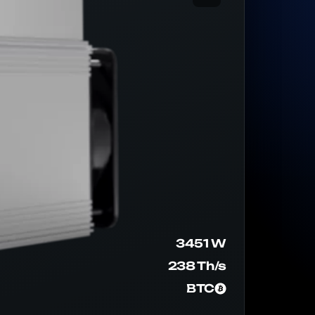
3451 W
238 Th/s
BTC