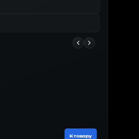
Майнер
185 674 ₽
К товару