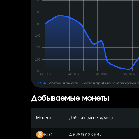
день:
₽
P. S.
История по сети: чистая прибыль в ₽ за сутки
Добываемые монеты
Монета
Добыча (монета/мес)
BTC
4.67890123 567