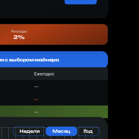
Расходы
2%
м с выбором майнера
Ежегодно
—
—
—
Неделя
Месяц
Год