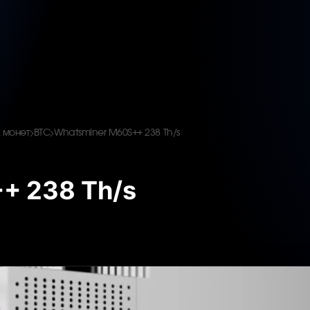
 монет
BTC
Whatsminer M60S++ 238 Th/s
+ 238 Th/s