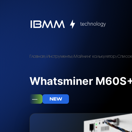
Главная
Инструменты
Майнинг калькулятор
Список
Whatsminer M60S+
—
NEW