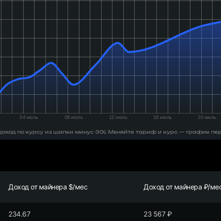
 (доход по курсу из шапки минус ЭЭ). Меняйте тариф и курс — график пе
Доход от майнера $/мес
Доход от майнера ₽/ме
234.67
23 567
₽