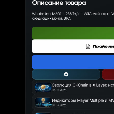
Описание товара
Whatsminer M60S++ 238 Th/s — ASIC-майнер от 
следующих монет: BTC.
Прайс-ли
Эволюция OKChain в X Layer: и
07.07.2026
Индикаторы Mayer Multiple и MV
07.07.2026