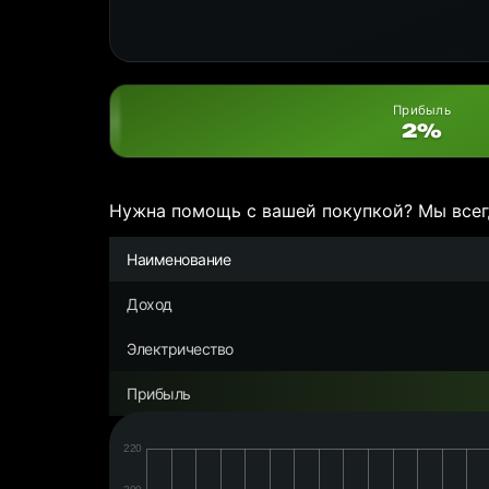
Прибыль
2%
Нужна помощь с вашей покупкой? Мы всег
Наименование
Доход
Электричество
Прибыль
Дата:
Чистая
прибыль/