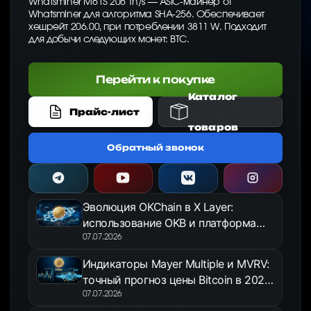
Whatsminer M61S 206 Th/s — ASIC-майнер от
Whatsminer для алгоритма SHA-256. Обеспечивает
хешрейт 206.00, при потреблении 3811 W. Подходит
для добычи следующих монет: BTC.
Перейти к покупке
Каталог
Прайс-лист
товаров
Обратный звонок
Эволюция OKChain в X Layer:
использование OKB и платформа
OKX Jumpstart в 2026 году
07.07.2026
Индикаторы Mayer Multiple и MVRV:
точный прогноз цены Bitcoin в 2026
году
07.07.2026