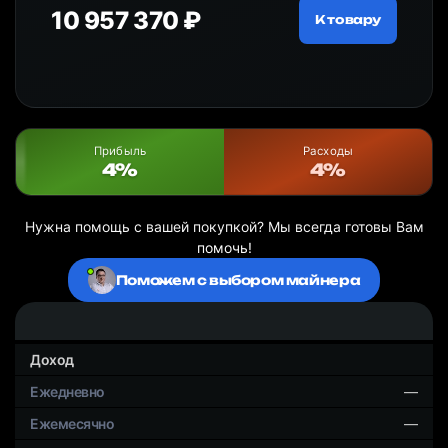
10 957 370 ₽
18
ру
К товару
Прибыль
Расходы
4%
4%
Нужна помощь с вашей покупкой? Мы всегда готовы Вам
помочь!
Поможем с выбором майнера
Доход
—
—