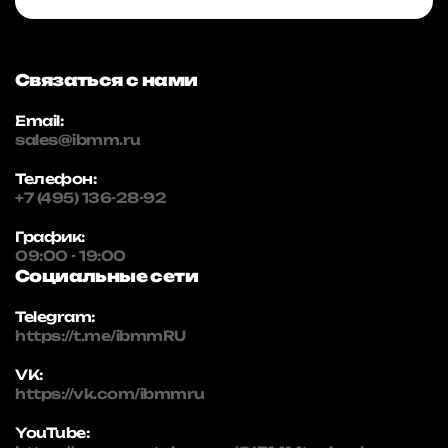
Связаться с нами
Email:
sales@ibmm.ru
Телефон:
+7 (495) 136-28-92
График:
09:00 - 19:00
Социальные сети
Telegram:
https://t.me/ibmmRU
VK:
https://vk.com/ibmmru
YouTube: