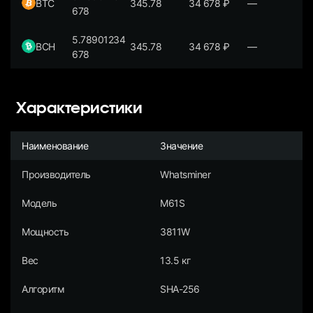
BTC
345.78
34 678
₽
—
678
5.78901234
BCH
345.78
34 678
₽
—
678
Характеристики
Наименование
Значение
Производитель
Whatsminer
Модель
M61S
Мощность
3811W
Вес
13.5 кг
Алгоритм
SHA-256