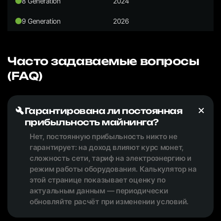
8 Generation
2024
9 Generation
2026
Часто задаваемые вопросы
(FAQ)
Гарантирована ли постоянная
прибыльность майнинга?
Нет, постоянную прибыльность никто не
гарантирует: на доход влияют курс монет,
сложность сети, тариф на электроэнергию и
режим работы оборудования. Калькулятор на
этой странице показывает оценку по
актуальным данным — периодически
обновляйте расчёт при изменении условий.