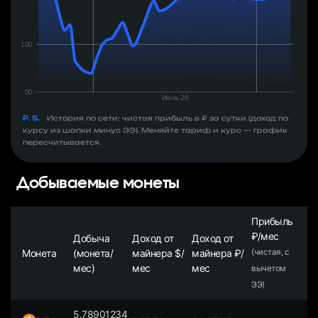
P. S.
История по сети: чистая прибыль в ₽ за сутки (доход по
курсу из шапки минус ЭЭ). Меняйте тариф и курс — график
пересчитывается.
Добываемые монеты
Прибыль
₽/мес
Добыча
Доход от
Доход от
Монета
(монета/
майнера $/
майнера ₽/
(чистая, с
мес)
мес
мес
вычетом
ЭЭ)
5.78901234