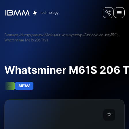
Главная
Инструменты
Майнинг калькулятор
Список монет
BTC
Whatsminer M61S 206 Th/s
Whatsminer M61S 206 T
—
NEW