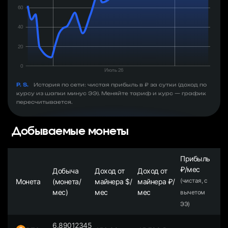
P. S.
История по сети: чистая прибыль в ₽ за сутки (доход по
курсу из шапки минус ЭЭ). Меняйте тариф и курс — график
пересчитывается.
Добываемые монеты
Прибыль
₽/мес
Добыча
Доход от
Доход от
Монета
(монета/
майнера $/
майнера ₽/
(чистая, с
мес)
мес
мес
вычетом
ЭЭ)
6.89012345