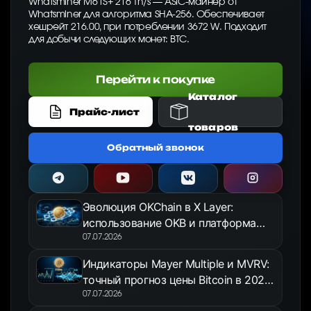
Whatsminer M61S+ 216 Th/s — ASIC-майнер от
Whatsminer для алгоритма SHA-256. Обеспечивает
хешрейт 216.00, при потреблении 3672 W. Подходит
для добычи следующих монет: BTC.
Перейти к покупке
Каталог
Прайс-лист
товаров
Обратный звонок
Эволюция OKChain в X Layer:
использование OKB и платформа
OKX Jumpstart в 2026 году
07.07.2026
Индикаторы Mayer Multiple и MVRV:
точный прогноз цены Bitcoin в 2026
году
07.07.2026