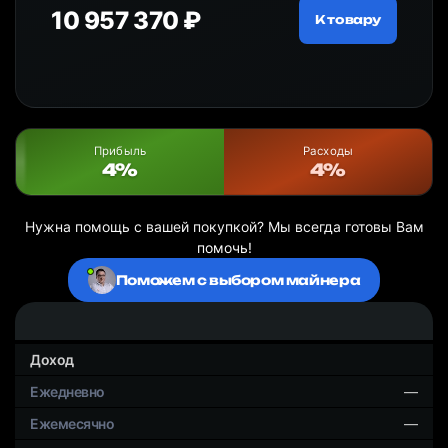
10 957 370 ₽
18
ру
К товару
Прибыль
Расходы
4%
4%
Нужна помощь с вашей покупкой? Мы всегда готовы Вам
помочь!
Поможем с выбором майнера
Доход
—
—