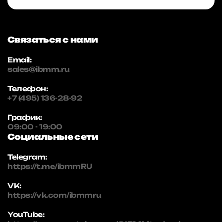
Связаться с нами
Email:
sales@ibmm.ru
Телефон:
+7 (495) 136-28-92
График:
09:00 - 19:00
Социальные сети
Telegram:
https://t.me/ibmmRU
VK:
https://vk.com/ibmmru
YouTube: