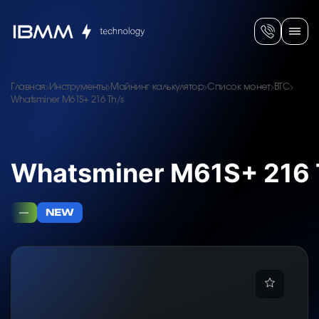
Главная
Инструменты
Майнинг калькулятор
Список монет
BTC
Whatsminer M61S+ 216 Th/s
Whatsminer M61S+ 216 
—
NEW