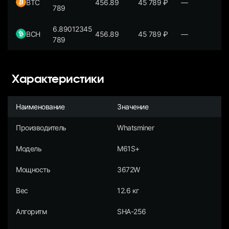
BTC
456.89
45 789
₽
—
789
6.89012345
BCH
456.89
45 789
₽
—
789
Характеристики
Наименование
Значение
Производитель
Whatsminer
Модель
M61S+
Мощность
3672W
Вес
12.6 кг
Алгоритм
SHA-256