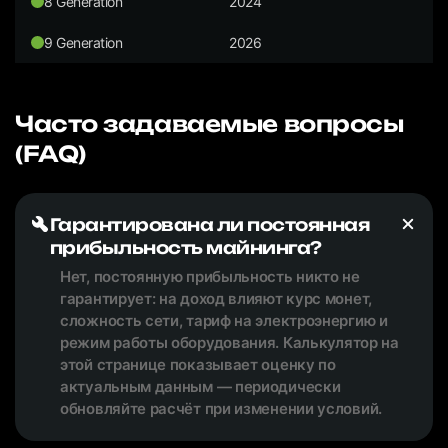
8 Generation
2024
9 Generation
2026
Часто задаваемые вопросы
(FAQ)
Гарантирована ли постоянная
прибыльность майнинга?
Нет, постоянную прибыльность никто не
гарантирует: на доход влияют курс монет,
сложность сети, тариф на электроэнергию и
режим работы оборудования. Калькулятор на
этой странице показывает оценку по
актуальным данным — периодически
обновляйте расчёт при изменении условий.