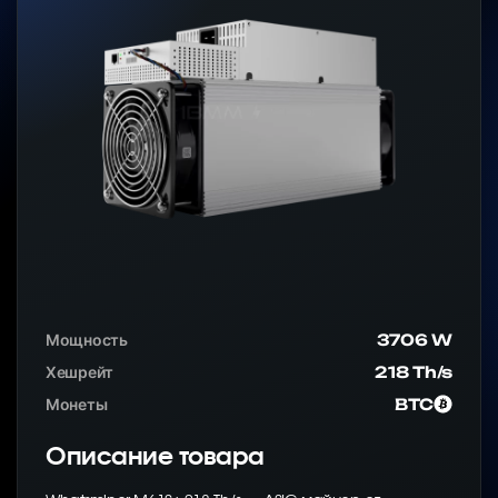
Мощность
3706 W
Хешрейт
218 Th/s
Монеты
BTC
Описание товара