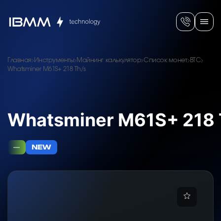
Главная
Инструменты
Майнинг калькулятор
Список монет
BTC
Whatsminer M61S+ 218 Th/s
Whatsminer M61S+ 218 
—
NEW