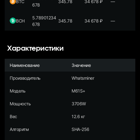
BTC
345.78
34 678
₽
—
678
5.78901234
BCH
345.78
34 678
₽
—
678
Характеристики
Наименование
Значение
Производитель
Whatsminer
Модель
M61S+
Мощность
3706W
Вес
12.6 кг
Алгоритм
SHA-256