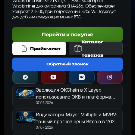
Whatsminer M61S+ 218 Th/s — ASIC-майнер от
Whatsminer для алгоритма SHA-256. Обеспечивает
хешрейт 218.00, при потреблении 3706 W. Подходит
для добычи следующих монет: BTC.
Перейти к покупке
Каталог
Прайс-лист
товаров
Обратный звонок
Эволюция OKChain в X Layer:
использование OKB и платформа
OKX Jumpstart в 2026 году
07.07.2026
Индикаторы Mayer Multiple и MVRV:
точный прогноз цены Bitcoin в 2026
году
07.07.2026