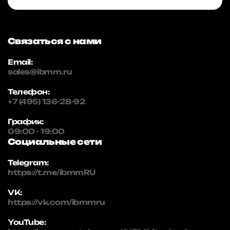
Связаться с нами
Email:
sales@ibmm.ru
Телефон:
+7 (495) 136-28-92
График:
09:00 - 19:00
Социальные сети
Telegram:
https://t.me/ibmmRU
VK:
https://vk.com/ibmmru
YouTube: