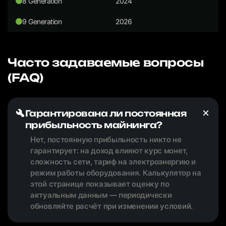
8 Generation
2024
9 Generation
2026
Часто задаваемые вопросы
(FAQ)
Гарантирована ли постоянная
прибыльность майнинга?
Нет, постоянную прибыльность никто не
гарантирует: на доход влияют курс монет,
сложность сети, тариф на электроэнергию и
режим работы оборудования. Калькулятор на
этой странице показывает оценку по
актуальным данным — периодически
обновляйте расчёт при изменении условий.