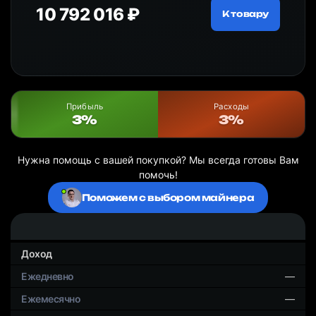
10 792 016 ₽
18
ру
К товару
Прибыль
Расходы
3%
3%
Нужна помощь с вашей покупкой? Мы всегда готовы Вам
помочь!
Поможем с выбором майнера
Доход
—
—