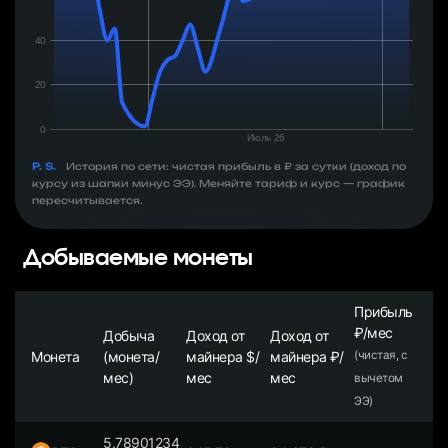
P. S.
История по сети: чистая прибыль в ₽ за сутки (доход по
курсу из шапки минус ЭЭ). Меняйте тариф и курс — график
пересчитывается.
Добываемые монеты
Прибыль
₽/мес
Добыча
Доход от
Доход от
Монета
(монета/
майнера $/
майнера ₽/
(чистая, с
мес)
мес
мес
вычетом
ЭЭ)
5.78901234