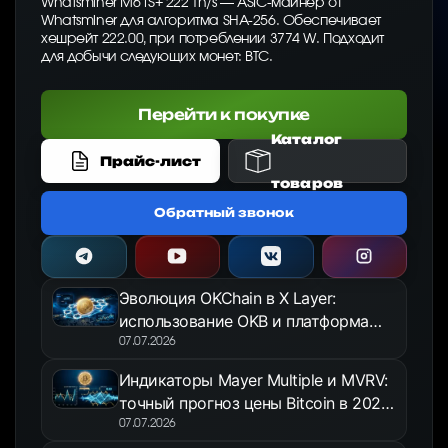
Whatsminer M61S+ 222 Th/s — ASIC-майнер от
Whatsminer для алгоритма SHA-256. Обеспечивает
хешрейт 222.00, при потреблении 3774 W. Подходит
для добычи следующих монет: BTC.
Перейти к покупке
Каталог
Прайс-лист
товаров
Обратный звонок
Эволюция OKChain в X Layer:
использование OKB и платформа
OKX Jumpstart в 2026 году
07.07.2026
Индикаторы Mayer Multiple и MVRV:
точный прогноз цены Bitcoin в 2026
году
07.07.2026