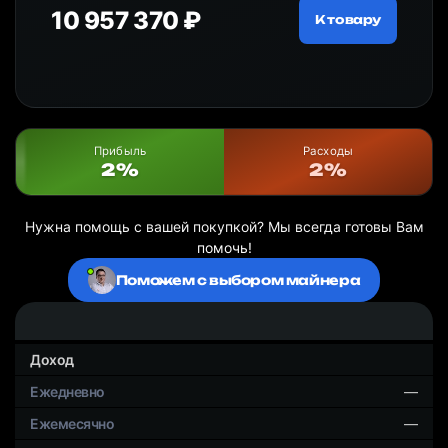
10 957 370 ₽
18
ру
К товару
Прибыль
Расходы
2%
2%
Нужна помощь с вашей покупкой? Мы всегда готовы Вам
помочь!
Поможем с выбором майнера
Доход
—
—