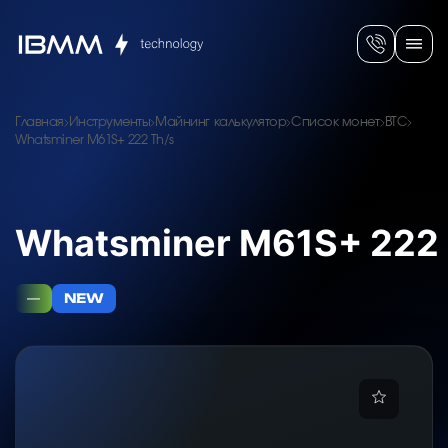
Главная
Инструменты
Майнинг калькулятор
Список монет
BTC
Whatsminer M61S+ 222 Th/s
Whatsminer M61S+ 222 
—
NEW