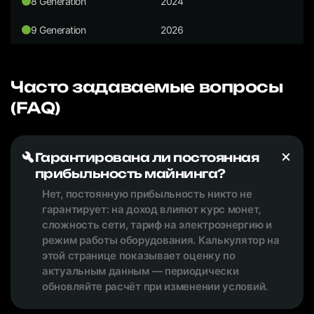
8 Generation
2024
9 Generation
2026
Часто задаваемые вопросы
(FAQ)
Гарантирована ли постоянная
прибыльность майнинга?
Нет, постоянную прибыльность никто не
гарантирует: на доход влияют курс монет,
сложность сети, тариф на электроэнергию и
режим работы оборудования. Калькулятор на
этой странице показывает оценку по
актуальным данным — периодически
обновляйте расчёт при изменении условий.