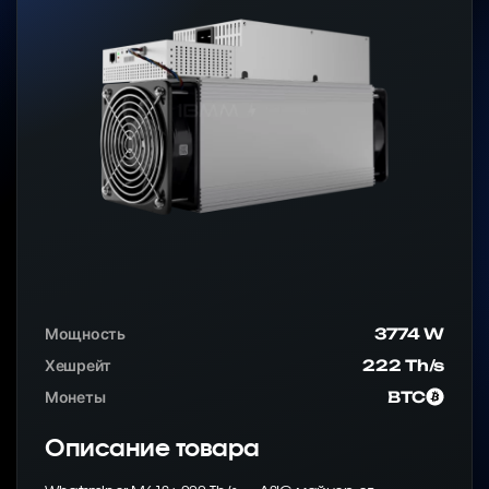
Мощность
3774 W
Хешрейт
222 Th/s
Монеты
BTC
Описание товара