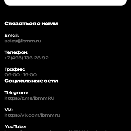
Связаться с нами
Email:
sales@ibmm.ru
Телефон:
+7 (495) 136-28-92
График:
09:00 - 19:00
Социальные сети
Telegram:
https://t.me/ibmmRU
VK:
https://vk.com/ibmmru
YouTube: