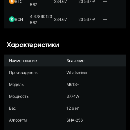
BTC
234.67
23 567
₽
—
567
4.67890123
BCH
234.67
23 567
₽
—
567
Характеристики
Наименование
Значение
Производитель
Whatsminer
Модель
M61S+
Мощность
3774W
Вес
12.6 кг
Алгоритм
SHA-256