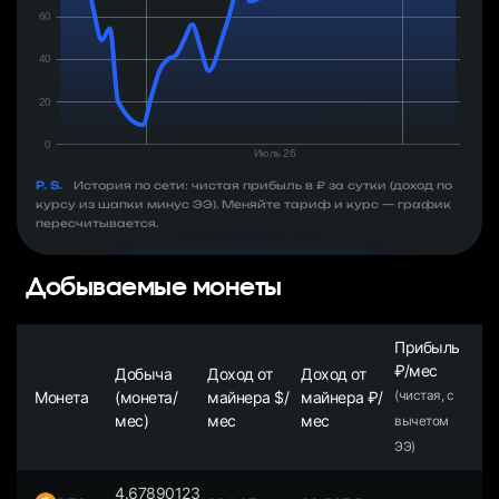
P. S.
История по сети: чистая прибыль в ₽ за сутки (доход по
курсу из шапки минус ЭЭ). Меняйте тариф и курс — график
пересчитывается.
Добываемые монеты
Прибыль
₽/мес
Добыча
Доход от
Доход от
Монета
(монета/
майнера $/
майнера ₽/
(чистая, с
мес)
мес
мес
вычетом
ЭЭ)
4.67890123