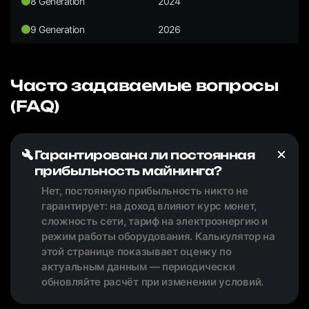
8 Generation
2024
9 Generation
2026
Часто задаваемые вопросы
(FAQ)
Гарантирована ли постоянная
прибыльность майнинга?
Нет, постоянную прибыльность никто не
гарантирует: на доход влияют курс монет,
сложность сети, тариф на электроэнергию и
режим работы оборудования. Калькулятор на
этой странице показывает оценку по
актуальным данным — периодически
обновляйте расчёт при изменении условий.