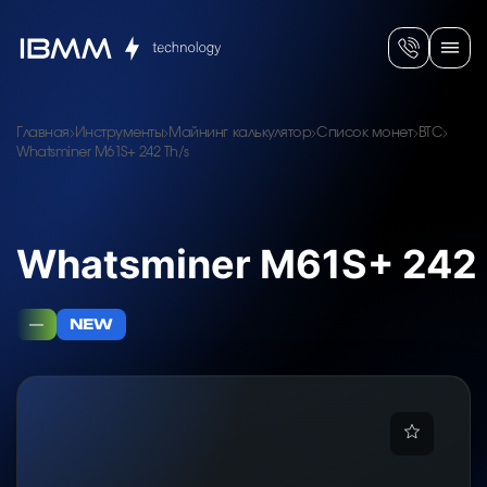
Главная
Инструменты
Майнинг калькулятор
Список монет
BTC
Whatsminer M61S+ 242 Th/s
Whatsminer M61S+ 242 
—
NEW