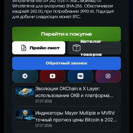
Whatsminer M61S+ 242 Th/s — ASIC-майнер от
Whatsminer для алгоритма SHA-256. Обеспечивает
хешрейт 242.00, при потреблении 3993 W. Подходит
для добычи следующих монет: BTC.
Перейти к покупке
Каталог
Прайс-лист
товаров
Обратный звонок
Эволюция OKChain в X Layer:
использование OKB и платформа
OKX Jumpstart в 2026 году
07.07.2026
Индикаторы Mayer Multiple и MVRV:
точный прогноз цены Bitcoin в 2026
году
07.07.2026