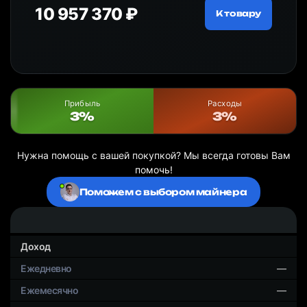
10 957 370 ₽
18
ру
К товару
Прибыль
Расходы
3%
3%
Нужна помощь с вашей покупкой? Мы всегда готовы Вам
помочь!
Поможем с выбором майнера
Доход
—
—