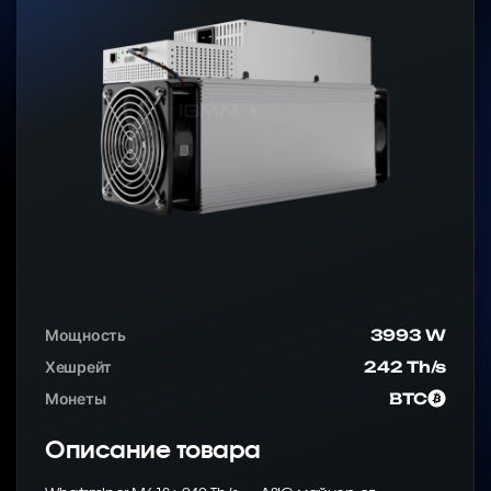
Мощность
3993 W
Хешрейт
242 Th/s
Монеты
BTC
Описание товара