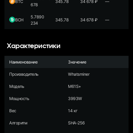
BTC
345.78
34 678
₽
—
678
5.7890
BCH
345.78
34 678
₽
—
234
Характеристики
Наименование
Значение
Производитель
Whatsminer
Модель
M61S+
Мощность
3993W
Вес
14 кг
Алгоритм
SHA-256