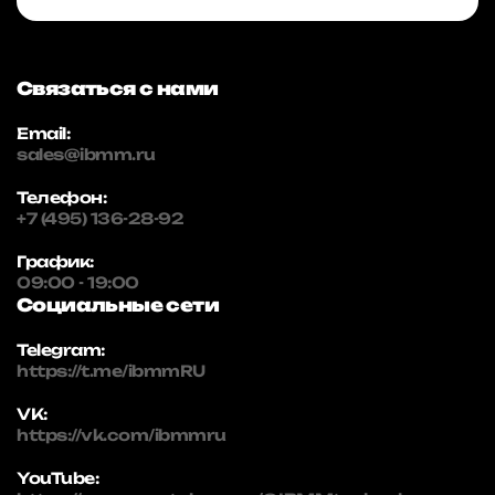
Связаться с нами
Email:
sales@ibmm.ru
Телефон:
+7 (495) 136-28-92
График:
09:00 - 19:00
Социальные сети
Telegram:
https://t.me/ibmmRU
VK:
https://vk.com/ibmmru
YouTube: