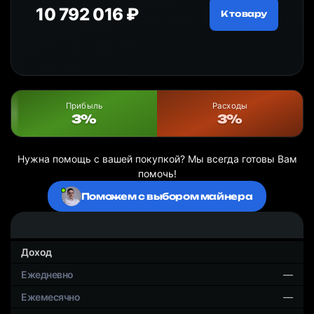
10 792 016 ₽
18
ру
К товару
Прибыль
Расходы
3%
3%
Нужна помощь с вашей покупкой? Мы всегда готовы Вам
помочь!
Поможем с выбором майнера
Доход
—
—