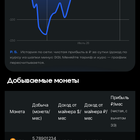
P. S.
История по сети: чистая прибыль в ₽ за сутки (доход по
курсу из шапки минус ЭЭ). Меняйте тариф и курс — график
пересчитывается.
Добываемые монеты
Прибыль
₽/мес
Добыча
Доход от
Доход от
Монета
(монета/
майнера $/
майнера ₽/
(чистая, с
мес)
мес
мес
вычетом
ЭЭ)
5.78901234