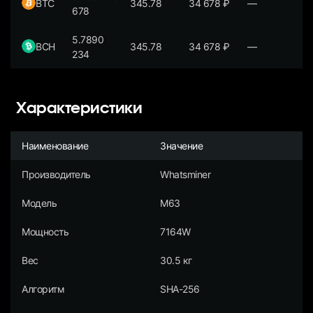
BTC
345.78
34 678
₽
—
678
5.7890
BCH
345.78
34 678
₽
—
234
Характеристики
Наименование
Значение
Производитель
Whatsminer
Модель
M63
Мощность
7164W
Вес
30.5 кг
Алгоритм
SHA-256