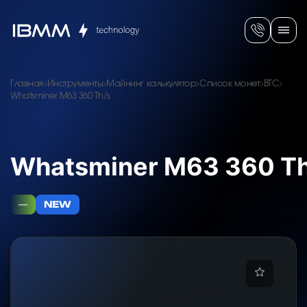
Главная
Инструменты
Майнинг калькулятор
Список монет
BTC
Whatsminer M63 360 Th/s
Whatsminer M63 360 Th
—
NEW