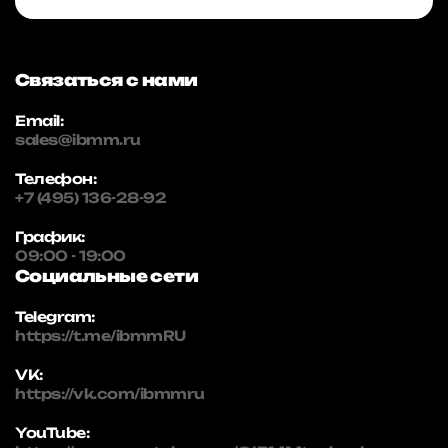
Связаться с нами
Email:
sales@ibmm.ru
Телефон:
+7 (495) 136-28-92
График:
09:00 - 19:00
Социальные сети
Telegram:
https://t.me/ibmmRU
VK:
https://vk.com/ibmmru
YouTube: