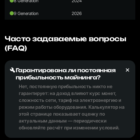
8 Generation
2024
9 Generation
2026
Часто задаваемые вопросы
(FAQ)
Гарантирована ли постоянная
прибыльность майнинга?
Нет, постоянную прибыльность никто не
гарантирует: на доход влияют курс монет,
сложность сети, тариф на электроэнергию и
режим работы оборудования. Калькулятор на
этой странице показывает оценку по
актуальным данным — периодически
обновляйте расчёт при изменении условий.