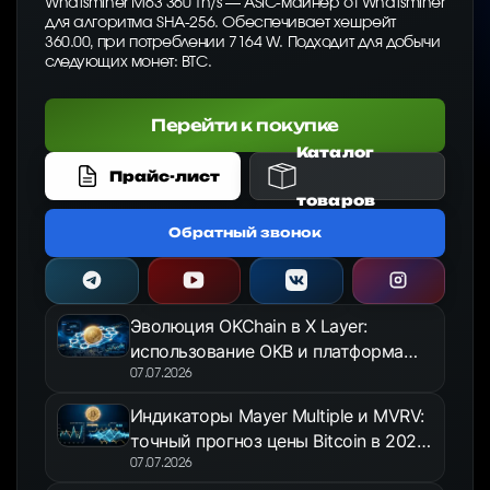
Whatsminer M63 360 Th/s — ASIC-майнер от Whatsminer
для алгоритма SHA-256. Обеспечивает хешрейт
360.00, при потреблении 7164 W. Подходит для добычи
следующих монет: BTC.
Перейти к покупке
Каталог
Прайс-лист
товаров
Обратный звонок
Эволюция OKChain в X Layer:
использование OKB и платформа
OKX Jumpstart в 2026 году
07.07.2026
Индикаторы Mayer Multiple и MVRV:
точный прогноз цены Bitcoin в 2026
году
07.07.2026