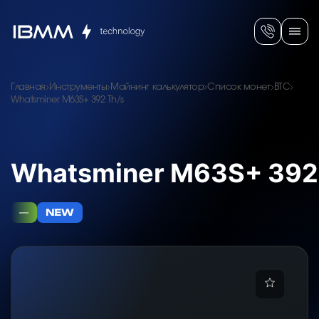
Главная
Инструменты
Майнинг калькулятор
Список монет
BTC
Whatsminer M63S+ 392 Th/s
Whatsminer M63S+ 392
—
NEW