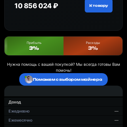
10 856 024 ₽
18
ру
К товару
Прибыль
Расходы
3%
3%
Нужна помощь с вашей покупкой? Мы всегда готовы Вам
помочь!
Поможем с выбором майнера
Доход
—
—