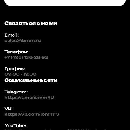
Связаться с нами
Email:
sales@ibmm.ru
Телефон:
+7 (495) 136-28-92
График:
09:00 - 19:00
Социальные сети
Telegram:
https://t.me/ibmmRU
VK:
https://vk.com/ibmmru
YouTube: