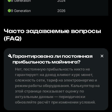
8 Generation
2024
9 Generation
2026
Часто задаваемые вопросы
(FAQ)
Гарантирована ли постоянная
прибыльность майнинга?
Нет, постоянную прибыльность никто не
гарантирует: на доход влияют курс монет,
сложность сети, тариф на электроэнергию и
режим работы оборудования. Калькулятор на
этой странице показывает оценку по
актуальным данным — периодически
обновляйте расчёт при изменении условий.