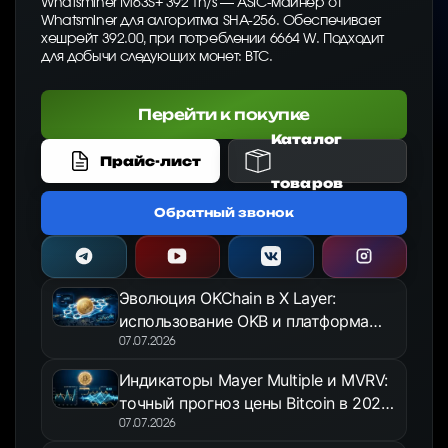
Whatsminer M63S+ 392 Th/s — ASIC-майнер от
Whatsminer для алгоритма SHA-256. Обеспечивает
хешрейт 392.00, при потреблении 6664 W. Подходит
для добычи следующих монет: BTC.
Перейти к покупке
Каталог
Прайс-лист
товаров
Обратный звонок
Эволюция OKChain в X Layer:
использование OKB и платформа
OKX Jumpstart в 2026 году
07.07.2026
Индикаторы Mayer Multiple и MVRV:
точный прогноз цены Bitcoin в 2026
году
07.07.2026