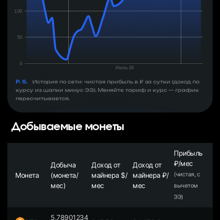
P. S.
История по сети: чистая прибыль в ₽ за сутки (доход по
курсу из шапки минус ЭЭ). Меняйте тариф и курс — график
пересчитывается.
Добываемые монеты
Прибыль
₽/мес
Добыча
Доход от
Доход от
Монета
(монета/
майнера $/
майнера ₽/
(чистая, с
мес)
мес
мес
вычетом
ЭЭ)
5.78901234