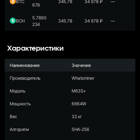
BTC
345.78
34 678
₽
—
678
5.7890
BCH
345.78
34 678
₽
—
234
Характеристики
Наименование
Значение
Производитель
Whatsminer
Модель
M63S+
Мощность
6664W
Вес
32 кг
Алгоритм
SHA-256