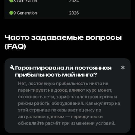
8 Generation
2024
9 Generation
2026
Часто задаваемые вопросы
(FAQ)
Гарантирована ли постоянная
прибыльность майнинга?
Нет, постоянную прибыльность никто не
гарантирует: на доход влияют курс монет,
сложность сети, тариф на электроэнергию и
режим работы оборудования. Калькулятор на
этой странице показывает оценку по
актуальным данным — периодически
обновляйте расчёт при изменении условий.