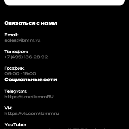
Связаться с нами
Email:
sales@ibmm.ru
Телефон:
+7 (495) 136-28-92
График:
09:00 - 19:00
Социальные сети
Telegram:
https://t.me/ibmmRU
VK:
https://vk.com/ibmmru
YouTube: