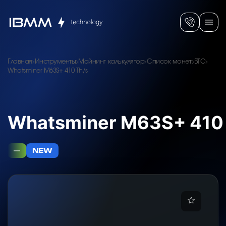
Главная
Инструменты
Майнинг калькулятор
Список монет
BTC
Whatsminer M63S+ 410 Th/s
Whatsminer M63S+ 410
—
NEW