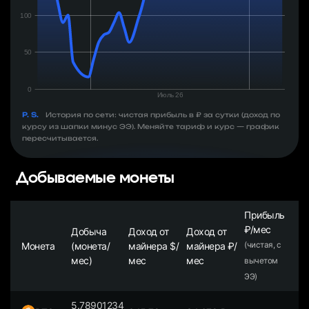
P. S.
История по сети: чистая прибыль в ₽ за сутки (доход по
курсу из шапки минус ЭЭ). Меняйте тариф и курс — график
пересчитывается.
Добываемые монеты
Прибыль
₽/мес
Добыча
Доход от
Доход от
Монета
(монета/
майнера $/
майнера ₽/
(чистая, с
мес)
мес
мес
вычетом
ЭЭ)
5.78901234