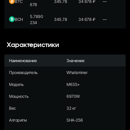
BTC
345.78
34 678
₽
—
678
5.7890
BCH
345.78
34 678
₽
—
234
Характеристики
Наименование
Значение
Производитель
Whatsminer
Модель
M63S+
Мощность
6970W
Вес
32 кг
Алгоритм
SHA-256