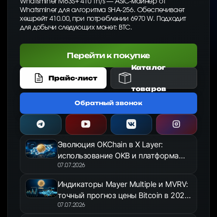
Whatsminer M63S+ 410 Th/s — ASIC-майнер от
Whatsminer для алгоритма SHA-256. Обеспечивает
хешрейт 410.00, при потреблении 6970 W. Подходит
для добычи следующих монет: BTC.
Перейти к покупке
Каталог
Прайс-лист
товаров
Обратный звонок
Эволюция OKChain в X Layer:
использование OKB и платформа
OKX Jumpstart в 2026 году
07.07.2026
Индикаторы Mayer Multiple и MVRV:
точный прогноз цены Bitcoin в 2026
году
07.07.2026