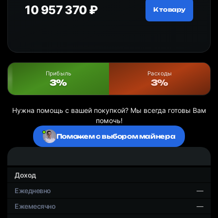
10 957 370 ₽
18
ру
К товару
Прибыль
Расходы
3%
3%
Нужна помощь с вашей покупкой? Мы всегда готовы Вам
помочь!
Поможем с выбором майнера
Доход
—
—