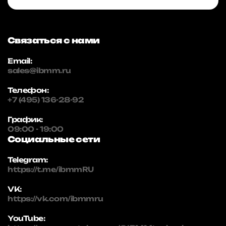
Связаться с нами
Email:
sales@ibmm.ru
Телефон:
+7 (495) 136-28-92
График:
09:00 - 19:00
Социальные сети
Telegram:
https://t.me/ibmmRU
VK:
https://vk.com/ibmmru
YouTube: