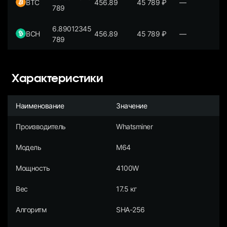
BTC
456.89
45 789
₽
—
789
6.89012345
BCH
456.89
45 789
₽
—
789
Характеристики
Наименование
Значение
Производитель
Whatsminer
Модель
M64
Мощность
4100W
Вес
17.5 кг
Алгоритм
SHA-256