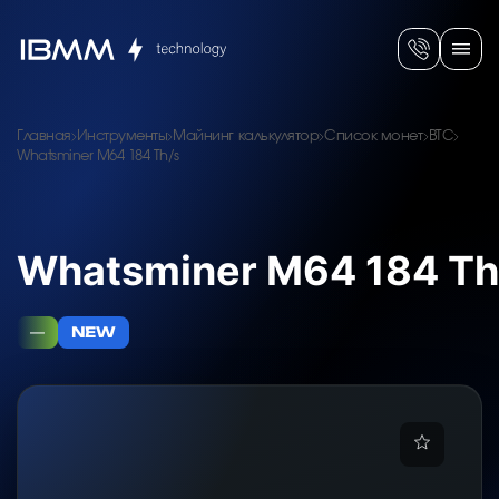
Главная
Инструменты
Майнинг калькулятор
Список монет
BTC
Whatsminer M64 184 Th/s
Whatsminer M64 184 Th
—
NEW