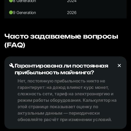
8 Generation
2024
9 Generation
2026
Часто задаваемые вопросы
(FAQ)
Гарантирована ли постоянная
прибыльность майнинга?
Нет, постоянную прибыльность никто не
гарантирует: на доход влияют курс монет,
сложность сети, тариф на электроэнергию и
режим работы оборудования. Калькулятор на
этой странице показывает оценку по
актуальным данным — периодически
обновляйте расчёт при изменении условий.