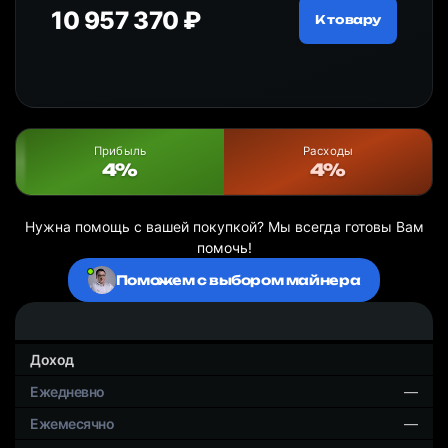
10 957 370 ₽
18
ру
К товару
Прибыль
Расходы
4%
4%
Нужна помощь с вашей покупкой? Мы всегда готовы Вам
помочь!
Поможем с выбором майнера
Доход
—
—