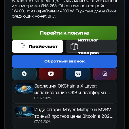
Whatsminer M64 184 Th/s — ASIC-майнер от Whatsminer
для алгоритма SHA-256. Обеспечивает хешрейт
184.00, при потреблении 4100 W. Подходит для добычи
следующих монет: BTC.
Перейти к покупке
Каталог
Прайс-лист
товаров
Обратный звонок
Эволюция OKChain в X Layer:
использование OKB и платформа
OKX Jumpstart в 2026 году
07.07.2026
Индикаторы Mayer Multiple и MVRV:
точный прогноз цены Bitcoin в 2026
году
07.07.2026