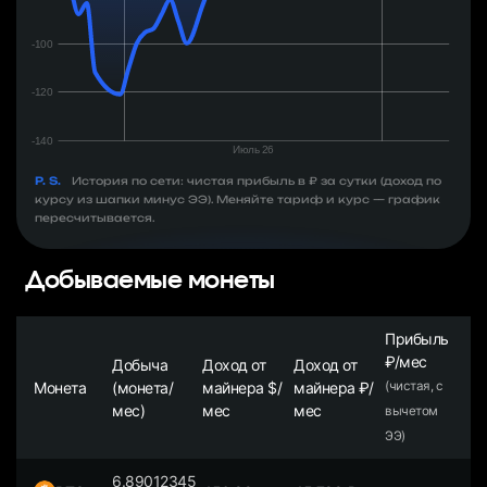
P. S.
История по сети: чистая прибыль в ₽ за сутки (доход по
курсу из шапки минус ЭЭ). Меняйте тариф и курс — график
пересчитывается.
Добываемые монеты
Прибыль
₽/мес
Добыча
Доход от
Доход от
Монета
(монета/
майнера $/
майнера ₽/
(чистая, с
мес)
мес
мес
вычетом
ЭЭ)
6.89012345