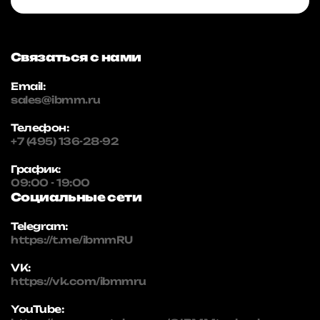
Связаться с нами
Email:
sales@ibmm.ru
Телефон:
+7 (495) 136-28-92
График:
09:00 - 19:00
Социальные сети
Telegram:
https://t.me/ibmmRU
VK:
https://vk.com/ibmmru
YouTube: