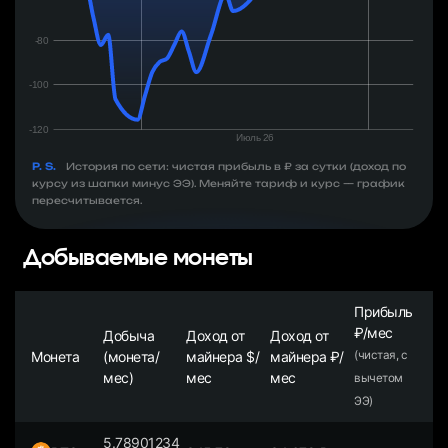
P. S.
История по сети: чистая прибыль в ₽ за сутки (доход по
курсу из шапки минус ЭЭ). Меняйте тариф и курс — график
пересчитывается.
Добываемые монеты
Прибыль
₽/мес
Добыча
Доход от
Доход от
Монета
(монета/
майнера $/
майнера ₽/
(чистая, с
мес)
мес
мес
вычетом
ЭЭ)
5.78901234