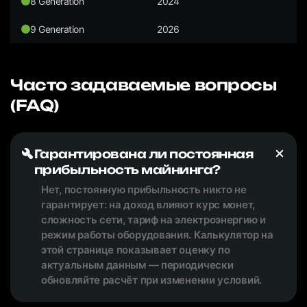
8 Generation
2024
9 Generation
2026
Часто задаваемые вопросы
(FAQ)
Гарантирована ли постоянная
прибыльность майнинга?
Нет, постоянную прибыльность никто не
гарантирует: на доход влияют курс монет,
сложность сети, тариф на электроэнергию и
режим работы оборудования. Калькулятор на
этой странице показывает оценку по
актуальным данным — периодически
обновляйте расчёт при изменении условий.