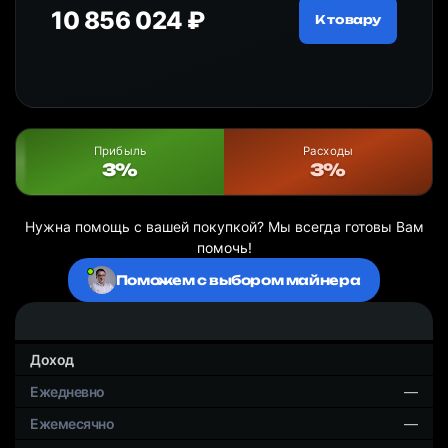
10 856 024 ₽
18
ру
К товару
Прибыль
Расходы
3%
3%
Нужна помощь с вашей покупкой? Мы всегда готовы Вам
помочь!
Поможем с выбором майнера
Доход
—
—