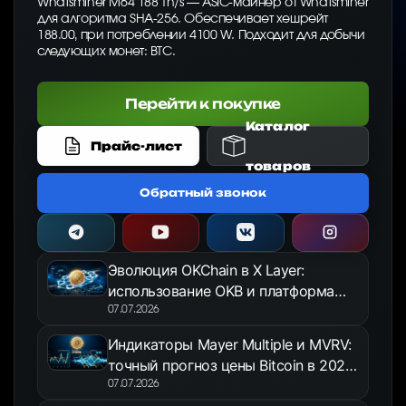
Whatsminer M64 188 Th/s — ASIC-майнер от Whatsminer
для алгоритма SHA-256. Обеспечивает хешрейт
188.00, при потреблении 4100 W. Подходит для добычи
следующих монет: BTC.
Перейти к покупке
Каталог
Прайс-лист
товаров
Обратный звонок
Эволюция OKChain в X Layer:
использование OKB и платформа
OKX Jumpstart в 2026 году
07.07.2026
Индикаторы Mayer Multiple и MVRV:
точный прогноз цены Bitcoin в 2026
году
07.07.2026