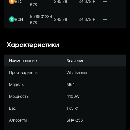
BTC
345.78
34 678
₽
—
678
5.78901234
BCH
345.78
34 678
₽
—
678
Характеристики
Наименование
Значение
Производитель
Whatsminer
Модель
M64
Мощность
4100W
Вес
17.5 кг
Алгоритм
SHA-256