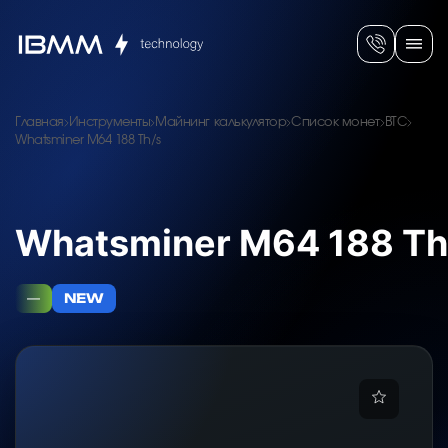
Главная
Инструменты
Майнинг калькулятор
Список монет
BTC
Whatsminer M64 188 Th/s
Whatsminer M64 188 Th
—
NEW