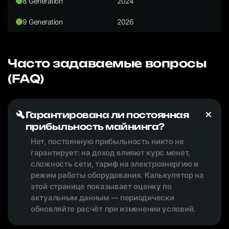
8 Generation
2024
9 Generation
2026
Часто задаваемые вопросы
(FAQ)
Гарантирована ли постоянная
прибыльность майнинга?
Нет, постоянную прибыльность никто не
гарантирует: на доход влияют курс монет,
сложность сети, тариф на электроэнергию и
режим работы оборудования. Калькулятор на
этой странице показывает оценку по
актуальным данным — периодически
обновляйте расчёт при изменении условий.