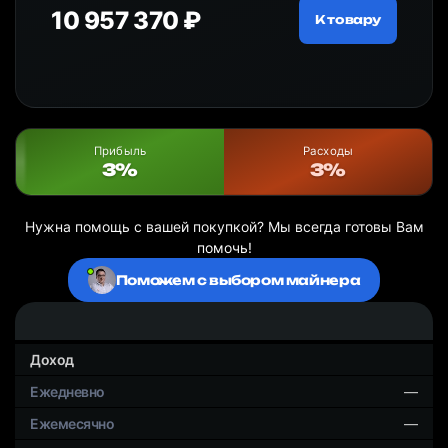
10 957 370 ₽
18
ру
К товару
Прибыль
Расходы
3%
3%
Нужна помощь с вашей покупкой? Мы всегда готовы Вам
помочь!
Поможем с выбором майнера
Доход
—
—