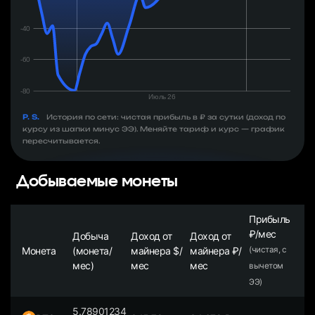
P. S.
История по сети: чистая прибыль в ₽ за сутки (доход по
курсу из шапки минус ЭЭ). Меняйте тариф и курс — график
пересчитывается.
Добываемые монеты
Прибыль
₽/мес
Добыча
Доход от
Доход от
Монета
(монета/
майнера $/
майнера ₽/
(чистая, с
мес)
мес
мес
вычетом
ЭЭ)
5.78901234