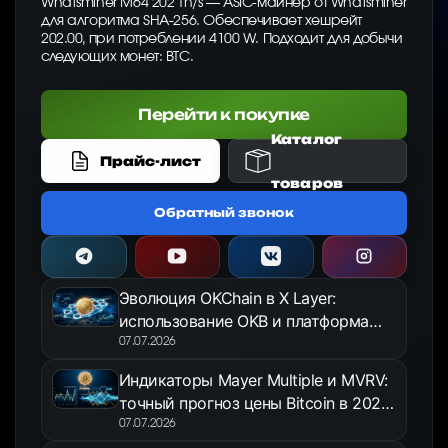
Whatsminer M64 202 Th/s — ASIC-майнер от Whatsminer
для алгоритма SHA-256. Обеспечивает хешрейт
202.00, при потреблении 4100 W. Подходит для добычи
следующих монет: BTC.
Перейти к покупке
Каталог
Прайс-лист
товаров
Обратный звонок
Эволюция OKChain в X Layer:
использование OKB и платформа
OKX Jumpstart в 2026 году
07.07.2026
Индикаторы Mayer Multiple и MVRV:
точный прогноз цены Bitcoin в 2026
году
07.07.2026