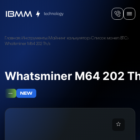
Главная
Инструменты
Майнинг калькулятор
Список монет
BTC
Whatsminer M64 202 Th/s
Whatsminer M64 202 Th
—
NEW