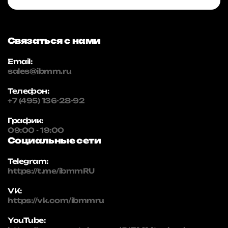
Связаться с нами
Email:
sales@ibmm.ru
Телефон:
+7 (495) 136-28-92
График:
09:00 - 19:00
Социальные сети
Telegram:
https://t.me/ibmmRU
VK:
https://vk.com/ibmmru
YouTube: