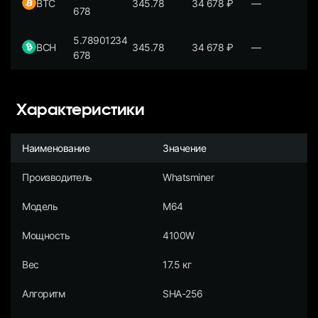
BTC
345.78
34 678
₽
—
678
5.78901234
BCH
345.78
34 678
₽
—
678
Характеристики
Наименование
Значение
Производитель
Whatsminer
Модель
M64
Мощность
4100W
Вес
17.5 кг
Алгоритм
SHA-256