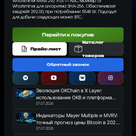
Whatsminer M66S 292 Th/s — ASIC-майнер от
Whatsminer для алгоритма SHA-256. Обеспечивает
хешрейт 292.00, при потреблении 5548 W. Подходит
для добычи следующих монет: BTC.
Перейти к покупке
Каталог
Прайс-лист
товаров
Обратный звонок
Эволюция OKChain в X Layer:
использование OKB и платформа
OKX Jumpstart в 2026 году
07.07.2026
Индикаторы Mayer Multiple и MVRV:
точный прогноз цены Bitcoin в 2026
году
07.07.2026