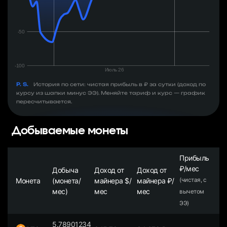
P. S.
История по сети: чистая прибыль в ₽ за сутки (доход по
курсу из шапки минус ЭЭ). Меняйте тариф и курс — график
пересчитывается.
Добываемые монеты
Прибыль
₽/мес
Добыча
Доход от
Доход от
Монета
(монета/
майнера $/
майнера ₽/
(чистая, с
мес)
мес
мес
вычетом
ЭЭ)
5.78901234