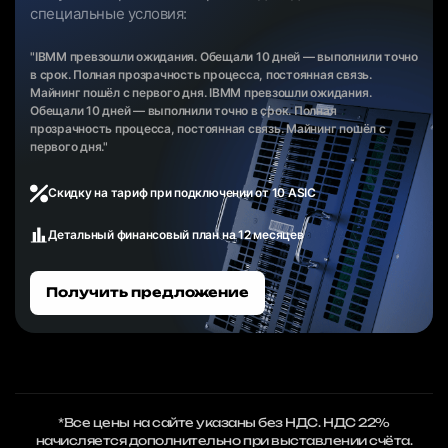
специальные условия:
"IBMM превзошли ожидания. Обещали 10 дней — выполнили точно
в срок. Полная прозрачность процесса, постоянная связь.
Майнинг пошёл с первого дня. IBMM превзошли ожидания.
Обещали 10 дней — выполнили точно в срок. Полная
прозрачность процесса, постоянная связь. Майнинг пошёл с
первого дня."
Скидку на тариф при подключении от 10 ASIC
Детальный финансовый план на 12 месяцев
Получить предложение
*Все цены на сайте указаны без НДС. НДС 22%
начисляется дополнительно при выставлении счёта.