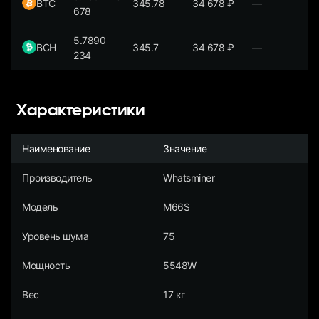
BTC
345.78
34 678
₽
—
678
5.7890
BCH
345.7
34 678
₽
—
234
Характеристики
Наименование
Значение
Производитель
Whatsminer
Модель
M66S
Уровень шума
75
Мощность
5548W
Вес
17 кг