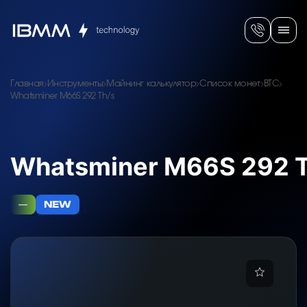
Главная
Инструменты
Майнинг калькулятор
Список монет
BTC
Whatsminer M66S 292 Th/s
Whatsminer M66S 292 
—
NEW