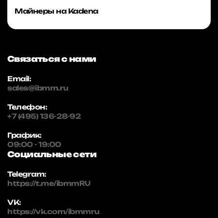
Майнеры на Kadena
Связаться с нами
Email:
sales@ibmm.ru
Телефон:
+7 (495) 136-28-92
График:
09:00 - 19:00
Социальные сети
Telegram:
https://t.me/ibmmRU
VK:
https://vk.com/ibmmru