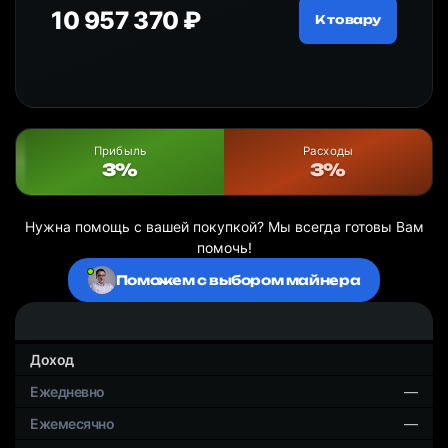
10 957 370 ₽
18
ру
К товару
Прибыль
Расходы
3%
3%
Нужна помощь с вашей покупкой? Мы всегда готовы Вам
помочь!
Поможем с выбором майнера
Доход
—
—