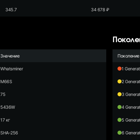
345.7
34 678
₽
Поколе
Значение
Поколение
Whatsminer
1 Generat
M66S
2 Generat
75
3 Generat
5436W
4 Generat
17 кг
5 Generat
SHA-256
6 Generat