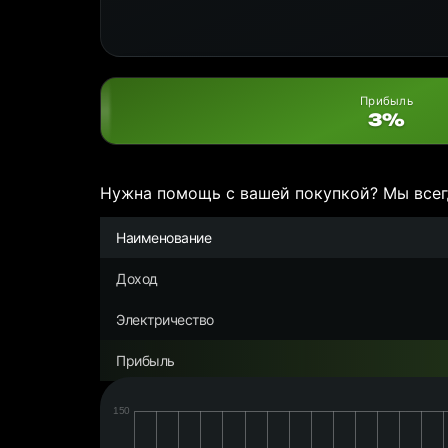
Прибыль
3%
Нужна помощь с вашей покупкой? Мы всег
Наименование
Доход
Электричество
Прибыль
Дата:
Чистая
прибыль/