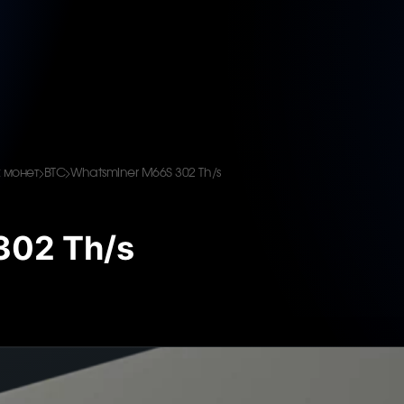
 монет
BTC
Whatsminer M66S 302 Th/s
302 Th/s