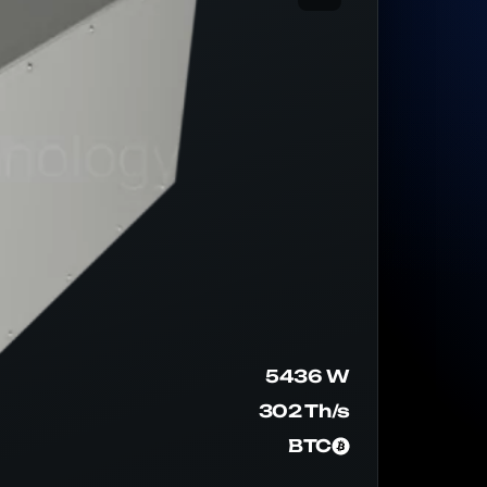
5436 W
302 Th/s
BTC