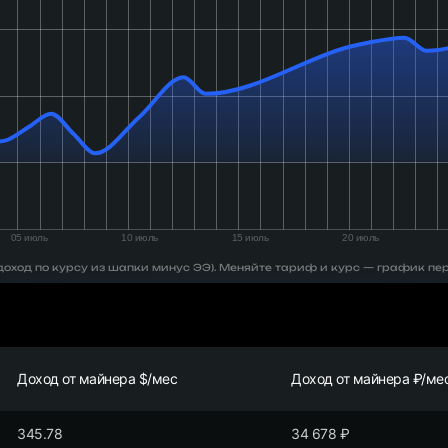
 (доход по курсу из шапки минус ЭЭ). Меняйте тариф и курс — график пе
Доход от майнера $/мес
Доход от майнера ₽/ме
345.78
34 678
₽