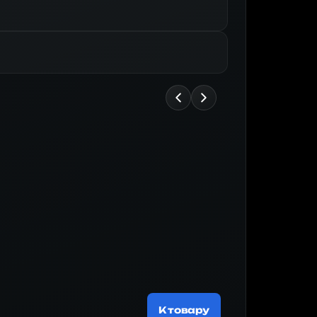
Майнер
188 519 ₽
К товару