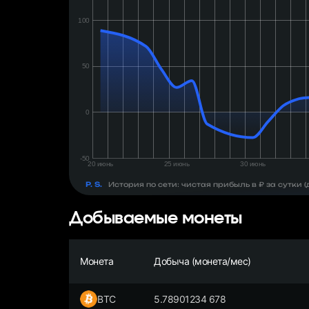
день:
₽
P. S.
История по сети: чистая прибыль в ₽ за сутки
Добываемые монеты
Монета
Добыча (монета/мес)
BTC
5.78901234 678