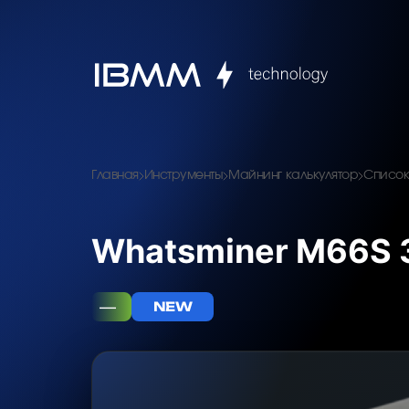
Главная
Инструменты
Майнинг калькулятор
Список
Whatsminer M66S 
—
NEW