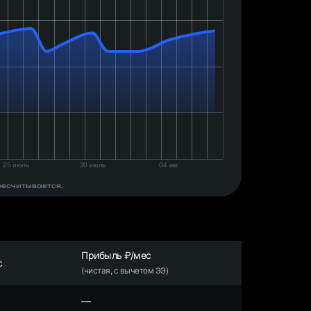
ресчитывается.
Прибыль ₽/мес
с
(чистая, с вычетом ЭЭ)
—