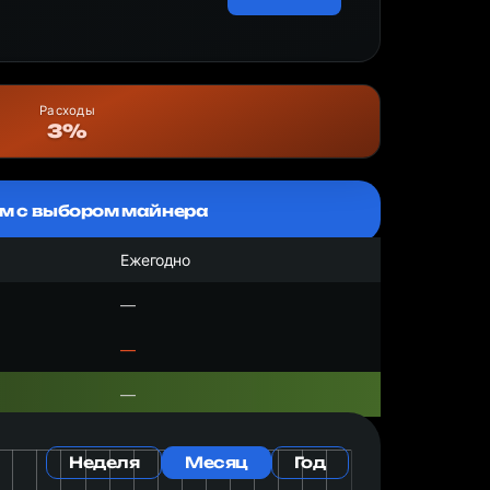
Расходы
3%
м с выбором майнера
Ежегодно
—
—
—
Неделя
Месяц
Год