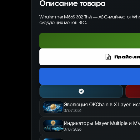
Описание товара
Whatsminer M66S 302 Th/s — ASIC-майнер от Wh
следующих монет: BTC.
Прайс-ли
Эволюция OKChain в X Layer: и
07.07.2026
Индикаторы Mayer Multiple и MV
07.07.2026