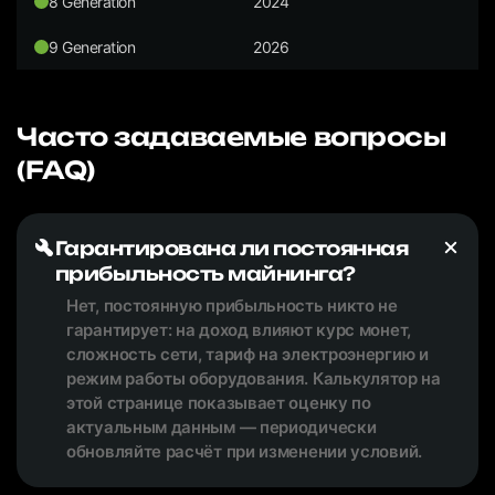
8 Generation
2024
9 Generation
2026
Часто задаваемые вопросы
(FAQ)
Гарантирована ли постоянная
прибыльность майнинга?
Нет, постоянную прибыльность никто не
гарантирует: на доход влияют курс монет,
сложность сети, тариф на электроэнергию и
режим работы оборудования. Калькулятор на
этой странице показывает оценку по
актуальным данным — периодически
обновляйте расчёт при изменении условий.