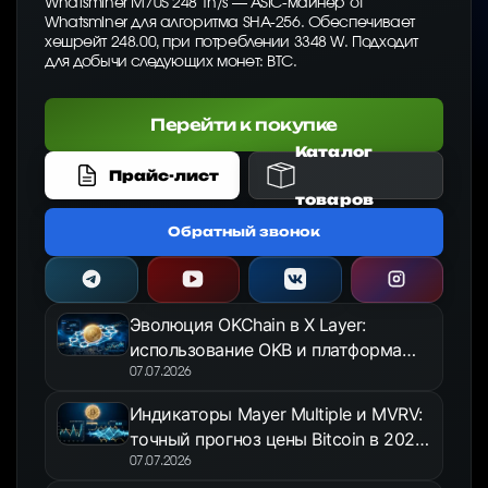
Whatsminer M70S 248 Th/s — ASIC-майнер от
Whatsminer для алгоритма SHA-256. Обеспечивает
хешрейт 248.00, при потреблении 3348 W. Подходит
для добычи следующих монет: BTC.
Перейти к покупке
Каталог
Прайс-лист
товаров
Обратный звонок
Эволюция OKChain в X Layer:
использование OKB и платформа
OKX Jumpstart в 2026 году
07.07.2026
Индикаторы Mayer Multiple и MVRV:
точный прогноз цены Bitcoin в 2026
году
07.07.2026