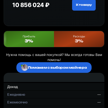
10 856 024 ₽
18
ру
К товару
Прибыль
Расходы
3%
3%
Нужна помощь с вашей покупкой? Мы всегда готовы Вам
помочь!
Поможем с выбором майнера
Доход
—
—