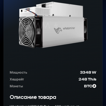
Мощность
3348 W
Хешрейт
248 Th/s
Монеты
BTC
Описание товара