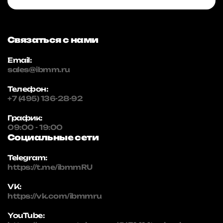
Связаться с нами
Email:
sales@ibmm.ru
Телефон:
+7 (495) 136-28-92
График:
09:00 - 19:00
Социальные сети
Telegram:
https://t.me/ibmmRU
VK:
https://vk.com/ibmmru
YouTube: