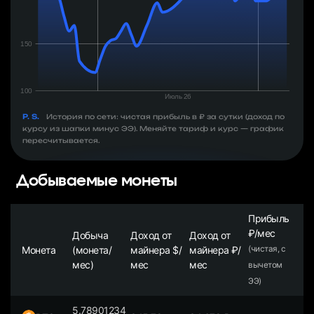
P. S.
История по сети: чистая прибыль в ₽ за сутки (доход по
курсу из шапки минус ЭЭ). Меняйте тариф и курс — график
пересчитывается.
Добываемые монеты
Прибыль
₽/мес
Добыча
Доход от
Доход от
Монета
(монета/
майнера $/
майнера ₽/
(чистая, с
мес)
мес
мес
вычетом
ЭЭ)
5.78901234