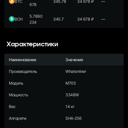
BTC
345.78
34 678
₽
—
678
5.7890
BCH
345.7
34 678
₽
—
234
Характеристики
Наименование
Значение
Производитель
Whatsminer
Модель
M70S
Мощность
3348W
Вес
14 кг
Алгоритм
SHA-256