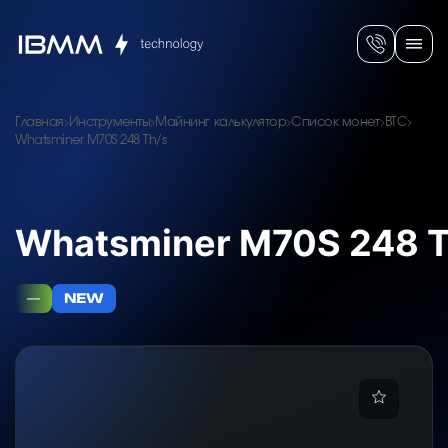
Главная
Инструменты
Майнинг калькулятор
Список монет
BTC
Whatsminer M70S 248 Th/s
Whatsminer M70S 248 T
—
NEW