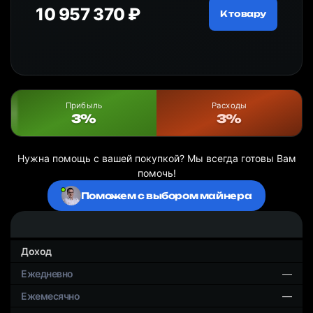
10 957 370 ₽
18
ру
К товару
Прибыль
Расходы
3%
3%
Нужна помощь с вашей покупкой? Мы всегда готовы Вам
помочь!
Поможем с выбором майнера
Доход
—
—