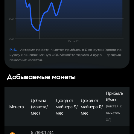
P. S.
История по сети: чистая прибыль в ₽ за сутки (доход по
курсу из шапки минус ЭЭ). Меняйте тариф и курс — график
пересчитывается.
Добываемые монеты
Прибыль
₽/мес
Добыча
Доход от
Доход от
Монета
(монета/
майнера $/
майнера ₽/
(чистая, с
мес)
мес
мес
вычетом
ЭЭ)
5.78901234