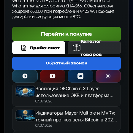
Whatsminer M7D Hydro 650 Th/s — ASIC-майнер от
Whatsminer для алгоритма SHA-256. Обеспечивает
хешрейт 650.00, при потреблении 9425 W. Подходит
для добычи следующих монет: BTC.
Перейти к покупке
Каталог
Прайс-лист
товаров
Обратный звонок
Эволюция OKChain в X Layer:
использование OKB и платформа
OKX Jumpstart в 2026 году
07.07.2026
Индикаторы Mayer Multiple и MVRV:
точный прогноз цены Bitcoin в 2026
году
07.07.2026