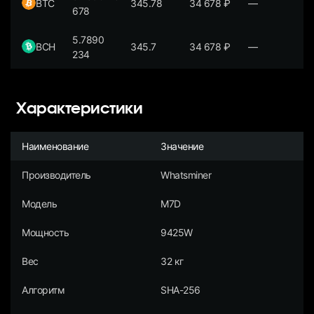
BTC
345.78
34 678
₽
—
678
5.7890
BCH
345.7
34 678
₽
—
234
Характеристики
Наименование
Значение
Производитель
Whatsminer
Модель
M7D
Мощность
9425W
Вес
32 кг
Алгоритм
SHA-256