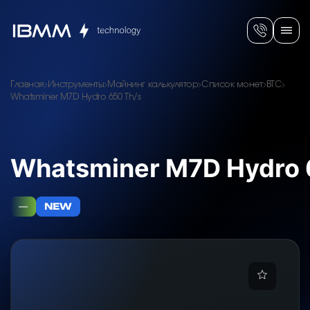
Главная
Инструменты
Майнинг калькулятор
Список монет
BTC
Whatsminer M7D Hydro 650 Th/s
Whatsminer M7D Hydro 
—
NEW