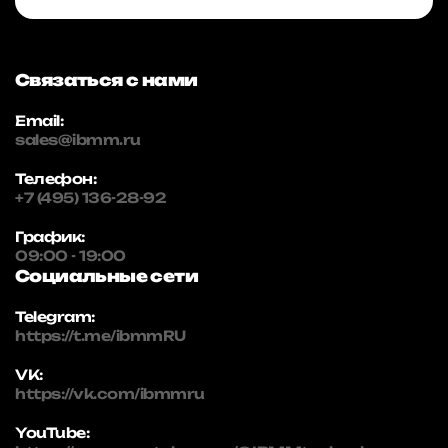
Связаться с нами
Email:
sales@ibmm.ru
Телефон:
+7 (495) 136-28-92
График:
09:00 - 19:00
Социальные сети
Telegram:
https://t.me/ibmmRU
VK:
https://vk.com/ibmmru
YouTube: