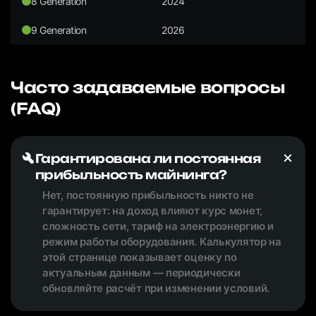
8 Generation
2024
9 Generation
2026
Часто задаваемые вопросы
(FAQ)
Гарантирована ли постоянная
прибыльность майнинга?
Нет, постоянную прибыльность никто не
гарантирует: на доход влияют курс монет,
сложность сети, тариф на электроэнергию и
режим работы оборудования. Калькулятор на
этой странице показывает оценку по
актуальным данным — периодически
обновляйте расчёт при изменении условий.